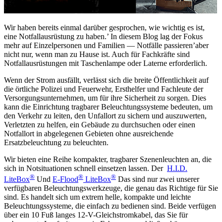
Wir haben bereits einmal darüber gesprochen, wie wichtig es ist,
eine Notfallausrüstung zu haben.’ In diesem Blog lag der Fokus
mehr auf Einzelpersonen und Familien — Notfälle passieren’aber
nicht nur, wenn man zu Hause ist. Auch für Fachkräfte sind
Notfallausrüstungen mit Taschenlampe oder Laterne erforderlich.
Wenn der Strom ausfällt, verlässt sich die breite Öffentlichkeit auf
die örtliche Polizei und Feuerwehr, Ersthelfer und Fachleute der
Versorgungsunternehmen, um für ihre Sicherheit zu sorgen. Dies
kann die Einrichtung tragbarer Beleuchtungssysteme bedeuten, um
den Verkehr zu leiten, den Unfallort zu sichern und auszuwerten,
Verletzten zu helfen, ein Gebäude zu durchsuchen oder einen
Notfallort in abgelegenen Gebieten ohne ausreichende
Ersatzbeleuchtung zu beleuchten.
Wir bieten eine Reihe kompakter, tragbarer Szenenleuchten an, die
sich in Notsituationen schnell einsetzen lassen. Der
H.I.D.
®
®
®
LiteBox
Und
E-Flood
LiteBox
Das sind nur zwei unserer
verfügbaren Beleuchtungswerkzeuge, die genau das Richtige für Sie
sind. Es handelt sich um extrem helle, kompakte und leichte
Beleuchtungssysteme, die einfach zu bedienen sind. Beide verfügen
über ein 10 Fuß langes 12-V-Gleichstromkabel, das Sie für