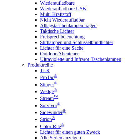
Wiederaufladbare
Wiederaufladbare USB
Multi-Kraftstoff
Nicht Wiederaufladbar
Alltagstaschenlampen tragen
Taktische Lichter
Freisprechbeleuchtung
Stiftlampen und Schlüsselbundlichter
Lichter für eine Sache
Outdoor-Abenteuer
Ultraviolette und Infrarot-Taschenlampen
Produktreihe
TLR
®
ProTac
®
Stinger
®
Wedge
™
Stream
®
Survivor
®
Sidewinder
®
Strion
®
Color-Rite
Lichter für einen guten Zweck
Alle Serien anzeigen