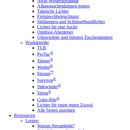
Nicht Wiederaufladbar
Alltagstaschenlampen tragen
Taktische Lichter
Freisprechbeleuchtung
Stiftlampen und Schlüsselbundlichter
Lichter für eine Sache
Outdoor-Abenteuer
Ultraviolette und Infrarot-Taschenlampen
Produktreihe
TLR
®
ProTac
®
Stinger
®
Wedge
™
Stream
®
Survivor
®
Sidewinder
®
Strion
®
Color-Rite
Lichter für einen guten Zweck
Alle Serien anzeigen
Ressourcen
Lernen
Warum Streamlight?