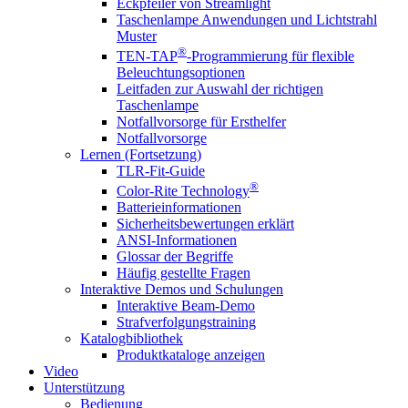
Eckpfeiler von Streamlight
Taschenlampe Anwendungen und Lichtstrahl
Muster
®
TEN-TAP
-Programmierung für flexible
Beleuchtungsoptionen
Leitfaden zur Auswahl der richtigen
Taschenlampe
Notfallvorsorge für Ersthelfer
Notfallvorsorge
Lernen (Fortsetzung)
TLR-Fit-Guide
®
Color-Rite Technology
Batterieinformationen
Sicherheitsbewertungen erklärt
ANSI-Informationen
Glossar der Begriffe
Häufig gestellte Fragen
Interaktive Demos und Schulungen
Interaktive Beam-Demo
Strafverfolgungstraining
Katalogbibliothek
Produktkataloge anzeigen
Video
Unterstützung
Bedienung