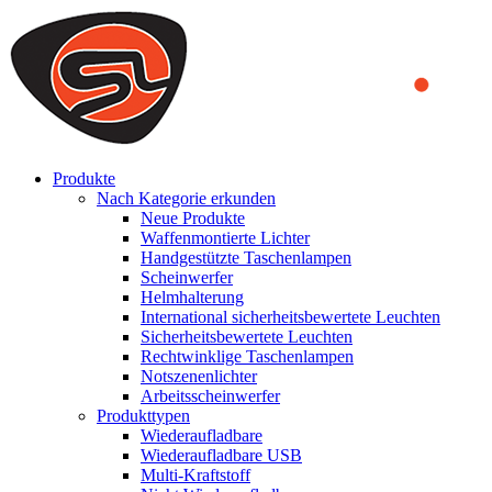
We use cookies to ensure that we provide you the best experience
on our website. By continuing to browse this website, you accept
that cookies are used to help us analyze how the website is used and
to offer you a better experience. To learn more or to find out how
you can disable cookies, you can access our
Privacy Policy
.
ACCEPT AND CLOSE
Produkte
Nach Kategorie erkunden
Neue Produkte
Waffenmontierte Lichter
Handgestützte Taschenlampen
Scheinwerfer
Helmhalterung
International sicherheitsbewertete Leuchten
Sicherheitsbewertete Leuchten
Rechtwinklige Taschenlampen
Notszenenlichter
Arbeitsscheinwerfer
Produkttypen
Wiederaufladbare
Wiederaufladbare USB
Multi-Kraftstoff