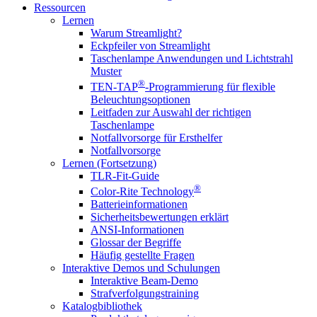
Ressourcen
Lernen
Warum Streamlight?
Eckpfeiler von Streamlight
Taschenlampe Anwendungen und Lichtstrahl
Muster
®
TEN-TAP
-Programmierung für flexible
Beleuchtungsoptionen
Leitfaden zur Auswahl der richtigen
Taschenlampe
Notfallvorsorge für Ersthelfer
Notfallvorsorge
Lernen (Fortsetzung)
TLR-Fit-Guide
®
Color-Rite Technology
Batterieinformationen
Sicherheitsbewertungen erklärt
ANSI-Informationen
Glossar der Begriffe
Häufig gestellte Fragen
Interaktive Demos und Schulungen
Interaktive Beam-Demo
Strafverfolgungstraining
Katalogbibliothek