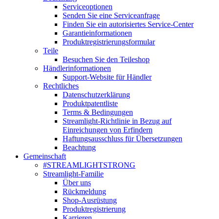
Serviceoptionen
Senden Sie eine Serviceanfrage
Finden Sie ein autorisiertes Service-Center
Garantieinformationen
Produktregistrierungsformular
Teile
Besuchen Sie den Teileshop
Händlerinformationen
Support-Website für Händler
Rechtliches
Datenschutzerklärung
Produktpatentliste
Terms & Bedingungen
Streamlight-Richtlinie in Bezug auf
Einreichungen von Erfindern
Haftungsausschluss für Übersetzungen
Beachtung
Gemeinschaft
#STREAMLIGHTSTRONG
Streamlight-Familie
Über uns
Rückmeldung
Shop-Ausrüstung
Produktregistrierung
Karrieren