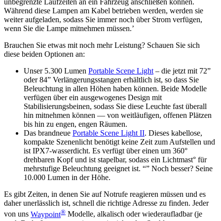
unbegrenzte Laufzeiten an ein Fahrzeug anschließen können.
Während diese Lampen am Kabel betrieben werden, werden sie
weiter aufgeladen, sodass Sie immer noch über Strom verfügen,
wenn Sie die Lampe mitnehmen müssen.’
Brauchen Sie etwas mit noch mehr Leistung? Schauen Sie sich
diese beiden Optionen an:
Unser 5.300 Lumen
Portable Scene Light
– die jetzt mit 72”
oder 84” Verlängerungsstangen erhältlich ist, so dass Sie
Beleuchtung in allen Höhen haben können. Beide Modelle
verfügen über ein ausgewogenes Design mit
Stabilisierungsbeinen, sodass Sie diese Leuchte fast überall
hin mitnehmen können — von weitläufigen, offenen Plätzen
bis hin zu engen, engen Räumen.
Das brandneue
Portable Scene Light II
. Dieses kabellose,
kompakte Szenenlicht benötigt keine Zeit zum Aufstellen und
ist IPX7-wasserdicht. Es verfügt über einen um 360°
drehbaren Kopf und ist stapelbar, sodass ein Lichtmast° für
mehrstufige Beleuchtung geeignet ist. “” Noch besser? Seine
10.000 Lumen in der Höhe.
Es gibt Zeiten, in denen Sie auf Notrufe reagieren müssen und es
daher unerlässlich ist, schnell die richtige Adresse zu finden. Jeder
®
von uns
Waypoint
Modelle, alkalisch oder wiederaufladbar (je