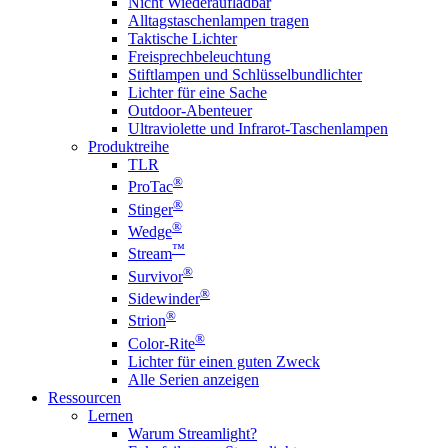
Nicht Wiederaufladbar
Alltagstaschenlampen tragen
Taktische Lichter
Freisprechbeleuchtung
Stiftlampen und Schlüsselbundlichter
Lichter für eine Sache
Outdoor-Abenteuer
Ultraviolette und Infrarot-Taschenlampen
Produktreihe
TLR
®
ProTac
®
Stinger
®
Wedge
™
Stream
®
Survivor
®
Sidewinder
®
Strion
®
Color-Rite
Lichter für einen guten Zweck
Alle Serien anzeigen
Ressourcen
Lernen
Warum Streamlight?