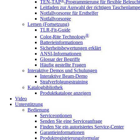
®
TEN-TAP
-Programmierung für flexible Beleuch
Leitfaden zur Auswahl der richtigen Taschenlamp
Notfallvorsorge für Ersthelfer
Notfallvorsorge
Lernen (Fortsetzung)
TLR-Fit-Guide
®
Color-Rite Technology
Batterieinformationen
Sicherheitsbewertungen erklärt
ANSI-Informationen
Glossar der Begriffe
Häufig gestellte Fragen
Interaktive Demos und Schulungen
Interaktive Beam-Demo
Strafverfolgungstraining
Katalogbibliothek
Produktkataloge anzeigen
Video
Unterstützung
Bedienung
Serviceoptionen
Senden Sie eine Serviceanfrage
Finden Sie ein autorisiertes Service-Center
Garantieinformationen
Produktregistrierungsformular