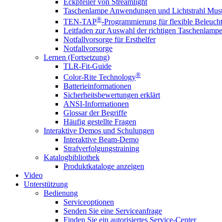
Eckpfeiler von Streamlight
Taschenlampe Anwendungen und Lichtstrahl Must
®
TEN-TAP
-Programmierung für flexible Beleuch
Leitfaden zur Auswahl der richtigen Taschenlamp
Notfallvorsorge für Ersthelfer
Notfallvorsorge
Lernen (Fortsetzung)
TLR-Fit-Guide
®
Color-Rite Technology
Batterieinformationen
Sicherheitsbewertungen erklärt
ANSI-Informationen
Glossar der Begriffe
Häufig gestellte Fragen
Interaktive Demos und Schulungen
Interaktive Beam-Demo
Strafverfolgungstraining
Katalogbibliothek
Produktkataloge anzeigen
Video
Unterstützung
Bedienung
Serviceoptionen
Senden Sie eine Serviceanfrage
Finden Sie ein autorisiertes Service-Center