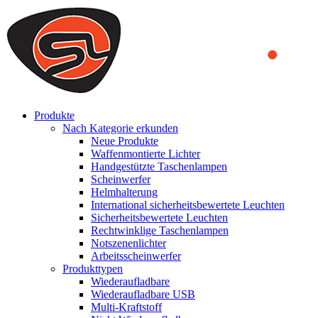
We use cookies to ensure that we provide you the best experience on o
you a better experience. To learn more or to find out how you can di
ACCEPT AND CLOSE
Produkte
Nach Kategorie erkunden
Neue Produkte
Waffenmontierte Lichter
Handgestützte Taschenlampen
Scheinwerfer
Helmhalterung
International sicherheitsbewertete Leuchten
Sicherheitsbewertete Leuchten
Rechtwinklige Taschenlampen
Notszenenlichter
Arbeitsscheinwerfer
Produkttypen
Wiederaufladbare
Wiederaufladbare USB
Multi-Kraftstoff