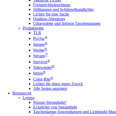
Taktische Lichter
Freisprechbeleuchtung
Stiftlampen und Schlüsselbundlichter
Lichter für eine Sache
Outdoor-Abenteuer
Ultraviolette und Infrarot-Taschenlampen
Produktreihe
TLR
®
ProTac
®
Stinger
®
Wedge
™
Stream
®
Survivor
®
Sidewinder
®
Strion
®
Color-Rite
Lichter für einen guten Zweck
Alle Serien anzeigen
Ressourcen
Lernen
Warum Streamlight?
Eckpfeiler von Streamlight
Taschenlampe Anwendungen und Lichtstrahl Must