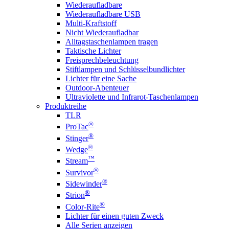
Wiederaufladbare
Wiederaufladbare USB
Multi-Kraftstoff
Nicht Wiederaufladbar
Alltagstaschenlampen tragen
Taktische Lichter
Freisprechbeleuchtung
Stiftlampen und Schlüsselbundlichter
Lichter für eine Sache
Outdoor-Abenteuer
Ultraviolette und Infrarot-Taschenlampen
Produktreihe
TLR
®
ProTac
®
Stinger
®
Wedge
™
Stream
®
Survivor
®
Sidewinder
®
Strion
®
Color-Rite
Lichter für einen guten Zweck
Alle Serien anzeigen