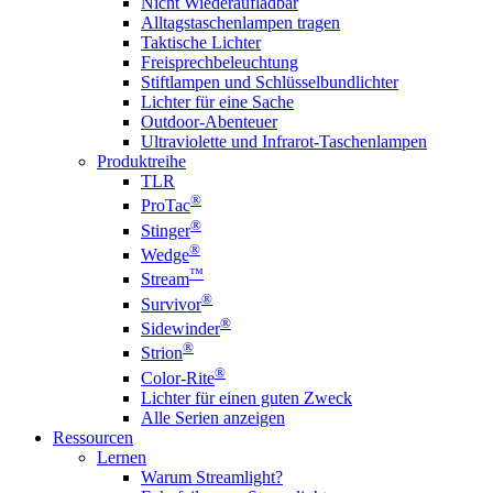
Nicht Wiederaufladbar
Alltagstaschenlampen tragen
Taktische Lichter
Freisprechbeleuchtung
Stiftlampen und Schlüsselbundlichter
Lichter für eine Sache
Outdoor-Abenteuer
Ultraviolette und Infrarot-Taschenlampen
Produktreihe
TLR
®
ProTac
®
Stinger
®
Wedge
™
Stream
®
Survivor
®
Sidewinder
®
Strion
®
Color-Rite
Lichter für einen guten Zweck
Alle Serien anzeigen
Ressourcen
Lernen
Warum Streamlight?