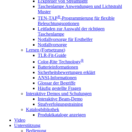
Eckpfeiler von Streamlight
Taschenlampe Anwendungen und Lichtstrahl
Muster
®
TEN-TAP
-Programmierung für flexible
Beleuchtungsoptionen
Leitfaden zur Auswahl der richtigen
Taschenlampe
Notfallvorsorge für Ersthelfer
Notfallvorsorge
Lernen (Fortsetzung)
TLR-Fit-Guide
®
Color-Rite Technology
Batterieinformationen
Sicherheitsbewertungen erklärt
ANSI-Informationen
Glossar der Begriffe
Häufig gestellte Fragen
Interaktive Demos und Schulungen
Interaktive Beam-Demo
Strafverfolgungstraining
Katalogbibliothek
Produktkataloge anzeigen
Video
Unterstützung
Bedienung