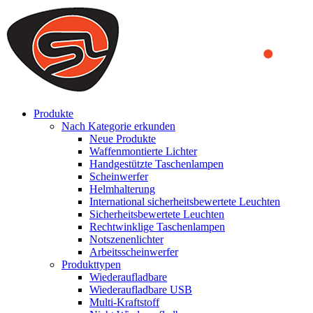
We use cookies to ensure that we provide you the best experience
on our website. By continuing to browse this website, you accept
that cookies are used to help us analyze how the website is used and
to offer you a better experience. To learn more or to find out how
you can disable cookies, you can access our
Privacy Policy
.
ACCEPT AND CLOSE
Produkte
Nach Kategorie erkunden
Neue Produkte
Waffenmontierte Lichter
Handgestützte Taschenlampen
Scheinwerfer
Helmhalterung
International sicherheitsbewertete Leuchten
Sicherheitsbewertete Leuchten
Rechtwinklige Taschenlampen
Notszenenlichter
Arbeitsscheinwerfer
Produkttypen
Wiederaufladbare
Wiederaufladbare USB
Multi-Kraftstoff