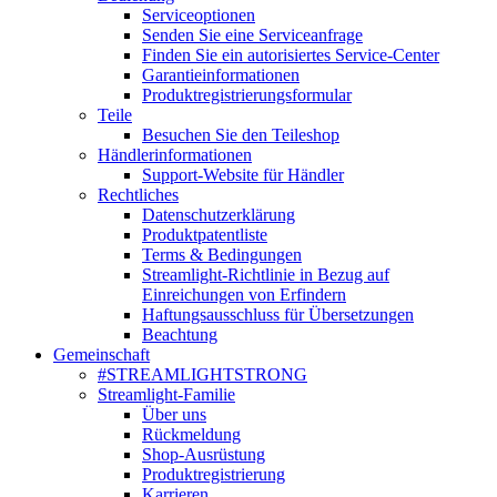
Serviceoptionen
Senden Sie eine Serviceanfrage
Finden Sie ein autorisiertes Service-Center
Garantieinformationen
Produktregistrierungsformular
Teile
Besuchen Sie den Teileshop
Händlerinformationen
Support-Website für Händler
Rechtliches
Datenschutzerklärung
Produktpatentliste
Terms & Bedingungen
Streamlight-Richtlinie in Bezug auf
Einreichungen von Erfindern
Haftungsausschluss für Übersetzungen
Beachtung
Gemeinschaft
#STREAMLIGHTSTRONG
Streamlight-Familie
Über uns
Rückmeldung
Shop-Ausrüstung
Produktregistrierung
Karrieren