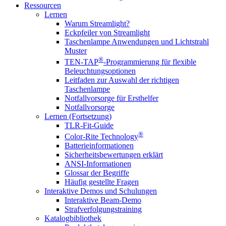
Ressourcen
Lernen
Warum Streamlight?
Eckpfeiler von Streamlight
Taschenlampe Anwendungen und Lichtstrahl
Muster
®
TEN-TAP
-Programmierung für flexible
Beleuchtungsoptionen
Leitfaden zur Auswahl der richtigen
Taschenlampe
Notfallvorsorge für Ersthelfer
Notfallvorsorge
Lernen (Fortsetzung)
TLR-Fit-Guide
®
Color-Rite Technology
Batterieinformationen
Sicherheitsbewertungen erklärt
ANSI-Informationen
Glossar der Begriffe
Häufig gestellte Fragen
Interaktive Demos und Schulungen
Interaktive Beam-Demo
Strafverfolgungstraining
Katalogbibliothek