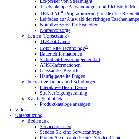
Eckpfeiler von Streamlight
Taschenlampe Anwendungen und Lichtstrahl Must
®
TEN-TAP
-Programmierung für flexible Beleuch
Leitfaden zur Auswahl der richtigen Taschenlamp
Notfallvorsorge für Ersthelfer
Notfallvorsorge
Lernen (Fortsetzung)
TLR-Fit-Guide
®
Color-Rite Technology
Batterieinformationen
Sicherheitsbewertungen erklärt
ANSI-Informationen
Glossar der Begriffe
Häufig gestellte Fragen
Interaktive Demos und Schulungen
Interaktive Beam-Demo
Strafverfolgungstraining
Katalogbibliothek
Produktkataloge anzeigen
Video
Unterstützung
Bedienung
Serviceoptionen
Senden Sie eine Serviceanfrage
Finden Sie ein autorisiertes Service-Center