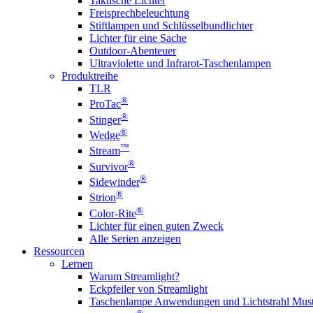
Taktische Lichter
Freisprechbeleuchtung
Stiftlampen und Schlüsselbundlichter
Lichter für eine Sache
Outdoor-Abenteuer
Ultraviolette und Infrarot-Taschenlampen
Produktreihe
TLR
®
ProTac
®
Stinger
®
Wedge
™
Stream
®
Survivor
®
Sidewinder
®
Strion
®
Color-Rite
Lichter für einen guten Zweck
Alle Serien anzeigen
Ressourcen
Lernen
Warum Streamlight?
Eckpfeiler von Streamlight
Taschenlampe Anwendungen und Lichtstrahl Must