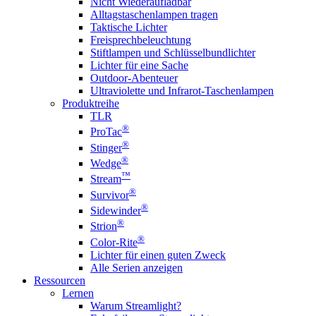
Nicht Wiederaufladbar
Alltagstaschenlampen tragen
Taktische Lichter
Freisprechbeleuchtung
Stiftlampen und Schlüsselbundlichter
Lichter für eine Sache
Outdoor-Abenteuer
Ultraviolette und Infrarot-Taschenlampen
Produktreihe
TLR
®
ProTac
®
Stinger
®
Wedge
™
Stream
®
Survivor
®
Sidewinder
®
Strion
®
Color-Rite
Lichter für einen guten Zweck
Alle Serien anzeigen
Ressourcen
Lernen
Warum Streamlight?