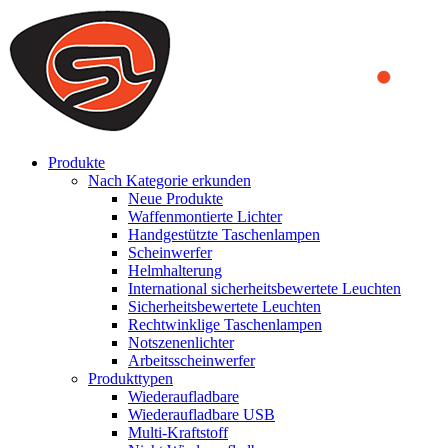
We use cookies to ensure that we provide you the best experience on o
you a better experience. To learn more or to find out how you can di
ACCEPT AND CLOSE
Produkte
Nach Kategorie erkunden
Neue Produkte
Waffenmontierte Lichter
Handgestützte Taschenlampen
Scheinwerfer
Helmhalterung
International sicherheitsbewertete Leuchten
Sicherheitsbewertete Leuchten
Rechtwinklige Taschenlampen
Notszenenlichter
Arbeitsscheinwerfer
Produkttypen
Wiederaufladbare
Wiederaufladbare USB
Multi-Kraftstoff