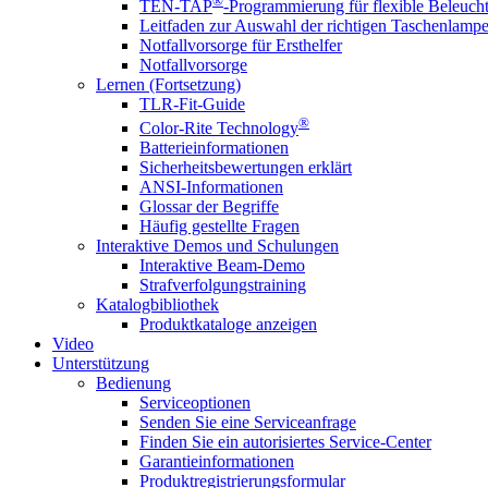
®
TEN-TAP
-Programmierung für flexible Beleuch
Leitfaden zur Auswahl der richtigen Taschenlamp
Notfallvorsorge für Ersthelfer
Notfallvorsorge
Lernen (Fortsetzung)
TLR-Fit-Guide
®
Color-Rite Technology
Batterieinformationen
Sicherheitsbewertungen erklärt
ANSI-Informationen
Glossar der Begriffe
Häufig gestellte Fragen
Interaktive Demos und Schulungen
Interaktive Beam-Demo
Strafverfolgungstraining
Katalogbibliothek
Produktkataloge anzeigen
Video
Unterstützung
Bedienung
Serviceoptionen
Senden Sie eine Serviceanfrage
Finden Sie ein autorisiertes Service-Center
Garantieinformationen
Produktregistrierungsformular