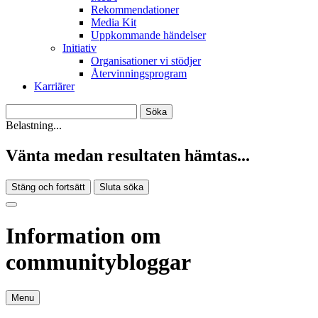
Rekommendationer
Media Kit
Uppkommande händelser
Initiativ
Organisationer vi stödjer
Återvinningsprogram
Karriärer
Belastning...
Vänta medan resultaten hämtas...
Stäng och fortsätt
Sluta söka
Information om
communitybloggar
Menu