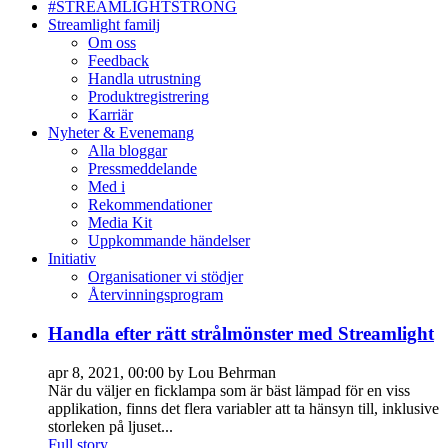
#STREAMLIGHTSTRONG
Streamlight familj
Om oss
Feedback
Handla utrustning
Produktregistrering
Karriär
Nyheter & Evenemang
Alla bloggar
Pressmeddelande
Med i
Rekommendationer
Media Kit
Uppkommande händelser
Initiativ
Organisationer vi stödjer
Återvinningsprogram
Handla efter rätt strålmönster med Streamlight
apr 8, 2021, 00:00 by Lou Behrman
När du väljer en ficklampa som är bäst lämpad för en viss
applikation, finns det flera variabler att ta hänsyn till, inklusive
storleken på ljuset...
Full story