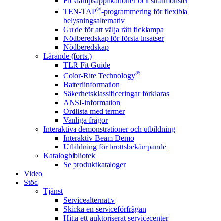
Ficklampsapplikationer och strålmönster
®
TEN-TAP
-programmering för flexibla
belysningsalternativ
Guide för att välja rätt ficklampa
Nödberedskap för första insatser
Nödberedskap
Lärande (forts.)
TLR Fit Guide
®
Color-Rite Technology
Batteriinformation
Säkerhetsklassificeringar förklaras
ANSI-information
Ordlista med termer
Vanliga frågor
Interaktiva demonstrationer och utbildning
Interaktiv Beam Demo
Utbildning för brottsbekämpande
Katalogbibliotek
Se produktkataloger
Video
Stöd
Tjänst
Servicealternativ
Skicka en serviceförfrågan
Hitta ett auktoriserat servicecenter