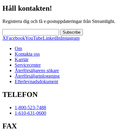
Håll kontakten!
Registrera dig och få e-postuppdateringar från Streamlight.
Subscribe
X
Facebook
YouTube
LinkedIn
Instagram
Om
Kontakta oss
Karriär
Servicecenter
Återförsäljarens sökare
Återförsäljarinloggning
Efterlevnadsdokument
TELEFON
1-800-523-7488
1-610-631-0600
FAX