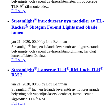
belysnings- och vapenljus-/lasersiktenheter, introducerade
®
TLR-9
rälsmonterade...
Full story
®
Streamlight
introducerar nya modeller av TL-
®
Racker
Shotgun Forend Lights med ökade
lumen
jan 21, 2020, 00:00 by Lou Behrman
®
Streamlight
Inc., en ledande leverantör av högpresterande
belysnings- och vapenljus-/lasersiktanordningar, har ökat
lumeneffekten för sina...
Full story
®
®
®
Streamlight
Lanserar TLR
RM 1 och TLR
RM 2
jan 21, 2020, 00:00 by Lou Behrman
®
Streamlight
Inc., en ledande leverantör av högpresterande
belysning och vapenljus/lasersiktenheter, introducerade
®
lågprofilen TLR
RM 1...
Full story