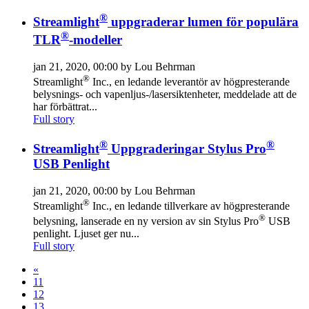
®
Streamlight
uppgraderar lumen för populära
®
TLR
-modeller
jan 21, 2020, 00:00 by Lou Behrman
®
Streamlight
Inc., en ledande leverantör av högpresterande
belysnings- och vapenljus-/lasersiktenheter, meddelade att de
har förbättrat...
Full story
®
®
Streamlight
Uppgraderingar Stylus Pro
USB Penlight
jan 21, 2020, 00:00 by Lou Behrman
®
Streamlight
Inc., en ledande tillverkare av högpresterande
®
belysning, lanserade en ny version av sin Stylus Pro
USB
penlight. Ljuset ger nu...
Full story
«
11
12
13