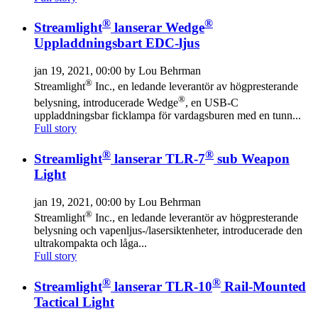
®
®
Streamlight
lanserar Wedge
Uppladdningsbart EDC-ljus
jan 19, 2021, 00:00 by Lou Behrman
®
Streamlight
Inc., en ledande leverantör av högpresterande
®
belysning, introducerade Wedge
, en USB-C
uppladdningsbar ficklampa för vardagsburen med en tunn...
Full story
®
®
Streamlight
lanserar TLR-7
sub Weapon
Light
jan 19, 2021, 00:00 by Lou Behrman
®
Streamlight
Inc., en ledande leverantör av högpresterande
belysning och vapenljus-/lasersiktenheter, introducerade den
ultrakompakta och låga...
Full story
®
®
Streamlight
lanserar TLR-10
Rail-Mounted
Tactical Light