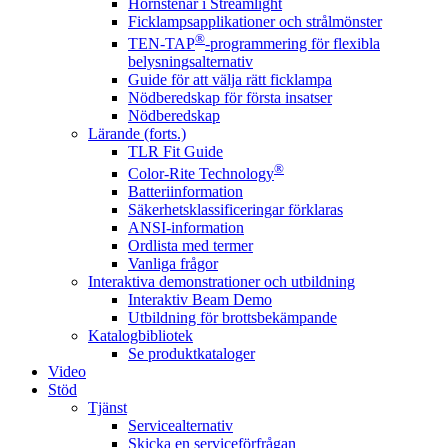
Hörnstenar i Streamlight
Ficklampsapplikationer och strålmönster
®
TEN-TAP
-programmering för flexibla
belysningsalternativ
Guide för att välja rätt ficklampa
Nödberedskap för första insatser
Nödberedskap
Lärande (forts.)
TLR Fit Guide
®
Color-Rite Technology
Batteriinformation
Säkerhetsklassificeringar förklaras
ANSI-information
Ordlista med termer
Vanliga frågor
Interaktiva demonstrationer och utbildning
Interaktiv Beam Demo
Utbildning för brottsbekämpande
Katalogbibliotek
Se produktkataloger
Video
Stöd
Tjänst
Servicealternativ
Skicka en serviceförfrågan