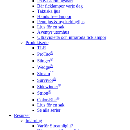
Icke-Laddningsbart
Bär ficklampor varje dag
Taktiska ljus
Hands-free lampor
Pennljus & nyckelringljus
Ljus för en sak
Äventyr utomhus
Ultravioletta och infraröda ficklampor
Produktserie
TLR
®
ProTac
®
Stinger
®
Wedge
™
Stream
®
Survivor
®
Sidewinder
®
Strion
®
Color-Rite
Ljus för en sak
Se alla serier
Resurser
Inlärning
Varför Streamlight?