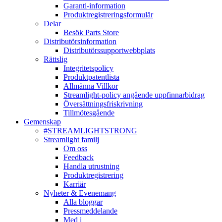
Garanti-information
Produktregistreringsformulär
Delar
Besök Parts Store
Distributörsinformation
Distributörssupportwebbplats
Rättslig
Integritetspolicy
Produktpatentlista
Allmänna Villkor
Streamlight-policy angående uppfinnarbidrag
Översättningsfriskrivning
Tillmötesgående
Gemenskap
#STREAMLIGHTSTRONG
Streamlight familj
Om oss
Feedback
Handla utrustning
Produktregistrering
Karriär
Nyheter & Evenemang
Alla bloggar
Pressmeddelande
Med i