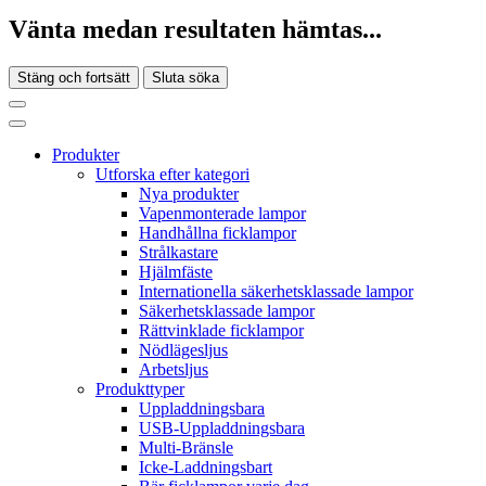
Vänta medan resultaten hämtas...
Stäng och fortsätt
Sluta söka
Produkter
Utforska efter kategori
Nya produkter
Vapenmonterade lampor
Handhållna ficklampor
Strålkastare
Hjälmfäste
Internationella säkerhetsklassade lampor
Säkerhetsklassade lampor
Rättvinklade ficklampor
Nödlägesljus
Arbetsljus
Produkttyper
Uppladdningsbara
USB-Uppladdningsbara
Multi-Bränsle
Icke-Laddningsbart