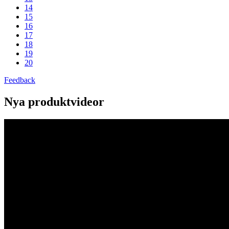
14
15
16
17
18
19
20
Feedback
Nya produktvideor