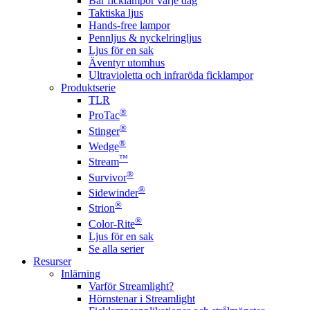
Bär ficklampor varje dag
Taktiska ljus
Hands-free lampor
Pennljus & nyckelringljus
Ljus för en sak
Äventyr utomhus
Ultravioletta och infraröda ficklampor
Produktserie
TLR
®
ProTac
®
Stinger
®
Wedge
™
Stream
®
Survivor
®
Sidewinder
®
Strion
®
Color-Rite
Ljus för en sak
Se alla serier
Resurser
Inlärning
Varför Streamlight?
Hörnstenar i Streamlight