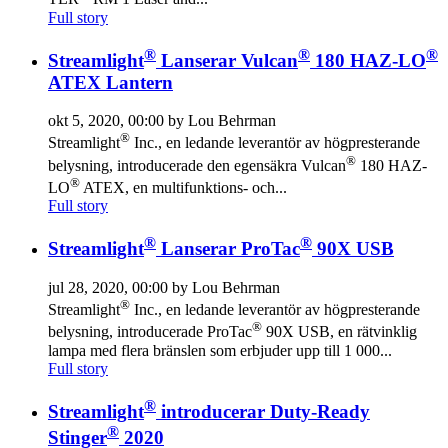
Full story
®
®
®
Streamlight
Lanserar Vulcan
180 HAZ-LO
ATEX Lantern
okt 5, 2020, 00:00 by Lou Behrman
®
Streamlight
Inc., en ledande leverantör av högpresterande
®
belysning, introducerade den egensäkra Vulcan
180 HAZ-
®
LO
ATEX, en multifunktions- och...
Full story
®
®
Streamlight
Lanserar ProTac
90X USB
jul 28, 2020, 00:00 by Lou Behrman
®
Streamlight
Inc., en ledande leverantör av högpresterande
®
belysning, introducerade ProTac
90X USB, en rätvinklig
lampa med flera bränslen som erbjuder upp till 1 000...
Full story
®
Streamlight
introducerar Duty-Ready
®
Stinger
2020