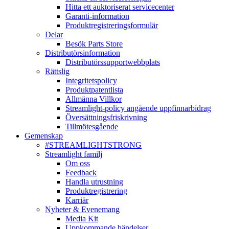
Hitta ett auktoriserat servicecenter
Garanti-information
Produktregistreringsformulär
Delar
Besök Parts Store
Distributörsinformation
Distributörssupportwebbplats
Rättslig
Integritetspolicy
Produktpatentlista
Allmänna Villkor
Streamlight-policy angående uppfinnarbidrag
Översättningsfriskrivning
Tillmötesgående
Gemenskap
#STREAMLIGHTSTRONG
Streamlight familj
Om oss
Feedback
Handla utrustning
Produktregistrering
Karriär
Nyheter & Evenemang
Media Kit
Uppkommande händelser