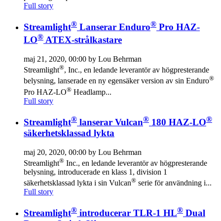
Full story
®
®
Streamlight
Lanserar Enduro
Pro HAZ-
®
LO
ATEX-strålkastare
maj 21, 2020, 00:00 by Lou Behrman
®
Streamlight
, Inc., en ledande leverantör av högpresterande
®
belysning, lanserade en ny egensäker version av sin Enduro
®
Pro HAZ-LO
Headlamp...
Full story
®
®
®
Streamlight
lanserar Vulcan
180 HAZ-LO
säkerhetsklassad lykta
maj 20, 2020, 00:00 by Lou Behrman
®
Streamlight
Inc., en ledande leverantör av högpresterande
belysning, introducerade en klass 1, division 1
®
säkerhetsklassad lykta i sin Vulcan
serie för användning i...
Full story
®
®
Streamlight
introducerar TLR-1 HL
Dual