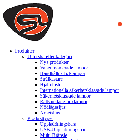
We use cookies to ensure that we provide you the best experience
on our website. By continuing to browse this website, you accept
that cookies are used to help us analyze how the website is used and
to offer you a better experience. To learn more or to find out how
you can disable cookies, you can access our
Privacy Policy
.
ACCEPT AND CLOSE
Produkter
Utforska efter kategori
Nya produkter
Vapenmonterade lampor
Handhållna ficklampor
Strålkastare
Hjälmfäste
Internationella säkerhetsklassade lampor
Säkerhetsklassade lampor
Rättvinklade ficklampor
Nödlägesljus
Arbetsljus
Produkttyper
Uppladdningsbara
USB-Uppladdningsbara
Multi-Bränsle