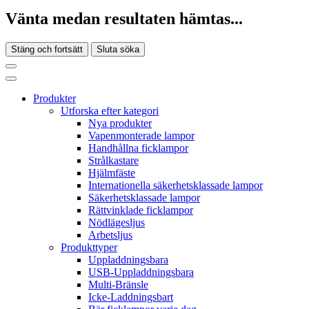
Vänta medan resultaten hämtas...
Stäng och fortsätt
Sluta söka
Produkter
Utforska efter kategori
Nya produkter
Vapenmonterade lampor
Handhållna ficklampor
Strålkastare
Hjälmfäste
Internationella säkerhetsklassade lampor
Säkerhetsklassade lampor
Rättvinklade ficklampor
Nödlägesljus
Arbetsljus
Produkttyper
Uppladdningsbara
USB-Uppladdningsbara
Multi-Bränsle
Icke-Laddningsbart