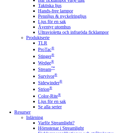
Bär ficklampor varje dag
Taktiska ljus
Hands-free lampor
Pennljus & nyckelringljus
Ljus för en sak
Äventyr utomhus
Ultravioletta och infraröda ficklampor
Produktserie
TLR
®
ProTac
®
Stinger
®
Wedge
™
Stream
®
Survivor
®
Sidewinder
®
Strion
®
Color-Rite
Ljus för en sak
Se alla serier
Resurser
Inlärning
Varför Streamlight?
Hörnstenar i Streamlight