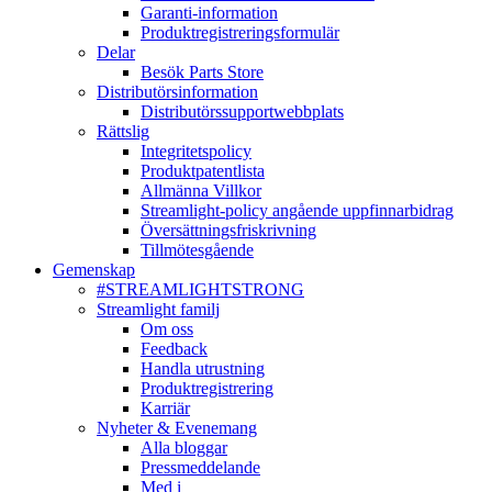
Garanti-information
Produktregistreringsformulär
Delar
Besök Parts Store
Distributörsinformation
Distributörssupportwebbplats
Rättslig
Integritetspolicy
Produktpatentlista
Allmänna Villkor
Streamlight-policy angående uppfinnarbidrag
Översättningsfriskrivning
Tillmötesgående
Gemenskap
#STREAMLIGHTSTRONG
Streamlight familj
Om oss
Feedback
Handla utrustning
Produktregistrering
Karriär
Nyheter & Evenemang
Alla bloggar
Pressmeddelande
Med i