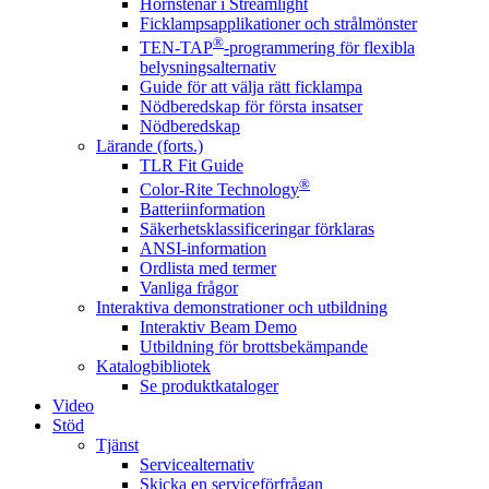
Hörnstenar i Streamlight
Ficklampsapplikationer och strålmönster
®
TEN-TAP
-programmering för flexibla
belysningsalternativ
Guide för att välja rätt ficklampa
Nödberedskap för första insatser
Nödberedskap
Lärande (forts.)
TLR Fit Guide
®
Color-Rite Technology
Batteriinformation
Säkerhetsklassificeringar förklaras
ANSI-information
Ordlista med termer
Vanliga frågor
Interaktiva demonstrationer och utbildning
Interaktiv Beam Demo
Utbildning för brottsbekämpande
Katalogbibliotek
Se produktkataloger
Video
Stöd
Tjänst
Servicealternativ
Skicka en serviceförfrågan