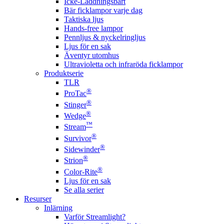
Icke-Laddningsbart
Bär ficklampor varje dag
Taktiska ljus
Hands-free lampor
Pennljus & nyckelringljus
Ljus för en sak
Äventyr utomhus
Ultravioletta och infraröda ficklampor
Produktserie
TLR
®
ProTac
®
Stinger
®
Wedge
™
Stream
®
Survivor
®
Sidewinder
®
Strion
®
Color-Rite
Ljus för en sak
Se alla serier
Resurser
Inlärning
Varför Streamlight?