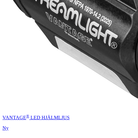
®
VANTAGE
LED HJÄLMLJUS
Ny