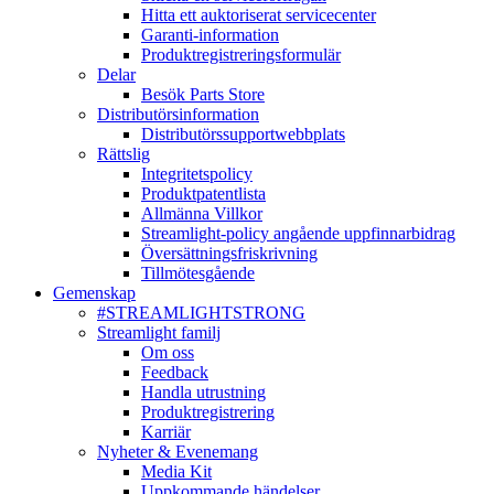
Hitta ett auktoriserat servicecenter
Garanti-information
Produktregistreringsformulär
Delar
Besök Parts Store
Distributörsinformation
Distributörssupportwebbplats
Rättslig
Integritetspolicy
Produktpatentlista
Allmänna Villkor
Streamlight-policy angående uppfinnarbidrag
Översättningsfriskrivning
Tillmötesgående
Gemenskap
#STREAMLIGHTSTRONG
Streamlight familj
Om oss
Feedback
Handla utrustning
Produktregistrering
Karriär
Nyheter & Evenemang
Media Kit
Uppkommande händelser