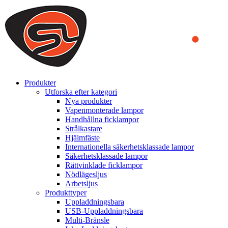
We use cookies to ensure that we provide you the best experience
on our website. By continuing to browse this website, you accept
that cookies are used to help us analyze how the website is used and
to offer you a better experience. To learn more or to find out how
you can disable cookies, you can access our
Privacy Policy
.
ACCEPT AND CLOSE
Produkter
Utforska efter kategori
Nya produkter
Vapenmonterade lampor
Handhållna ficklampor
Strålkastare
Hjälmfäste
Internationella säkerhetsklassade lampor
Säkerhetsklassade lampor
Rättvinklade ficklampor
Nödlägesljus
Arbetsljus
Produkttyper
Uppladdningsbara
USB-Uppladdningsbara
Multi-Bränsle