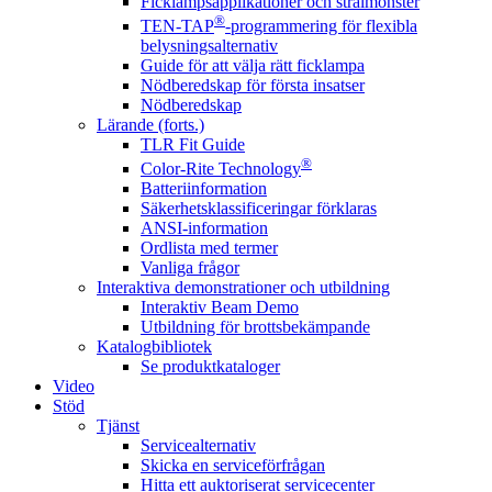
Ficklampsapplikationer och strålmönster
®
TEN-TAP
-programmering för flexibla
belysningsalternativ
Guide för att välja rätt ficklampa
Nödberedskap för första insatser
Nödberedskap
Lärande (forts.)
TLR Fit Guide
®
Color-Rite Technology
Batteriinformation
Säkerhetsklassificeringar förklaras
ANSI-information
Ordlista med termer
Vanliga frågor
Interaktiva demonstrationer och utbildning
Interaktiv Beam Demo
Utbildning för brottsbekämpande
Katalogbibliotek
Se produktkataloger
Video
Stöd
Tjänst
Servicealternativ
Skicka en serviceförfrågan
Hitta ett auktoriserat servicecenter