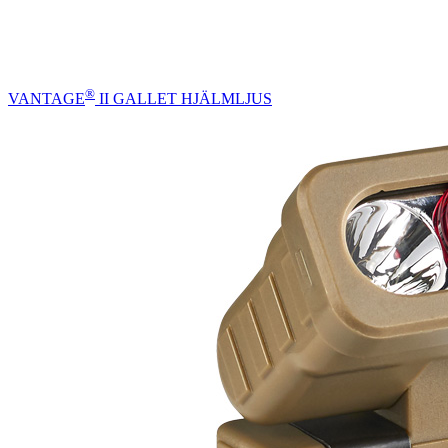
®
VANTAGE
II GALLET HJÄLMLJUS