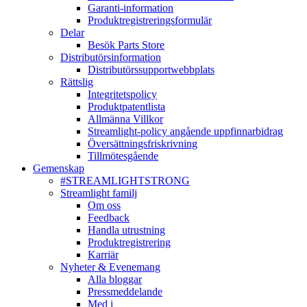
Garanti-information
Produktregistreringsformulär
Delar
Besök Parts Store
Distributörsinformation
Distributörssupportwebbplats
Rättslig
Integritetspolicy
Produktpatentlista
Allmänna Villkor
Streamlight-policy angående uppfinnarbidrag
Översättningsfriskrivning
Tillmötesgående
Gemenskap
#STREAMLIGHTSTRONG
Streamlight familj
Om oss
Feedback
Handla utrustning
Produktregistrering
Karriär
Nyheter & Evenemang
Alla bloggar
Pressmeddelande
Med i