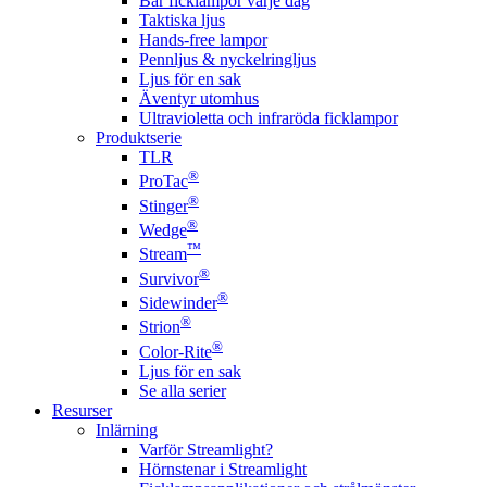
Bär ficklampor varje dag
Taktiska ljus
Hands-free lampor
Pennljus & nyckelringljus
Ljus för en sak
Äventyr utomhus
Ultravioletta och infraröda ficklampor
Produktserie
TLR
®
ProTac
®
Stinger
®
Wedge
™
Stream
®
Survivor
®
Sidewinder
®
Strion
®
Color-Rite
Ljus för en sak
Se alla serier
Resurser
Inlärning
Varför Streamlight?
Hörnstenar i Streamlight