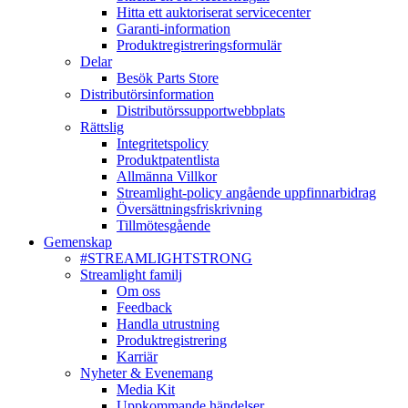
Hitta ett auktoriserat servicecenter
Garanti-information
Produktregistreringsformulär
Delar
Besök Parts Store
Distributörsinformation
Distributörssupportwebbplats
Rättslig
Integritetspolicy
Produktpatentlista
Allmänna Villkor
Streamlight-policy angående uppfinnarbidrag
Översättningsfriskrivning
Tillmötesgående
Gemenskap
#STREAMLIGHTSTRONG
Streamlight familj
Om oss
Feedback
Handla utrustning
Produktregistrering
Karriär
Nyheter & Evenemang
Media Kit
Uppkommande händelser