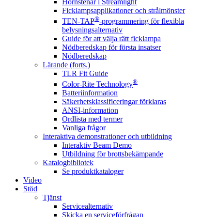
Hörnstenar i Streamlight
Ficklampsapplikationer och strålmönster
®
TEN-TAP
-programmering för flexibla
belysningsalternativ
Guide för att välja rätt ficklampa
Nödberedskap för första insatser
Nödberedskap
Lärande (forts.)
TLR Fit Guide
®
Color-Rite Technology
Batteriinformation
Säkerhetsklassificeringar förklaras
ANSI-information
Ordlista med termer
Vanliga frågor
Interaktiva demonstrationer och utbildning
Interaktiv Beam Demo
Utbildning för brottsbekämpande
Katalogbibliotek
Se produktkataloger
Video
Stöd
Tjänst
Servicealternativ
Skicka en serviceförfrågan