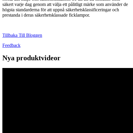
säkert varje dag genom att välja ett pålitligt märke som använder de
högsta standarderna för att uppnå säkerhetsklassificeringar och
prestanda i deras säkerhetsklassade ficklampor.
Tillbaka Till Bloggen
Feedback
Nya produktvideor