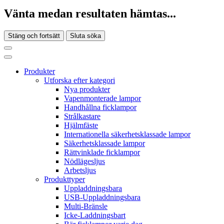
Vänta medan resultaten hämtas...
Stäng och fortsätt
Sluta söka
Produkter
Utforska efter kategori
Nya produkter
Vapenmonterade lampor
Handhållna ficklampor
Strålkastare
Hjälmfäste
Internationella säkerhetsklassade lampor
Säkerhetsklassade lampor
Rättvinklade ficklampor
Nödlägesljus
Arbetsljus
Produkttyper
Uppladdningsbara
USB-Uppladdningsbara
Multi-Bränsle
Icke-Laddningsbart