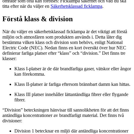
område som ofta kan förbises: Ficklampa säkerhet och vad du ska
titta efter när du väljer en
Säkerhetsklassad ficklampa
.
Förstå klass & division
När du väljer en säkerhetsklassad ficklampa är det viktigt att förstå
miljön och atmosfären som produkten används i. Detta låter dig
bestämma vilken klass och division som behövs, enligt National
Electric Code (NEC). Nedan finns en kort översikt över hur NEC
definierar farliga platser efter “klass” och “division.” Det finns tre
klasser:
Klass I-platser är de där brandfarliga gaser, vätskor eller ångor
kan förekomma.
Klass II-platser är farliga eftersom brännbart damm kan hittas.
Klass III platser innehåller lättantändliga fibrer eller flygande
fibrer.
“Division” beteckningen hänvisar till sannolikheten för att det finns
antändliga koncentrationer av brandfarligt material. Det finns två
divisioner:
Division 1 betecknar en miljö där antändliga koncentrationer