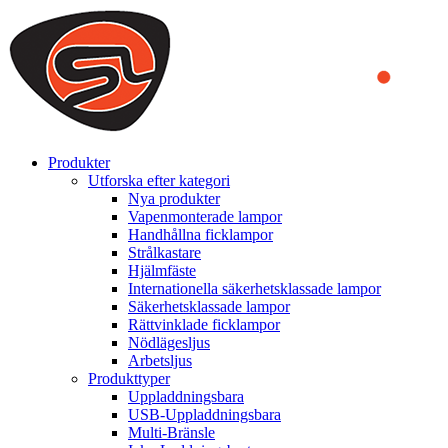
We use cookies to ensure that we provide you the best experience
on our website. By continuing to browse this website, you accept
that cookies are used to help us analyze how the website is used and
to offer you a better experience. To learn more or to find out how
you can disable cookies, you can access our
Privacy Policy
.
ACCEPT AND CLOSE
Produkter
Utforska efter kategori
Nya produkter
Vapenmonterade lampor
Handhållna ficklampor
Strålkastare
Hjälmfäste
Internationella säkerhetsklassade lampor
Säkerhetsklassade lampor
Rättvinklade ficklampor
Nödlägesljus
Arbetsljus
Produkttyper
Uppladdningsbara
USB-Uppladdningsbara
Multi-Bränsle