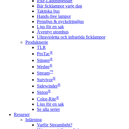
Icke-Laddningsbart
Bär ficklampor varje dag
Taktiska ljus
Hands-free lampor
Pennljus & nyckelringljus
Ljus för en sak
Äventyr utomhus
Ultravioletta och infraröda ficklampor
Produktserie
TLR
®
ProTac
®
Stinger
®
Wedge
™
Stream
®
Survivor
®
Sidewinder
®
Strion
®
Color-Rite
Ljus för en sak
Se alla serier
Resurser
Inlärning
Varför Streamlight?