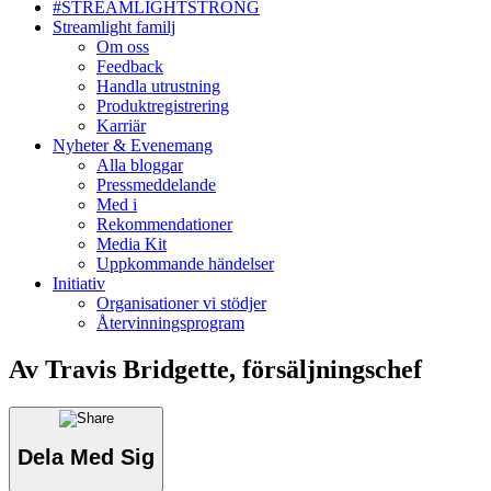
#STREAMLIGHTSTRONG
Streamlight familj
Om oss
Feedback
Handla utrustning
Produktregistrering
Karriär
Nyheter & Evenemang
Alla bloggar
Pressmeddelande
Med i
Rekommendationer
Media Kit
Uppkommande händelser
Initiativ
Organisationer vi stödjer
Återvinningsprogram
Av Travis Bridgette, försäljningschef
Dela Med Sig