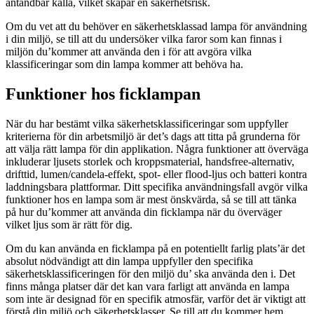
antändbar källa, vilket skapar en säkerhetsrisk.
Om du vet att du behöver en säkerhetsklassad lampa för användning
i din miljö, se till att du undersöker vilka faror som kan finnas i
miljön du’kommer att använda den i för att avgöra vilka
klassificeringar som din lampa kommer att behöva ha.
Funktioner hos ficklampan
När du har bestämt vilka säkerhetsklassificeringar som uppfyller
kriterierna för din arbetsmiljö är det’s dags att titta på grunderna för
att välja rätt lampa för din applikation. Några funktioner att överväga
inkluderar ljusets storlek och kroppsmaterial, handsfree-alternativ,
drifttid, lumen/candela-effekt, spot- eller flood-ljus och batteri kontra
laddningsbara plattformar. Ditt specifika användningsfall avgör vilka
funktioner hos en lampa som är mest önskvärda, så se till att tänka
på hur du’kommer att använda din ficklampa när du överväger
vilket ljus som är rätt för dig.
Om du kan använda en ficklampa på en potentiellt farlig plats’är det
absolut nödvändigt att din lampa uppfyller den specifika
säkerhetsklassificeringen för den miljö du’ ska använda den i. Det
finns många platser där det kan vara farligt att använda en lampa
som inte är designad för en specifik atmosfär, varför det är viktigt att
förstå din miljö och säkerhetsklasser. Se till att du kommer hem