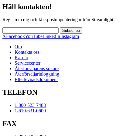
Håll kontakten!
Registrera dig och få e-postuppdateringar från Streamlight.
Subscribe
X
Facebook
YouTube
LinkedIn
Instagram
Om
Kontakta oss
Karriär
Servicecenter
Återförsäljarens sökare
Återförsäljarinloggning
Efterlevnadsdokument
TELEFON
1-800-523-7488
1-610-631-0600
FAX