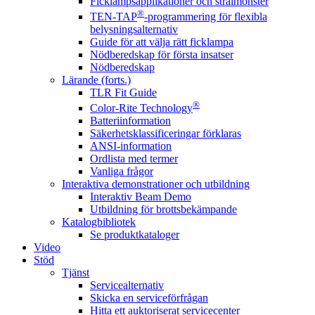
Ficklampsapplikationer och strålmönster
®
TEN-TAP
-programmering för flexibla
belysningsalternativ
Guide för att välja rätt ficklampa
Nödberedskap för första insatser
Nödberedskap
Lärande (forts.)
TLR Fit Guide
®
Color-Rite Technology
Batteriinformation
Säkerhetsklassificeringar förklaras
ANSI-information
Ordlista med termer
Vanliga frågor
Interaktiva demonstrationer och utbildning
Interaktiv Beam Demo
Utbildning för brottsbekämpande
Katalogbibliotek
Se produktkataloger
Video
Stöd
Tjänst
Servicealternativ
Skicka en serviceförfrågan
Hitta ett auktoriserat servicecenter