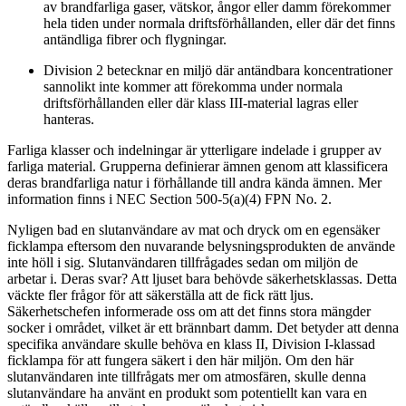
av brandfarliga gaser, vätskor, ångor eller damm förekommer
hela tiden under normala driftsförhållanden, eller där det finns
antändliga fibrer och flygningar.
Division 2 betecknar en miljö där antändbara koncentrationer
sannolikt inte kommer att förekomma under normala
driftsförhållanden eller där klass III-material lagras eller
hanteras.
Farliga klasser och indelningar är ytterligare indelade i grupper av
farliga material. Grupperna definierar ämnen genom att klassificera
deras brandfarliga natur i förhållande till andra kända ämnen. Mer
information finns i NEC Section 500-5(a)(4) FPN No. 2.
Nyligen bad en slutanvändare av mat och dryck om en egensäker
ficklampa eftersom den nuvarande belysningsprodukten de använde
inte höll i sig. Slutanvändaren tillfrågades sedan om miljön de
arbetar i. Deras svar? Att ljuset bara behövde säkerhetsklassas. Detta
väckte fler frågor för att säkerställa att de fick rätt ljus.
Säkerhetschefen informerade oss om att det finns stora mängder
socker i området, vilket är ett brännbart damm. Det betyder att denna
specifika användare skulle behöva en klass II, Division I-klassad
ficklampa för att fungera säkert i den här miljön. Om den här
slutanvändaren inte tillfrågats mer om atmosfären, skulle denna
slutanvändare ha använt en produkt som potentiellt kan vara en