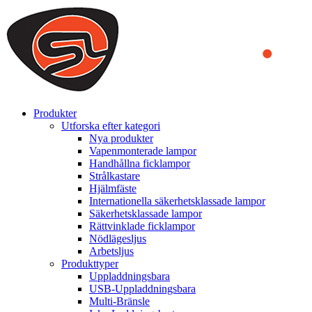
We use cookies to ensure that we provide you the best experience
on our website. By continuing to browse this website, you accept
that cookies are used to help us analyze how the website is used and
to offer you a better experience. To learn more or to find out how
you can disable cookies, you can access our
Privacy Policy
.
ACCEPT AND CLOSE
Produkter
Utforska efter kategori
Nya produkter
Vapenmonterade lampor
Handhållna ficklampor
Strålkastare
Hjälmfäste
Internationella säkerhetsklassade lampor
Säkerhetsklassade lampor
Rättvinklade ficklampor
Nödlägesljus
Arbetsljus
Produkttyper
Uppladdningsbara
USB-Uppladdningsbara
Multi-Bränsle