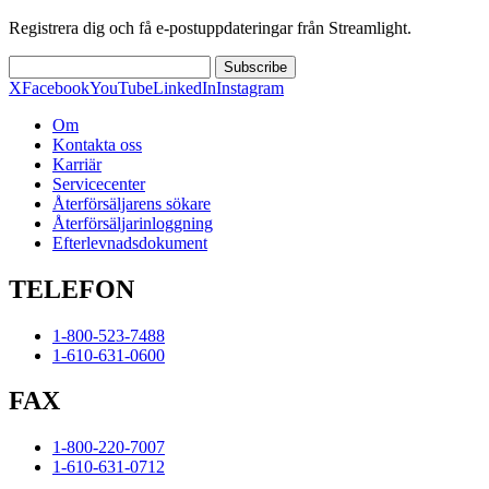
Registrera dig och få e-postuppdateringar från Streamlight.
Subscribe
X
Facebook
YouTube
LinkedIn
Instagram
Om
Kontakta oss
Karriär
Servicecenter
Återförsäljarens sökare
Återförsäljarinloggning
Efterlevnadsdokument
TELEFON
1-800-523-7488
1-610-631-0600
FAX
1-800-220-7007
1-610-631-0712