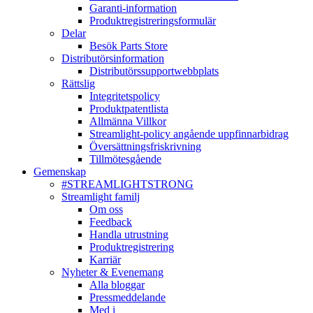
Garanti-information
Produktregistreringsformulär
Delar
Besök Parts Store
Distributörsinformation
Distributörssupportwebbplats
Rättslig
Integritetspolicy
Produktpatentlista
Allmänna Villkor
Streamlight-policy angående uppfinnarbidrag
Översättningsfriskrivning
Tillmötesgående
Gemenskap
#STREAMLIGHTSTRONG
Streamlight familj
Om oss
Feedback
Handla utrustning
Produktregistrering
Karriär
Nyheter & Evenemang
Alla bloggar
Pressmeddelande
Med i