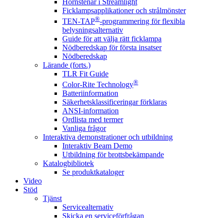
Hörnstenar i Streamlight
Ficklampsapplikationer och strålmönster
®
TEN-TAP
-programmering för flexibla
belysningsalternativ
Guide för att välja rätt ficklampa
Nödberedskap för första insatser
Nödberedskap
Lärande (forts.)
TLR Fit Guide
®
Color-Rite Technology
Batteriinformation
Säkerhetsklassificeringar förklaras
ANSI-information
Ordlista med termer
Vanliga frågor
Interaktiva demonstrationer och utbildning
Interaktiv Beam Demo
Utbildning för brottsbekämpande
Katalogbibliotek
Se produktkataloger
Video
Stöd
Tjänst
Servicealternativ
Skicka en serviceförfrågan