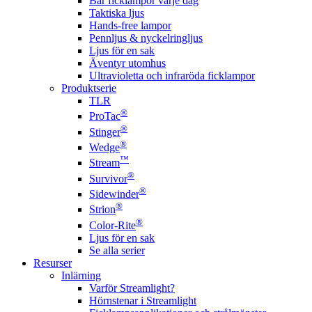
Bär ficklampor varje dag
Taktiska ljus
Hands-free lampor
Pennljus & nyckelringljus
Ljus för en sak
Äventyr utomhus
Ultravioletta och infraröda ficklampor
Produktserie
TLR
®
ProTac
®
Stinger
®
Wedge
™
Stream
®
Survivor
®
Sidewinder
®
Strion
®
Color-Rite
Ljus för en sak
Se alla serier
Resurser
Inlärning
Varför Streamlight?
Hörnstenar i Streamlight