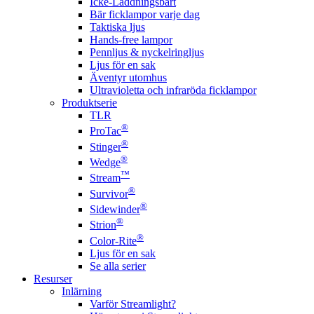
Icke-Laddningsbart
Bär ficklampor varje dag
Taktiska ljus
Hands-free lampor
Pennljus & nyckelringljus
Ljus för en sak
Äventyr utomhus
Ultravioletta och infraröda ficklampor
Produktserie
TLR
®
ProTac
®
Stinger
®
Wedge
™
Stream
®
Survivor
®
Sidewinder
®
Strion
®
Color-Rite
Ljus för en sak
Se alla serier
Resurser
Inlärning
Varför Streamlight?