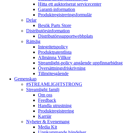
Hitta ett auktoriserat servicecenter
Garanti-information
Produktregistreringsformulär
Delar
Besök Parts Store
Distributörsinformation
Distributörssupportwebbplats
Rättslig
Integritetspolicy
Produktpatentlista
Allmänna Villkor
Streamlight-policy angående uppfinnarbidrag
Översättningsfriskrivning
Tillmötesgående
Gemenskap
#STREAMLIGHTSTRONG
Streamlight familj
Om oss
Feedback
Handla utrustning
Produktregistrering
Karriär
Nyheter & Evenemang
Media Kit
Uppkommande händelser