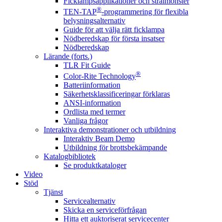
Ficklampsapplikationer och strålmönster
®
TEN-TAP
-programmering för flexibla
belysningsalternativ
Guide för att välja rätt ficklampa
Nödberedskap för första insatser
Nödberedskap
Lärande (forts.)
TLR Fit Guide
®
Color-Rite Technology
Batteriinformation
Säkerhetsklassificeringar förklaras
ANSI-information
Ordlista med termer
Vanliga frågor
Interaktiva demonstrationer och utbildning
Interaktiv Beam Demo
Utbildning för brottsbekämpande
Katalogbibliotek
Se produktkataloger
Video
Stöd
Tjänst
Servicealternativ
Skicka en serviceförfrågan
Hitta ett auktoriserat servicecenter