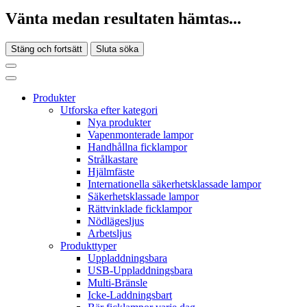
Vänta medan resultaten hämtas...
Stäng och fortsätt
Sluta söka
Produkter
Utforska efter kategori
Nya produkter
Vapenmonterade lampor
Handhållna ficklampor
Strålkastare
Hjälmfäste
Internationella säkerhetsklassade lampor
Säkerhetsklassade lampor
Rättvinklade ficklampor
Nödlägesljus
Arbetsljus
Produkttyper
Uppladdningsbara
USB-Uppladdningsbara
Multi-Bränsle
Icke-Laddningsbart