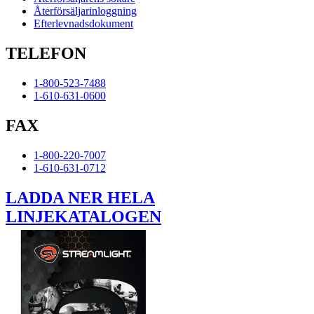
Återförsäljarinloggning
Efterlevnadsdokument
TELEFON
1-800-523-7488
1-610-631-0600
FAX
1-800-220-7007
1-610-631-0712
LADDA NER HELA
LINJEKATALOGEN