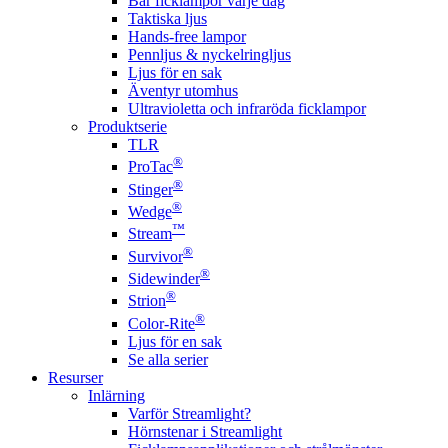
Bär ficklampor varje dag
Taktiska ljus
Hands-free lampor
Pennljus & nyckelringljus
Ljus för en sak
Äventyr utomhus
Ultravioletta och infraröda ficklampor
Produktserie
TLR
®
ProTac
®
Stinger
®
Wedge
™
Stream
®
Survivor
®
Sidewinder
®
Strion
®
Color-Rite
Ljus för en sak
Se alla serier
Resurser
Inlärning
Varför Streamlight?
Hörnstenar i Streamlight