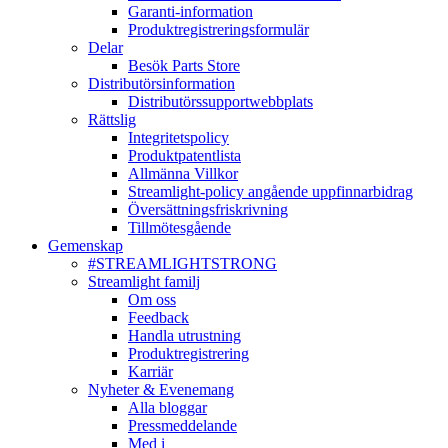
Garanti-information
Produktregistreringsformulär
Delar
Besök Parts Store
Distributörsinformation
Distributörssupportwebbplats
Rättslig
Integritetspolicy
Produktpatentlista
Allmänna Villkor
Streamlight-policy angående uppfinnarbidrag
Översättningsfriskrivning
Tillmötesgående
Gemenskap
#STREAMLIGHTSTRONG
Streamlight familj
Om oss
Feedback
Handla utrustning
Produktregistrering
Karriär
Nyheter & Evenemang
Alla bloggar
Pressmeddelande
Med i