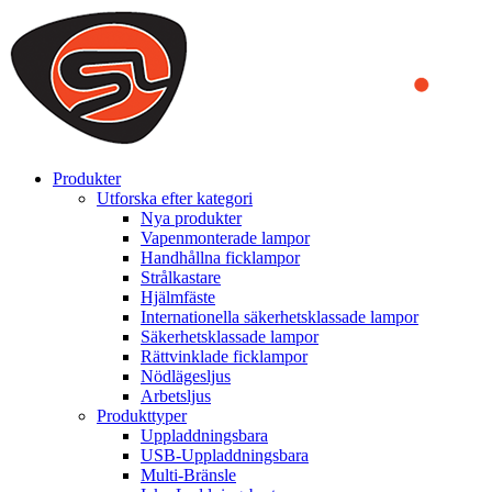
We use cookies to ensure that we provide you the best experience
on our website. By continuing to browse this website, you accept
that cookies are used to help us analyze how the website is used and
to offer you a better experience. To learn more or to find out how
you can disable cookies, you can access our
Privacy Policy
.
ACCEPT AND CLOSE
Produkter
Utforska efter kategori
Nya produkter
Vapenmonterade lampor
Handhållna ficklampor
Strålkastare
Hjälmfäste
Internationella säkerhetsklassade lampor
Säkerhetsklassade lampor
Rättvinklade ficklampor
Nödlägesljus
Arbetsljus
Produkttyper
Uppladdningsbara
USB-Uppladdningsbara
Multi-Bränsle