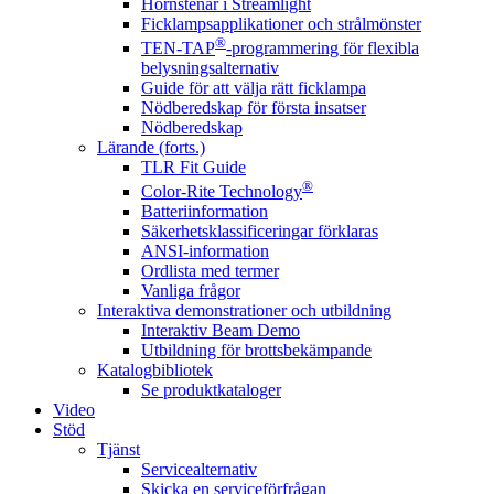
Hörnstenar i Streamlight
Ficklampsapplikationer och strålmönster
®
TEN-TAP
-programmering för flexibla
belysningsalternativ
Guide för att välja rätt ficklampa
Nödberedskap för första insatser
Nödberedskap
Lärande (forts.)
TLR Fit Guide
®
Color-Rite Technology
Batteriinformation
Säkerhetsklassificeringar förklaras
ANSI-information
Ordlista med termer
Vanliga frågor
Interaktiva demonstrationer och utbildning
Interaktiv Beam Demo
Utbildning för brottsbekämpande
Katalogbibliotek
Se produktkataloger
Video
Stöd
Tjänst
Servicealternativ
Skicka en serviceförfrågan