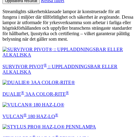
Rensa filtret
Uppdatera resultat
Streamlights säkerhetsklassade lampor är konstruerade för att
fungera i miljöer där tillförlitlighet och säkerhet är avgörande. Dessa
lampor är utformade för yrkesverksamma som arbetar i farliga eller
högriskförhållanden och uppfyller branschens strängaste standarder
för hållbarhet, ljusstyrka och certifiering – vilket garanterar pålitlig
belysning när det gäller som mest.
®
SURVIVOR PIVOT
:: UPPLADDNINGSBAR ELLER
ALKALISKA
®
®
DUALIE
3AA COLOR-RITE
®
®
VULCAN
180 HAZ-LO
®
®