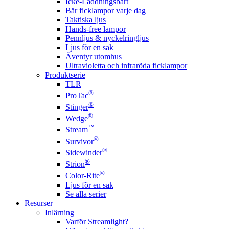
Icke-Laddningsbart
Bär ficklampor varje dag
Taktiska ljus
Hands-free lampor
Pennljus & nyckelringljus
Ljus för en sak
Äventyr utomhus
Ultravioletta och infraröda ficklampor
Produktserie
TLR
®
ProTac
®
Stinger
®
Wedge
™
Stream
®
Survivor
®
Sidewinder
®
Strion
®
Color-Rite
Ljus för en sak
Se alla serier
Resurser
Inlärning
Varför Streamlight?