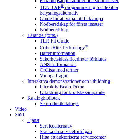
Ficklampsapplikationer och strålmönster
®
TEN-TAP
-programmering för flexibla
belysningsalternativ
Guide för att välja rätt ficklampa
Nödberedskap för första insatser
Nödberedskap
Lärande (forts.)
TLR Fit Guide
®
Color-Rite Technology
Batteriinformation
Säkerhetsklassificeringar förklaras
ANSI-information
Ordlista med termer
Vanliga frågor
Interaktiva demonstrationer och utbildning
Interaktiv Beam Demo
Utbildning för brottsbekämpande
Katalogbibliotek
Se produktkataloger
Video
Stöd
Tjänst
Servicealternativ
Skicka en serviceförfrågan
Hitta ett auktoriserat servicecenter