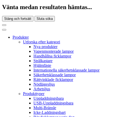
Vänta medan resultaten hämtas...
Stäng och fortsätt
Sluta söka
Produkter
Utforska efter kategori
Nya produkter
Vapenmonterade lampor
Handhållna ficklampor
Strålkastare
Hjälmfäste
Internationella säkerhetsklassade lampor
Säkerhetsklassade lampor
Rättvinklade ficklampor
Nödlägesljus
Arbetsljus
Produkttyper
Uppladdningsbara
USB-Uppladdningsbara
Multi-Bränsle
Icke-Laddningsbart