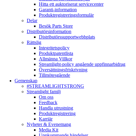
Hitta ett auktoriserat servicecenter
Garanti-information
Produktregistreringsformulär
Delar
Besök Parts Store
Distributörsinformation
Distributörssupportwebbplats
Rättslig
Integritetspolicy
Produktpatentlista
Allmänna Villkor
Streamlight-policy angående uppfinnarbidrag
Översättningsfriskrivning
Tillmötesgående
Gemenskap
#STREAMLIGHTSTRONG
Streamlight familj
Om oss
Feedback
Handla utrustning
Produktregistrering
Karriär
Nyheter & Evenemang
Media Kit
Uppkommande händelser