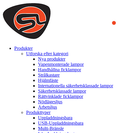
We use cookies to ensure that we provide you the best experience
on our website. By continuing to browse this website, you accept
that cookies are used to help us analyze how the website is used and
to offer you a better experience. To learn more or to find out how
you can disable cookies, you can access our
Privacy Policy
.
ACCEPT AND CLOSE
Produkter
Utforska efter kategori
Nya produkter
Vapenmonterade lampor
Handhållna ficklampor
Strålkastare
Hjälmfäste
Internationella säkerhetsklassade lampor
Säkerhetsklassade lampor
Rättvinklade ficklampor
Nödlägesljus
Arbetsljus
Produkttyper
Uppladdningsbara
USB-Uppladdningsbara
Multi-Bränsle