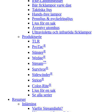
Icke-Laddningsbart
Bär ficklampor varje dag
Taktiska ljus
Hands-free lampor
Pennljus & nyckelringljus
Ljus för en sak
Äventyr utomhus
Ultravioletta och infraröda ficklampor
Produktserie
TLR
®
ProTac
®
Stinger
®
Wedge
™
Stream
®
Survivor
®
Sidewinder
®
Strion
®
Color-Rite
Ljus för en sak
Se alla serier
Resurser
Inlärning
Varför Streamlight?