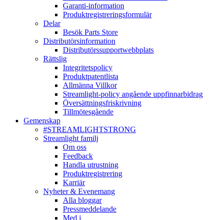
Garanti-information
Produktregistreringsformulär
Delar
Besök Parts Store
Distributörsinformation
Distributörssupportwebbplats
Rättslig
Integritetspolicy
Produktpatentlista
Allmänna Villkor
Streamlight-policy angående uppfinnarbidrag
Översättningsfriskrivning
Tillmötesgående
Gemenskap
#STREAMLIGHTSTRONG
Streamlight familj
Om oss
Feedback
Handla utrustning
Produktregistrering
Karriär
Nyheter & Evenemang
Alla bloggar
Pressmeddelande
Med i