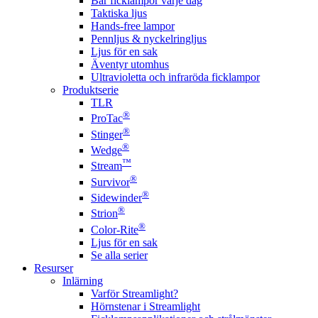
Bär ficklampor varje dag
Taktiska ljus
Hands-free lampor
Pennljus & nyckelringljus
Ljus för en sak
Äventyr utomhus
Ultravioletta och infraröda ficklampor
Produktserie
TLR
®
ProTac
®
Stinger
®
Wedge
™
Stream
®
Survivor
®
Sidewinder
®
Strion
®
Color-Rite
Ljus för en sak
Se alla serier
Resurser
Inlärning
Varför Streamlight?
Hörnstenar i Streamlight