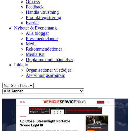
Om oss
Feedback
Handla utrustning
Produktregistrering
Karriär
Nyheter & Evenemang
Alla bloggar
Pressmeddelande
Med i
Rekommendationer
Media Kit
Uppkommande händelser
Initiativ
Organisationer vi stödjer
Återvinningsprogram