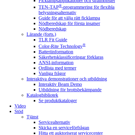
Ficklampsapplikationer och strålmönster
®
TEN-TAP
-programmering för flexibla
belysningsalternativ
Guide för att välja rätt ficklampa
Nödberedskap för första insatser
Nödberedskap
Lärande (forts.)
TLR Fit Guide
®
Color-Rite Technology
Batteriinformation
Säkerhetsklassificeringar förklaras
ANSI-information
Ordlista med termer
Vanliga frågor
Interaktiva demonstrationer och utbildning
Interaktiv Beam Demo
Utbildning för brottsbekämpande
Katalogbibliotek
Se produktkataloger
Video
Stöd
Tjänst
Servicealternativ
Skicka en serviceförfrågan
Hitta ett auktoriserat servicecenter