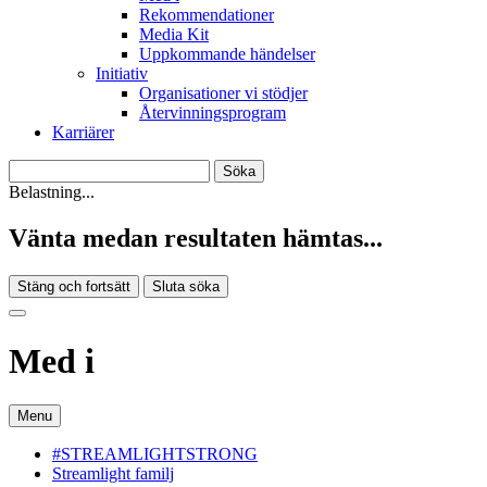
Rekommendationer
Media Kit
Uppkommande händelser
Initiativ
Organisationer vi stödjer
Återvinningsprogram
Karriärer
Belastning...
Vänta medan resultaten hämtas...
Stäng och fortsätt
Sluta söka
Med i
Menu
#STREAMLIGHTSTRONG
Streamlight familj