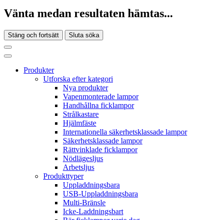
Vänta medan resultaten hämtas...
Stäng och fortsätt
Sluta söka
Produkter
Utforska efter kategori
Nya produkter
Vapenmonterade lampor
Handhållna ficklampor
Strålkastare
Hjälmfäste
Internationella säkerhetsklassade lampor
Säkerhetsklassade lampor
Rättvinklade ficklampor
Nödlägesljus
Arbetsljus
Produkttyper
Uppladdningsbara
USB-Uppladdningsbara
Multi-Bränsle
Icke-Laddningsbart