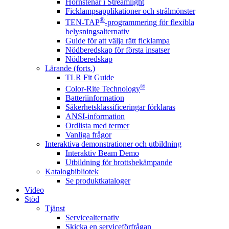
Hörnstenar i Streamlight
Ficklampsapplikationer och strålmönster
®
TEN-TAP
-programmering för flexibla
belysningsalternativ
Guide för att välja rätt ficklampa
Nödberedskap för första insatser
Nödberedskap
Lärande (forts.)
TLR Fit Guide
®
Color-Rite Technology
Batteriinformation
Säkerhetsklassificeringar förklaras
ANSI-information
Ordlista med termer
Vanliga frågor
Interaktiva demonstrationer och utbildning
Interaktiv Beam Demo
Utbildning för brottsbekämpande
Katalogbibliotek
Se produktkataloger
Video
Stöd
Tjänst
Servicealternativ
Skicka en serviceförfrågan