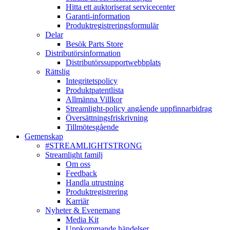
Hitta ett auktoriserat servicecenter
Garanti-information
Produktregistreringsformulär
Delar
Besök Parts Store
Distributörsinformation
Distributörssupportwebbplats
Rättslig
Integritetspolicy
Produktpatentlista
Allmänna Villkor
Streamlight-policy angående uppfinnarbidrag
Översättningsfriskrivning
Tillmötesgående
Gemenskap
#STREAMLIGHTSTRONG
Streamlight familj
Om oss
Feedback
Handla utrustning
Produktregistrering
Karriär
Nyheter & Evenemang
Media Kit
Uppkommande händelser