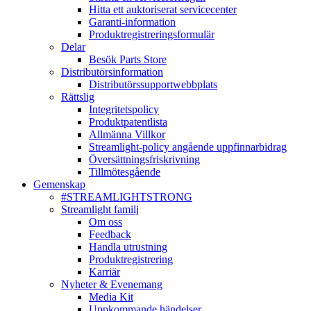
Hitta ett auktoriserat servicecenter
Garanti-information
Produktregistreringsformulär
Delar
Besök Parts Store
Distributörsinformation
Distributörssupportwebbplats
Rättslig
Integritetspolicy
Produktpatentlista
Allmänna Villkor
Streamlight-policy angående uppfinnarbidrag
Översättningsfriskrivning
Tillmötesgående
Gemenskap
#STREAMLIGHTSTRONG
Streamlight familj
Om oss
Feedback
Handla utrustning
Produktregistrering
Karriär
Nyheter & Evenemang
Media Kit
Uppkommande händelser