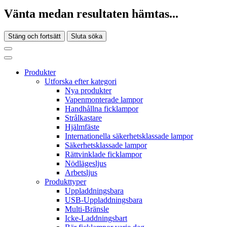
Vänta medan resultaten hämtas...
Stäng och fortsätt
Sluta söka
Produkter
Utforska efter kategori
Nya produkter
Vapenmonterade lampor
Handhållna ficklampor
Strålkastare
Hjälmfäste
Internationella säkerhetsklassade lampor
Säkerhetsklassade lampor
Rättvinklade ficklampor
Nödlägesljus
Arbetsljus
Produkttyper
Uppladdningsbara
USB-Uppladdningsbara
Multi-Bränsle
Icke-Laddningsbart