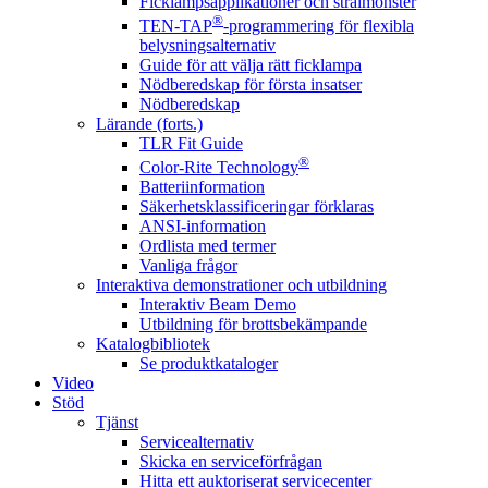
Ficklampsapplikationer och strålmönster
®
TEN-TAP
-programmering för flexibla
belysningsalternativ
Guide för att välja rätt ficklampa
Nödberedskap för första insatser
Nödberedskap
Lärande (forts.)
TLR Fit Guide
®
Color-Rite Technology
Batteriinformation
Säkerhetsklassificeringar förklaras
ANSI-information
Ordlista med termer
Vanliga frågor
Interaktiva demonstrationer och utbildning
Interaktiv Beam Demo
Utbildning för brottsbekämpande
Katalogbibliotek
Se produktkataloger
Video
Stöd
Tjänst
Servicealternativ
Skicka en serviceförfrågan
Hitta ett auktoriserat servicecenter