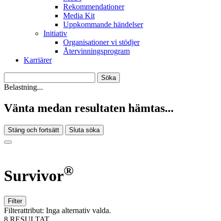
Rekommendationer
Media Kit
Uppkommande händelser
Initiativ
Organisationer vi stödjer
Återvinningsprogram
Karriärer
Belastning...
Vänta medan resultaten hämtas...
Stäng och fortsätt
Sluta söka
®
Survivor
Filter
Filterattribut:
Inga alternativ valda.
8 RESULTAT