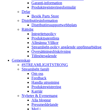
Garanti-information
Produktregistreringsformulär
Delar
Besök Parts Store
Distributörsinformation
Distributörssupportwebbplats
Rättslig
Integritetspolicy
Produktpatentlista
Allmänna Villkor
Streamlight-policy angående uppfinnarbidrag
Översättningsfriskrivning
Tillmötesgående
Gemenskap
#STREAMLIGHTSTRONG
Streamlight familj
Om oss
Feedback
Handla utrustning
Produktregistrering
Karriär
Nyheter & Evenemang
Alla bloggar
Pressmeddelande
Med i