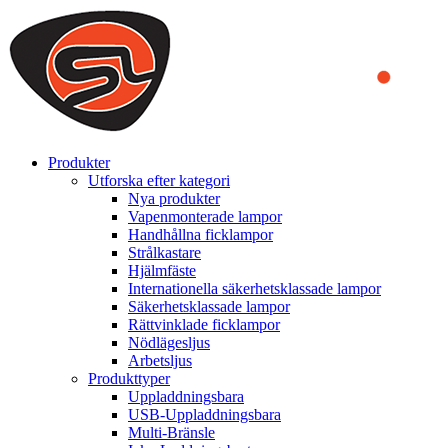
We use cookies to ensure that we provide you the best experience
on our website. By continuing to browse this website, you accept
that cookies are used to help us analyze how the website is used and
to offer you a better experience. To learn more or to find out how
you can disable cookies, you can access our
Privacy Policy
.
ACCEPT AND CLOSE
Produkter
Utforska efter kategori
Nya produkter
Vapenmonterade lampor
Handhållna ficklampor
Strålkastare
Hjälmfäste
Internationella säkerhetsklassade lampor
Säkerhetsklassade lampor
Rättvinklade ficklampor
Nödlägesljus
Arbetsljus
Produkttyper
Uppladdningsbara
USB-Uppladdningsbara
Multi-Bränsle