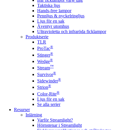
Bär ficklampor varje dag
Taktiska ljus
Hands-free lampor
Pennljus & nyckelringljus
Ljus för en sak
Äventyr utomhus
Ultravioletta och infraröda ficklampor
Produktserie
TLR
®
ProTac
®
Stinger
®
Wedge
™
Stream
®
Survivor
®
Sidewinder
®
Strion
®
Color-Rite
Ljus för en sak
Se alla serier
Resurser
Inlärning
Varför Streamlight?
Hörnstenar i Streamlight