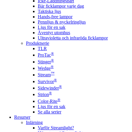
Icke-Laddningsbart
Bär ficklampor varje dag
Taktiska ljus
Hands-free lampor
Pennljus & nyckelringljus
Ljus för en sak
Äventyr utomhus
Ultravioletta och infraröda ficklampor
Produktserie
TLR
®
ProTac
®
Stinger
®
Wedge
™
Stream
®
Survivor
®
Sidewinder
®
Strion
®
Color-Rite
Ljus för en sak
Se alla serier
Resurser
Inlärning
Varför Streamlight?