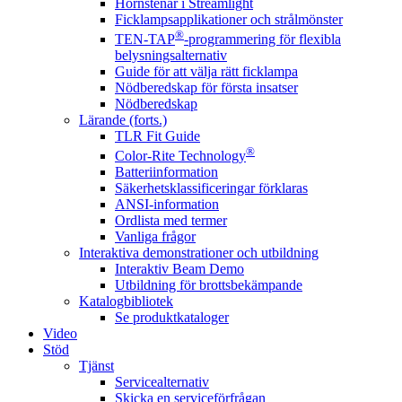
Hörnstenar i Streamlight
Ficklampsapplikationer och strålmönster
®
TEN-TAP
-programmering för flexibla
belysningsalternativ
Guide för att välja rätt ficklampa
Nödberedskap för första insatser
Nödberedskap
Lärande (forts.)
TLR Fit Guide
®
Color-Rite Technology
Batteriinformation
Säkerhetsklassificeringar förklaras
ANSI-information
Ordlista med termer
Vanliga frågor
Interaktiva demonstrationer och utbildning
Interaktiv Beam Demo
Utbildning för brottsbekämpande
Katalogbibliotek
Se produktkataloger
Video
Stöd
Tjänst
Servicealternativ
Skicka en serviceförfrågan