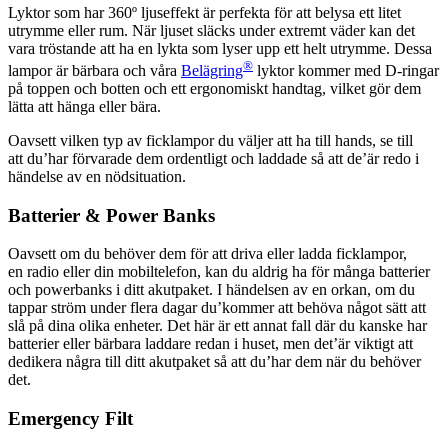
Lyktor som har 360º ljuseffekt är perfekta för att belysa ett litet
utrymme eller rum. När ljuset släcks under extremt väder kan det
vara tröstande att ha en lykta som lyser upp ett helt utrymme. Dessa
®
lampor är bärbara och våra
Belägring
lyktor kommer med D-ringar
på toppen och botten och ett ergonomiskt handtag, vilket gör dem
lätta att hänga eller bära.
Oavsett vilken typ av ficklampor du väljer att ha till hands, se till
att du’har förvarade dem ordentligt och laddade så att de’är redo i
händelse av en nödsituation.
Batterier & Power Banks
Oavsett om du behöver dem för att driva eller ladda ficklampor,
en radio eller din mobiltelefon, kan du aldrig ha för många batterier
och powerbanks i ditt akutpaket. I händelsen av en orkan, om du
tappar ström under flera dagar du’kommer att behöva något sätt att
slå på dina olika enheter. Det här är ett annat fall där du kanske har
batterier eller bärbara laddare redan i huset, men det’är viktigt att
dedikera några till ditt akutpaket så att du’har dem när du behöver
det.
Emergency Filt