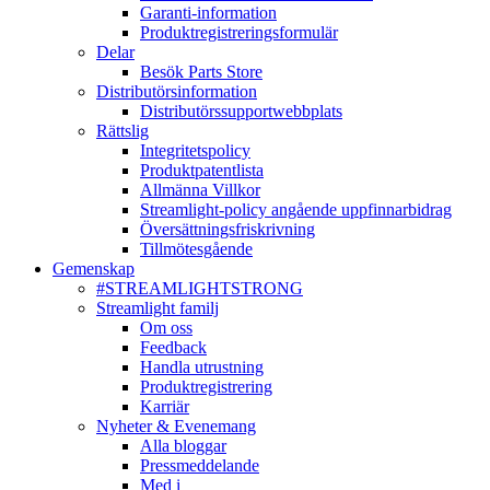
Garanti-information
Produktregistreringsformulär
Delar
Besök Parts Store
Distributörsinformation
Distributörssupportwebbplats
Rättslig
Integritetspolicy
Produktpatentlista
Allmänna Villkor
Streamlight-policy angående uppfinnarbidrag
Översättningsfriskrivning
Tillmötesgående
Gemenskap
#STREAMLIGHTSTRONG
Streamlight familj
Om oss
Feedback
Handla utrustning
Produktregistrering
Karriär
Nyheter & Evenemang
Alla bloggar
Pressmeddelande
Med i