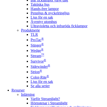
Bär ficklampor varje dag
Taktiska ljus
Hands-free lampor
Pennljus & nyckelringljus
Ljus för en sak
Äventyr utomhus
Ultravioletta och infraröda ficklampor
Produktserie
TLR
®
ProTac
®
Stinger
®
Wedge
™
Stream
®
Survivor
®
Sidewinder
®
Strion
®
Color-Rite
Ljus för en sak
Se alla serier
Resurser
Inlärning
Varför Streamlight?
Hörnstenar i Streamlight