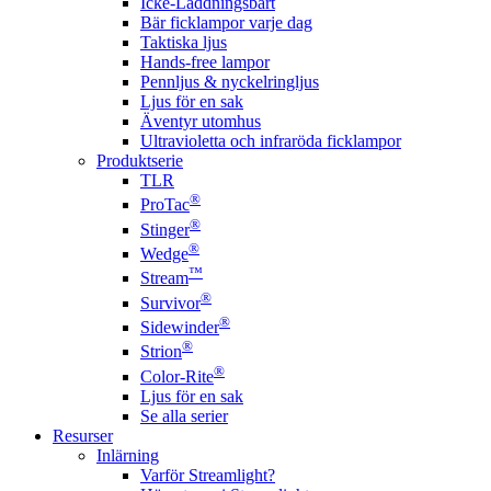
Icke-Laddningsbart
Bär ficklampor varje dag
Taktiska ljus
Hands-free lampor
Pennljus & nyckelringljus
Ljus för en sak
Äventyr utomhus
Ultravioletta och infraröda ficklampor
Produktserie
TLR
®
ProTac
®
Stinger
®
Wedge
™
Stream
®
Survivor
®
Sidewinder
®
Strion
®
Color-Rite
Ljus för en sak
Se alla serier
Resurser
Inlärning
Varför Streamlight?