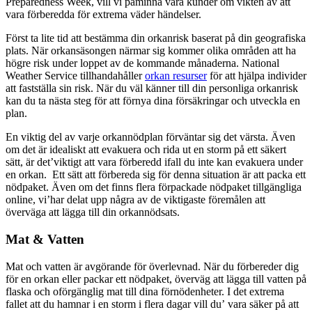
Preparedness Week, vill vi påminna våra kunder om vikten av att
vara förberedda för extrema väder händelser.
Först ta lite tid att bestämma din orkanrisk baserat på din geografiska
plats. När orkansäsongen närmar sig kommer olika områden att ha
högre risk under loppet av de kommande månaderna. National
Weather Service tillhandahåller
orkan resurser
för att hjälpa individer
att fastställa sin risk. När du väl känner till din personliga orkanrisk
kan du ta nästa steg för att förnya dina försäkringar och utveckla en
plan.
En viktig del av varje orkannödplan förväntar sig det värsta. Även
om det är idealiskt att evakuera och rida ut en storm på ett säkert
sätt, är det’viktigt att vara förberedd ifall du inte kan evakuera under
en orkan. Ett sätt att förbereda sig för denna situation är att packa ett
nödpaket. Även om det finns flera förpackade nödpaket tillgängliga
online, vi’har delat upp några av de viktigaste föremålen att
överväga att lägga till din orkannödsats.
Mat & Vatten
Mat och vatten är avgörande för överlevnad. När du förbereder dig
för en orkan eller packar ett nödpaket, överväg att lägga till vatten på
flaska och oförgänglig mat till dina förnödenheter. I det extrema
fallet att du hamnar i en storm i flera dagar vill du’ vara säker på att