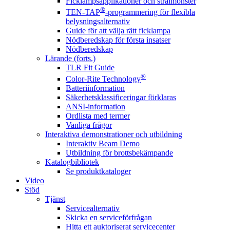
Ficklampsapplikationer och strålmönster
®
TEN-TAP
-programmering för flexibla
belysningsalternativ
Guide för att välja rätt ficklampa
Nödberedskap för första insatser
Nödberedskap
Lärande (forts.)
TLR Fit Guide
®
Color-Rite Technology
Batteriinformation
Säkerhetsklassificeringar förklaras
ANSI-information
Ordlista med termer
Vanliga frågor
Interaktiva demonstrationer och utbildning
Interaktiv Beam Demo
Utbildning för brottsbekämpande
Katalogbibliotek
Se produktkataloger
Video
Stöd
Tjänst
Servicealternativ
Skicka en serviceförfrågan
Hitta ett auktoriserat servicecenter