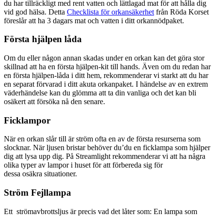
du har tillräckligt med rent vatten och lättlagad mat för att hålla dig
vid god hälsa. Detta
Checklista för orkansäkerhet
från Röda Korset
föreslår att ha 3 dagars mat och vatten i ditt orkannödpaket.
Första hjälpen låda
Om du eller någon annan skadas under en orkan kan det göra stor
skillnad att ha en första hjälpen-kit till hands. Även om du redan har
en första hjälpen-låda i ditt hem, rekommenderar vi starkt att du har
en separat förvarad i ditt akuta orkanpaket. I händelse av en extrem
väderhändelse kan du glömma att ta din vanliga och det kan bli
osäkert att försöka nå den senare.
Ficklampor
När en orkan slår till är ström ofta en av de första resurserna som
slocknar. När ljusen bristar behöver du’du en ficklampa som hjälper
dig att lysa upp dig. På Streamlight rekommenderar vi att ha några
olika typer av lampor i huset för att förbereda sig för
dessa osäkra situationer.
Ström Fejllampa
Ett strömavbrottsljus är precis vad det låter som: En lampa som