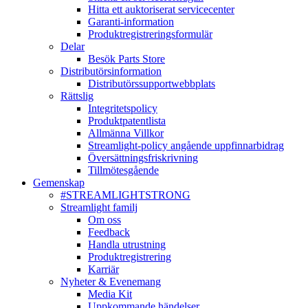
Hitta ett auktoriserat servicecenter
Garanti-information
Produktregistreringsformulär
Delar
Besök Parts Store
Distributörsinformation
Distributörssupportwebbplats
Rättslig
Integritetspolicy
Produktpatentlista
Allmänna Villkor
Streamlight-policy angående uppfinnarbidrag
Översättningsfriskrivning
Tillmötesgående
Gemenskap
#STREAMLIGHTSTRONG
Streamlight familj
Om oss
Feedback
Handla utrustning
Produktregistrering
Karriär
Nyheter & Evenemang
Media Kit
Uppkommande händelser