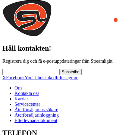
Håll kontakten!
Registrera dig och få e-postuppdateringar från Streamlight.
Subscribe
X
Facebook
YouTube
LinkedIn
Instagram
Om
Kontakta oss
Karriär
Servicecenter
Återförsäljarens sökare
Återförsäljarinloggning
Efterlevnadsdokument
TELEFON