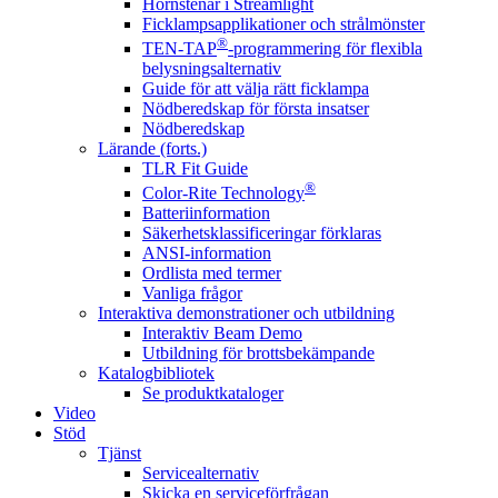
Hörnstenar i Streamlight
Ficklampsapplikationer och strålmönster
®
TEN-TAP
-programmering för flexibla
belysningsalternativ
Guide för att välja rätt ficklampa
Nödberedskap för första insatser
Nödberedskap
Lärande (forts.)
TLR Fit Guide
®
Color-Rite Technology
Batteriinformation
Säkerhetsklassificeringar förklaras
ANSI-information
Ordlista med termer
Vanliga frågor
Interaktiva demonstrationer och utbildning
Interaktiv Beam Demo
Utbildning för brottsbekämpande
Katalogbibliotek
Se produktkataloger
Video
Stöd
Tjänst
Servicealternativ
Skicka en serviceförfrågan