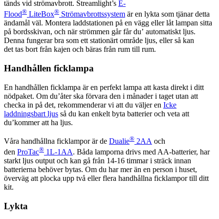
tänds vid strömavbrott. Streamlight’s
E-
®
®
Flood
LiteBox
Strömavbrottssystem
är en lykta som tjänar detta
ändamål väl. Montera laddstationen på en vägg eller låt lampan sitta
på bordsskivan, och när strömmen går får du’ automatiskt ljus.
Denna fungerar bra som ett stationärt område ljus, eller så kan
det tas bort från kajen och bäras från rum till rum.
Handhållen ficklampa
En handhållen ficklampa är en perfekt lampa att kasta direkt i ditt
nödpaket. Om du’åter ska förvara den i månader i taget utan att
checka in på det, rekommenderar vi att du väljer en
Icke
laddningsbart ljus
så du kan enkelt byta batterier och veta att
du’kommer att ha ljus.
®
Våra handhållna ficklampor är de
Dualie
2AA
och
®
den
ProTac
1L-1AA
. Båda lamporna drivs med AA-batterier, har
starkt ljus output och kan gå från 14-16 timmar i sträck innan
batterierna behöver bytas. Om du har mer än en person i huset,
överväg att plocka upp två eller flera handhållna ficklampor till ditt
kit.
Lykta