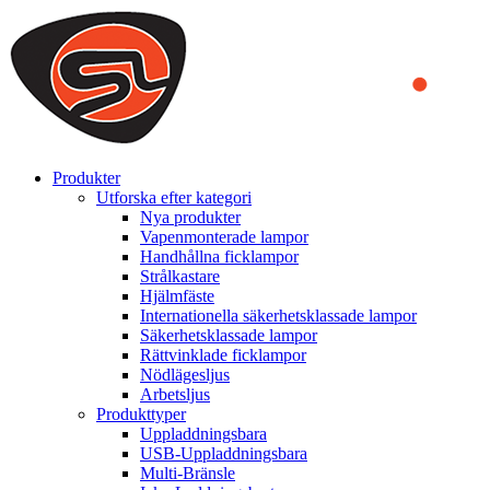
We use cookies to ensure that we provide you the best experience
on our website. By continuing to browse this website, you accept
that cookies are used to help us analyze how the website is used and
to offer you a better experience. To learn more or to find out how
you can disable cookies, you can access our
Privacy Policy
.
ACCEPT AND CLOSE
Produkter
Utforska efter kategori
Nya produkter
Vapenmonterade lampor
Handhållna ficklampor
Strålkastare
Hjälmfäste
Internationella säkerhetsklassade lampor
Säkerhetsklassade lampor
Rättvinklade ficklampor
Nödlägesljus
Arbetsljus
Produkttyper
Uppladdningsbara
USB-Uppladdningsbara
Multi-Bränsle