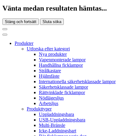
Vänta medan resultaten hämtas...
Stäng och fortsätt
Sluta söka
Produkter
Utforska efter kategori
Nya produkter
Vapenmonterade lampor
Handhållna ficklampor
Strålkastare
Hjälmfäste
Internationella säkerhetsklassade lampor
Säkerhetsklassade lampor
Rättvinklade ficklampor
Nödlägesljus
Arbetsljus
Produkttyper
Uppladdningsbara
USB-Uppladdningsbara
Multi-Bränsle
Icke-Laddningsbart