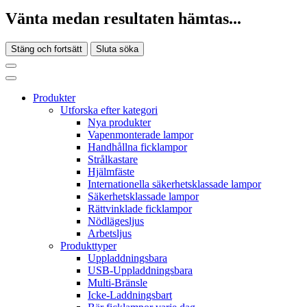
Vänta medan resultaten hämtas...
Stäng och fortsätt
Sluta söka
Produkter
Utforska efter kategori
Nya produkter
Vapenmonterade lampor
Handhållna ficklampor
Strålkastare
Hjälmfäste
Internationella säkerhetsklassade lampor
Säkerhetsklassade lampor
Rättvinklade ficklampor
Nödlägesljus
Arbetsljus
Produkttyper
Uppladdningsbara
USB-Uppladdningsbara
Multi-Bränsle
Icke-Laddningsbart