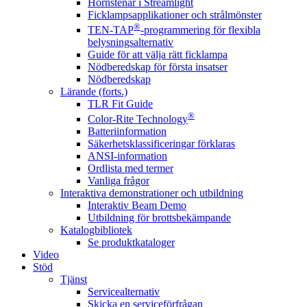
Hörnstenar i Streamlight
Ficklampsapplikationer och strålmönster
®
TEN-TAP
-programmering för flexibla
belysningsalternativ
Guide för att välja rätt ficklampa
Nödberedskap för första insatser
Nödberedskap
Lärande (forts.)
TLR Fit Guide
®
Color-Rite Technology
Batteriinformation
Säkerhetsklassificeringar förklaras
ANSI-information
Ordlista med termer
Vanliga frågor
Interaktiva demonstrationer och utbildning
Interaktiv Beam Demo
Utbildning för brottsbekämpande
Katalogbibliotek
Se produktkataloger
Video
Stöd
Tjänst
Servicealternativ
Skicka en serviceförfrågan