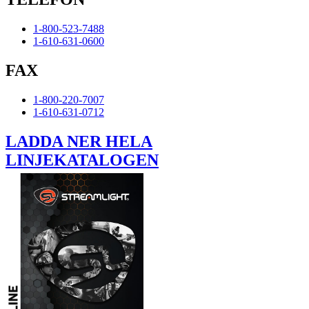
1-800-523-7488
1-610-631-0600
FAX
1-800-220-7007
1-610-631-0712
LADDA NER HELA
LINJEKATALOGEN