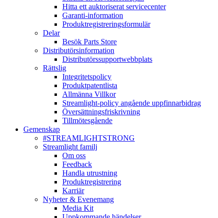
Hitta ett auktoriserat servicecenter
Garanti-information
Produktregistreringsformulär
Delar
Besök Parts Store
Distributörsinformation
Distributörssupportwebbplats
Rättslig
Integritetspolicy
Produktpatentlista
Allmänna Villkor
Streamlight-policy angående uppfinnarbidrag
Översättningsfriskrivning
Tillmötesgående
Gemenskap
#STREAMLIGHTSTRONG
Streamlight familj
Om oss
Feedback
Handla utrustning
Produktregistrering
Karriär
Nyheter & Evenemang
Media Kit
Uppkommande händelser