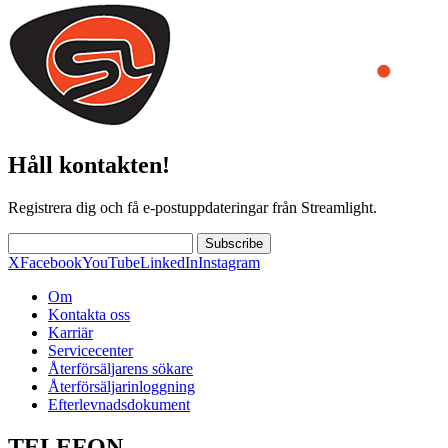
Håll kontakten!
Registrera dig och få e-postuppdateringar från Streamlight.
Subscribe
X
Facebook
YouTube
LinkedIn
Instagram
Om
Kontakta oss
Karriär
Servicecenter
Återförsäljarens sökare
Återförsäljarinloggning
Efterlevnadsdokument
TELEFON