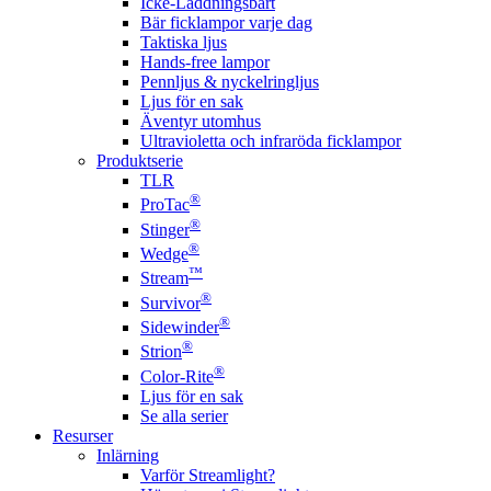
Icke-Laddningsbart
Bär ficklampor varje dag
Taktiska ljus
Hands-free lampor
Pennljus & nyckelringljus
Ljus för en sak
Äventyr utomhus
Ultravioletta och infraröda ficklampor
Produktserie
TLR
®
ProTac
®
Stinger
®
Wedge
™
Stream
®
Survivor
®
Sidewinder
®
Strion
®
Color-Rite
Ljus för en sak
Se alla serier
Resurser
Inlärning
Varför Streamlight?