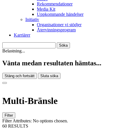
Rekommendationer
Media Kit
Uppkommande händelser
Initiativ
Organisationer vi stödjer
Återvinningsprogram
Karriärer
Belastning...
Vänta medan resultaten hämtas...
Stäng och fortsätt
Sluta söka
Multi-Bränsle
Filter
Filter Attributes:
No options chosen.
60 RESULTS