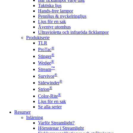
Bär ficklampor varje dag
Taktiska ljus
Hands-free lampor
Pennljus & nyckelringljus
Ljus för en sak
Äventyr utomhus
Ultravioletta och infraröda ficklampor
Produktserie
TLR
®
ProTac
®
Stinger
®
Wedge
™
Stream
®
Survivor
®
Sidewinder
®
Strion
®
Color-Rite
Ljus för en sak
Se alla serier
Resurser
Inlärning
Varför Streamlight?
Hörnstenar i Streamlight