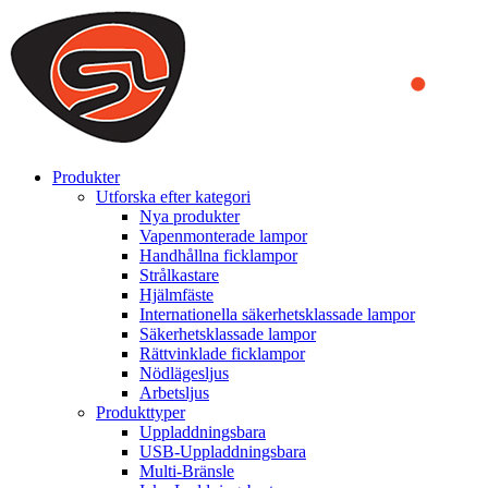
We use cookies to ensure that we provide you the best experience
on our website. By continuing to browse this website, you accept
that cookies are used to help us analyze how the website is used and
to offer you a better experience. To learn more or to find out how
you can disable cookies, you can access our
Privacy Policy
.
ACCEPT AND CLOSE
Produkter
Utforska efter kategori
Nya produkter
Vapenmonterade lampor
Handhållna ficklampor
Strålkastare
Hjälmfäste
Internationella säkerhetsklassade lampor
Säkerhetsklassade lampor
Rättvinklade ficklampor
Nödlägesljus
Arbetsljus
Produkttyper
Uppladdningsbara
USB-Uppladdningsbara
Multi-Bränsle