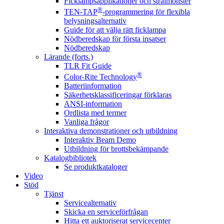
Ficklampsapplikationer och strålmönster
®
TEN-TAP
-programmering för flexibla
belysningsalternativ
Guide för att välja rätt ficklampa
Nödberedskap för första insatser
Nödberedskap
Lärande (forts.)
TLR Fit Guide
®
Color-Rite Technology
Batteriinformation
Säkerhetsklassificeringar förklaras
ANSI-information
Ordlista med termer
Vanliga frågor
Interaktiva demonstrationer och utbildning
Interaktiv Beam Demo
Utbildning för brottsbekämpande
Katalogbibliotek
Se produktkataloger
Video
Stöd
Tjänst
Servicealternativ
Skicka en serviceförfrågan
Hitta ett auktoriserat servicecenter