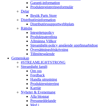
Garanti-information
Produktregistreringsformulär
Delar
Besök Parts Store
Distributörsinformation
Distributörssupportwebbplats
Rättslig
Integritetspolicy
Produktpatentlista
Allmänna Villkor
Streamlight-policy angående uppfinnarbidrag
Översättningsfriskrivning
Tillmötesgående
Gemenskap
#STREAMLIGHTSTRONG
Streamlight familj
Om oss
Feedback
Handla utrustning
Produktregistrering
Karriär
Nyheter & Evenemang
Alla bloggar
Pressmeddelande
Med i