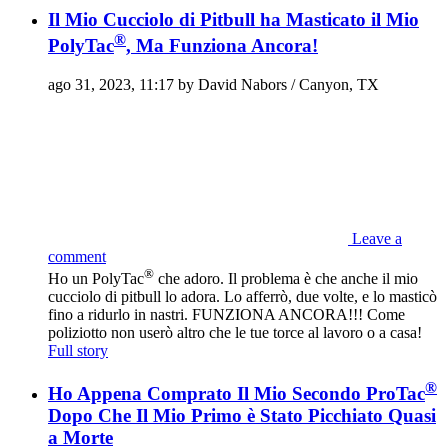
Il Mio Cucciolo di Pitbull ha Masticato il Mio
®
PolyTac
, Ma Funziona Ancora!
ago 31, 2023, 11:17 by David Nabors / Canyon, TX
Leave a
comment
®
Ho un PolyTac
che adoro. Il problema è che anche il mio
cucciolo di pitbull lo adora. Lo afferrò, due volte, e lo masticò
fino a ridurlo in nastri. FUNZIONA ANCORA!!! Come
poliziotto non userò altro che le tue torce al lavoro o a casa!
Full story
®
Ho Appena Comprato Il Mio Secondo ProTac
Dopo Che Il Mio Primo è Stato Picchiato Quasi
a Morte