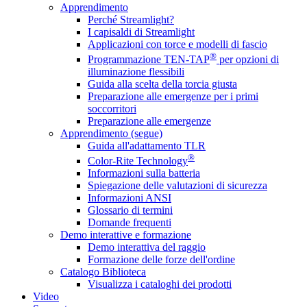
Apprendimento
Perché Streamlight?
I capisaldi di Streamlight
Applicazioni con torce e modelli di fascio
®
Programmazione TEN-TAP
per opzioni di
illuminazione flessibili
Guida alla scelta della torcia giusta
Preparazione alle emergenze per i primi
soccorritori
Preparazione alle emergenze
Apprendimento (segue)
Guida all'adattamento TLR
®
Color-Rite Technology
Informazioni sulla batteria
Spiegazione delle valutazioni di sicurezza
Informazioni ANSI
Glossario di termini
Domande frequenti
Demo interattive e formazione
Demo interattiva del raggio
Formazione delle forze dell'ordine
Catalogo Biblioteca
Visualizza i cataloghi dei prodotti
Video