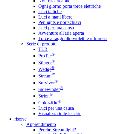
Non Ricaricabile
Ogni giorno porta torce elettriche
Luci tattiche
Luci a mani libere
Penlights e portachiavi
Luci per una causa
Avventure all'aria aperta
Torce a raggi ultravioletti e infrarossi
Serie di prodotti
TLR
®
ProTac
®
Stinger
®
Wedge
™
Stream
®
Survivor
®
Sidewinder
®
Strion
®
Color-Rite
Luci per una causa
Visualizza tutte le serie
risorse
Apprendimento
Perché Streamlight?