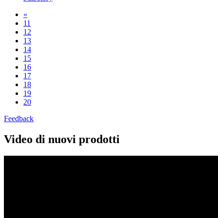
«
11
12
13
14
15
16
17
18
19
20
Feedback
Video di nuovi prodotti