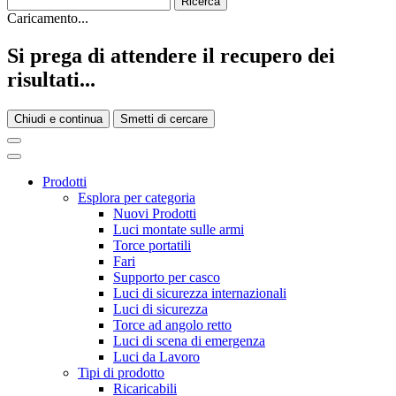
Caricamento...
Si prega di attendere il recupero dei
risultati...
Chiudi e continua
Smetti di cercare
Prodotti
Esplora per categoria
Nuovi Prodotti
Luci montate sulle armi
Torce portatili
Fari
Supporto per casco
Luci di sicurezza internazionali
Luci di sicurezza
Torce ad angolo retto
Luci di scena di emergenza
Luci da Lavoro
Tipi di prodotto
Ricaricabili