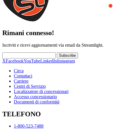
Rimani connesso!
Iscriviti e ricevi aggiornamenti via email da Streamlight.
Subscribe
X
Facebook
YouTube
LinkedIn
Instagram
Circa
Contattaci
Carriere
Centri di Servizio
Localizzatore di concessionari
Accesso concessionario
Documenti di conformità
TELEFONO
1-800-523-7488