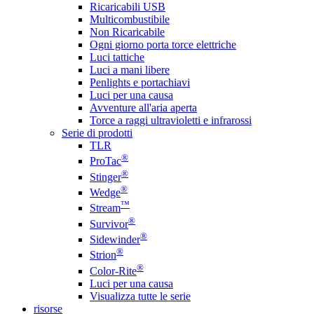
Ricaricabili USB
Multicombustibile
Non Ricaricabile
Ogni giorno porta torce elettriche
Luci tattiche
Luci a mani libere
Penlights e portachiavi
Luci per una causa
Avventure all'aria aperta
Torce a raggi ultravioletti e infrarossi
Serie di prodotti
TLR
®
ProTac
®
Stinger
®
Wedge
™
Stream
®
Survivor
®
Sidewinder
®
Strion
®
Color-Rite
Luci per una causa
Visualizza tutte le serie
risorse