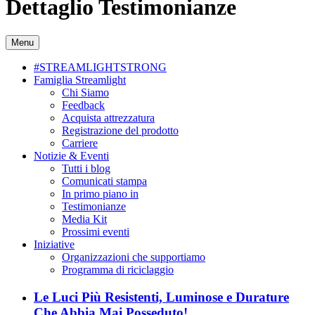
Dettaglio Testimonianze
Menu
#STREAMLIGHTSTRONG
Famiglia Streamlight
Chi Siamo
Feedback
Acquista attrezzatura
Registrazione del prodotto
Carriere
Notizie & Eventi
Tutti i blog
Comunicati stampa
In primo piano in
Testimonianze
Media Kit
Prossimi eventi
Iniziative
Organizzazioni che supportiamo
Programma di riciclaggio
Le Luci Più Resistenti, Luminose e Durature
Che Abbia Mai Posseduto!