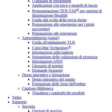
I capisaldi di Streamlight
Applicazioni con torce e modelli di fascio
®
Programmazione TEN-TAP
per opzioni di
illuminazione flessibili
Guida alla scelta della torcia giusta
Preparazione alle emergenze per i primi
soccorritori
Preparazione alle emergenze
Apprendimento (segue)
Guida all'adattamento TLR
®
Color-Rite Technology
Informazioni sulla batteria
Spiegazione delle valutazioni di sicurezza
Informazioni ANSI
Glossario di termini
Domande frequenti
Demo interattive e formazione
Demo interattiva del raggio
Formazione delle forze dell'ordine
Catalogo Biblioteca
Visualizza i cataloghi dei prodotti
Video
Supporto
Servizio
Opzioni di servizio