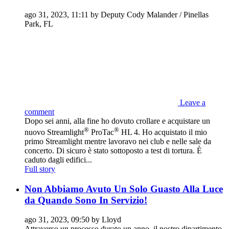
ago 31, 2023, 11:11 by Deputy Cody Malander / Pinellas
Park, FL
Leave a
comment
Dopo sei anni, alla fine ho dovuto crollare e acquistare un
®
®
nuovo Streamlight
ProTac
HL 4. Ho acquistato il mio
primo Streamlight mentre lavoravo nei club e nelle sale da
concerto. Di sicuro è stato sottoposto a test di tortura. È
caduto dagli edifici...
Full story
Non Abbiamo Avuto Un Solo Guasto Alla Luce
da Quando Sono In Servizio!
ago 31, 2023, 09:50 by Lloyd
Attraverso un processo durato un anno, il nostro dipartimento