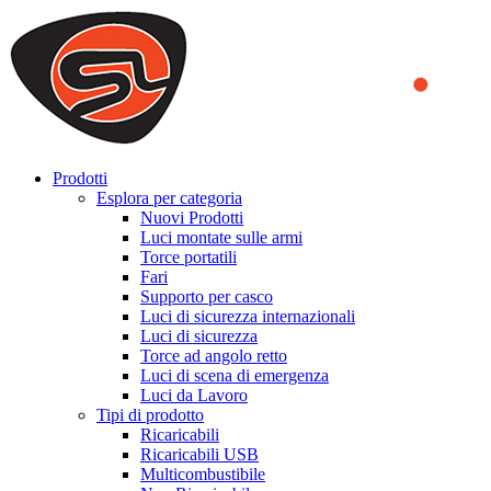
We use cookies to ensure that we provide you the best experience
on our website. By continuing to browse this website, you accept
that cookies are used to help us analyze how the website is used and
to offer you a better experience. To learn more or to find out how
you can disable cookies, you can access our
Privacy Policy
.
ACCEPT AND CLOSE
Prodotti
Esplora per categoria
Nuovi Prodotti
Luci montate sulle armi
Torce portatili
Fari
Supporto per casco
Luci di sicurezza internazionali
Luci di sicurezza
Torce ad angolo retto
Luci di scena di emergenza
Luci da Lavoro
Tipi di prodotto
Ricaricabili
Ricaricabili USB
Multicombustibile