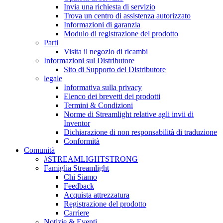
Invia una richiesta di servizio
Trova un centro di assistenza autorizzato
Informazioni di garanzia
Modulo di registrazione del prodotto
Parti
Visita il negozio di ricambi
Informazioni sul Distributore
Sito di Supporto del Distributore
legale
Informativa sulla privacy
Elenco dei brevetti dei prodotti
Termini & Condizioni
Norme di Streamlight relative agli invii di
Inventor
Dichiarazione di non responsabilità di traduzione
Conformità
Comunità
#STREAMLIGHTSTRONG
Famiglia Streamlight
Chi Siamo
Feedback
Acquista attrezzatura
Registrazione del prodotto
Carriere
Notizie & Eventi