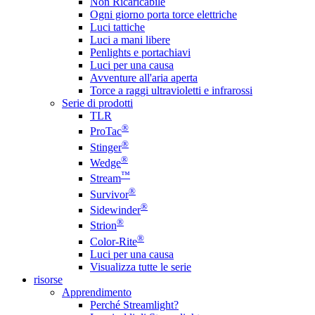
Non Ricaricabile
Ogni giorno porta torce elettriche
Luci tattiche
Luci a mani libere
Penlights e portachiavi
Luci per una causa
Avventure all'aria aperta
Torce a raggi ultravioletti e infrarossi
Serie di prodotti
TLR
®
ProTac
®
Stinger
®
Wedge
™
Stream
®
Survivor
®
Sidewinder
®
Strion
®
Color-Rite
Luci per una causa
Visualizza tutte le serie
risorse
Apprendimento
Perché Streamlight?