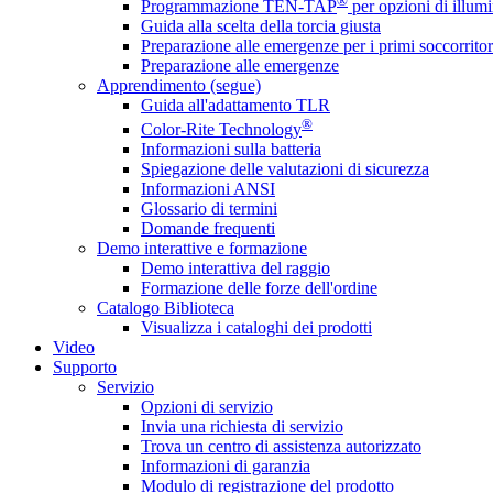
®
Programmazione TEN-TAP
per opzioni di illumi
Guida alla scelta della torcia giusta
Preparazione alle emergenze per i primi soccorritor
Preparazione alle emergenze
Apprendimento (segue)
Guida all'adattamento TLR
®
Color-Rite Technology
Informazioni sulla batteria
Spiegazione delle valutazioni di sicurezza
Informazioni ANSI
Glossario di termini
Domande frequenti
Demo interattive e formazione
Demo interattiva del raggio
Formazione delle forze dell'ordine
Catalogo Biblioteca
Visualizza i cataloghi dei prodotti
Video
Supporto
Servizio
Opzioni di servizio
Invia una richiesta di servizio
Trova un centro di assistenza autorizzato
Informazioni di garanzia
Modulo di registrazione del prodotto