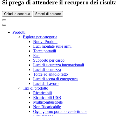
Si prega di attendere il recupero dei risultat
Chiudi e continua
Smetti di cercare
Prodotti
Esplora per categoria
Nuovi Prodotti
Luci montate sulle armi
Torce portatili
Fari
Supporto per casco
Luci di sicurezza internazionali
Luci di sicurezza
Torce ad angolo retto
Luci di scena di emergenza
Luci da Lavoro
Tipi di prodotto
Ricaricabili
Ricaricabili USB
Multicombustibile
Non Ricaricabile
Ogni giorno porta torce elettriche