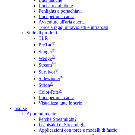
Luci tattiche
Luci a mani libere
Penlights e portachiavi
Luci per una causa
Avventure all'aria aperta
Torce a raggi ultravioletti e infrarossi
Serie di prodotti
TLR
®
ProTac
®
Stinger
®
Wedge
™
Stream
®
Survivor
®
Sidewinder
®
Strion
®
Color-Rite
Luci per una causa
Visualizza tutte le serie
risorse
Apprendimento
Perché Streamlight?
I capisaldi di Streamlight
Applicazioni con torce e modelli di fascio