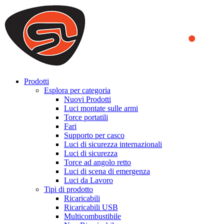
We use cookies to ensure that we provide you the best experience on o
you a better experience. To learn more or to find out how you can di
ACCEPT AND CLOSE
Prodotti
Esplora per categoria
Nuovi Prodotti
Luci montate sulle armi
Torce portatili
Fari
Supporto per casco
Luci di sicurezza internazionali
Luci di sicurezza
Torce ad angolo retto
Luci di scena di emergenza
Luci da Lavoro
Tipi di prodotto
Ricaricabili
Ricaricabili USB
Multicombustibile