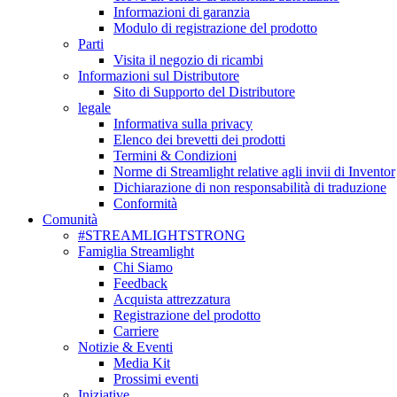
Informazioni di garanzia
Modulo di registrazione del prodotto
Parti
Visita il negozio di ricambi
Informazioni sul Distributore
Sito di Supporto del Distributore
legale
Informativa sulla privacy
Elenco dei brevetti dei prodotti
Termini & Condizioni
Norme di Streamlight relative agli invii di Inventor
Dichiarazione di non responsabilità di traduzione
Conformità
Comunità
#STREAMLIGHTSTRONG
Famiglia Streamlight
Chi Siamo
Feedback
Acquista attrezzatura
Registrazione del prodotto
Carriere
Notizie & Eventi
Media Kit
Prossimi eventi
Iniziative