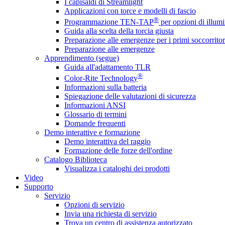
I capisaldi di Streamlight
Applicazioni con torce e modelli di fascio
®
Programmazione TEN-TAP
per opzioni di illumi
Guida alla scelta della torcia giusta
Preparazione alle emergenze per i primi soccorritor
Preparazione alle emergenze
Apprendimento (segue)
Guida all'adattamento TLR
®
Color-Rite Technology
Informazioni sulla batteria
Spiegazione delle valutazioni di sicurezza
Informazioni ANSI
Glossario di termini
Domande frequenti
Demo interattive e formazione
Demo interattiva del raggio
Formazione delle forze dell'ordine
Catalogo Biblioteca
Visualizza i cataloghi dei prodotti
Video
Supporto
Servizio
Opzioni di servizio
Invia una richiesta di servizio
Trova un centro di assistenza autorizzato