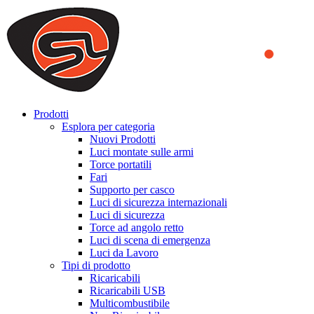
We use cookies to ensure that we provide you the best experience on o
you a better experience. To learn more or to find out how you can di
ACCEPT AND CLOSE
Prodotti
Esplora per categoria
Nuovi Prodotti
Luci montate sulle armi
Torce portatili
Fari
Supporto per casco
Luci di sicurezza internazionali
Luci di sicurezza
Torce ad angolo retto
Luci di scena di emergenza
Luci da Lavoro
Tipi di prodotto
Ricaricabili
Ricaricabili USB
Multicombustibile