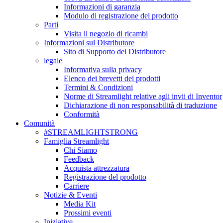
Informazioni di garanzia
Modulo di registrazione del prodotto
Parti
Visita il negozio di ricambi
Informazioni sul Distributore
Sito di Supporto del Distributore
legale
Informativa sulla privacy
Elenco dei brevetti dei prodotti
Termini & Condizioni
Norme di Streamlight relative agli invii di Inventor
Dichiarazione di non responsabilità di traduzione
Conformità
Comunità
#STREAMLIGHTSTRONG
Famiglia Streamlight
Chi Siamo
Feedback
Acquista attrezzatura
Registrazione del prodotto
Carriere
Notizie & Eventi
Media Kit
Prossimi eventi
Iniziative