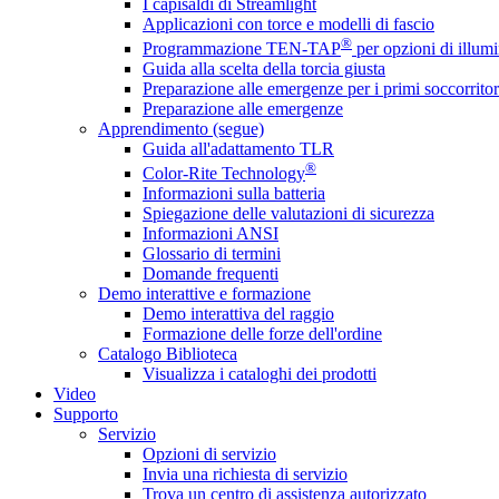
I capisaldi di Streamlight
Applicazioni con torce e modelli di fascio
®
Programmazione TEN-TAP
per opzioni di illumi
Guida alla scelta della torcia giusta
Preparazione alle emergenze per i primi soccorritor
Preparazione alle emergenze
Apprendimento (segue)
Guida all'adattamento TLR
®
Color-Rite Technology
Informazioni sulla batteria
Spiegazione delle valutazioni di sicurezza
Informazioni ANSI
Glossario di termini
Domande frequenti
Demo interattive e formazione
Demo interattiva del raggio
Formazione delle forze dell'ordine
Catalogo Biblioteca
Visualizza i cataloghi dei prodotti
Video
Supporto
Servizio
Opzioni di servizio
Invia una richiesta di servizio
Trova un centro di assistenza autorizzato