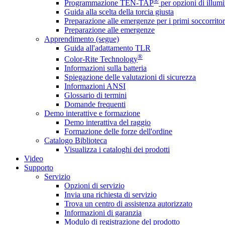
®
Programmazione TEN-TAP
per opzioni di illumi
Guida alla scelta della torcia giusta
Preparazione alle emergenze per i primi soccorritor
Preparazione alle emergenze
Apprendimento (segue)
Guida all'adattamento TLR
®
Color-Rite Technology
Informazioni sulla batteria
Spiegazione delle valutazioni di sicurezza
Informazioni ANSI
Glossario di termini
Domande frequenti
Demo interattive e formazione
Demo interattiva del raggio
Formazione delle forze dell'ordine
Catalogo Biblioteca
Visualizza i cataloghi dei prodotti
Video
Supporto
Servizio
Opzioni di servizio
Invia una richiesta di servizio
Trova un centro di assistenza autorizzato
Informazioni di garanzia
Modulo di registrazione del prodotto