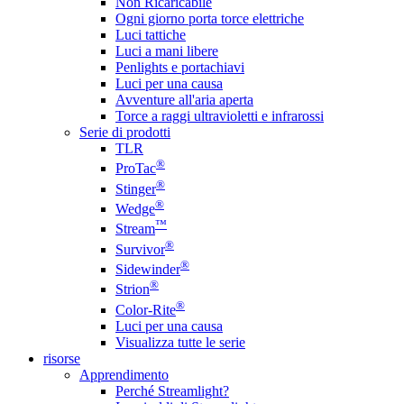
Non Ricaricabile
Ogni giorno porta torce elettriche
Luci tattiche
Luci a mani libere
Penlights e portachiavi
Luci per una causa
Avventure all'aria aperta
Torce a raggi ultravioletti e infrarossi
Serie di prodotti
TLR
®
ProTac
®
Stinger
®
Wedge
™
Stream
®
Survivor
®
Sidewinder
®
Strion
®
Color-Rite
Luci per una causa
Visualizza tutte le serie
risorse
Apprendimento
Perché Streamlight?