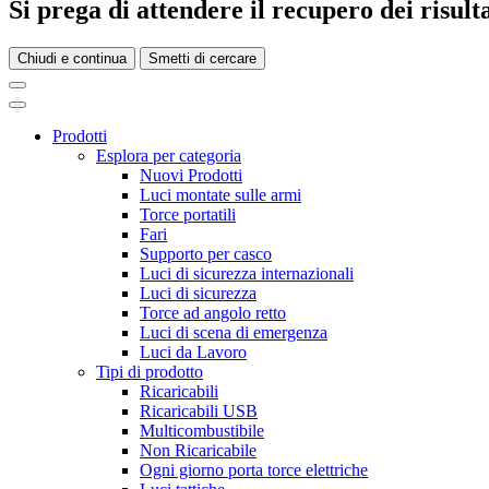
Si prega di attendere il recupero dei risultat
Chiudi e continua
Smetti di cercare
Prodotti
Esplora per categoria
Nuovi Prodotti
Luci montate sulle armi
Torce portatili
Fari
Supporto per casco
Luci di sicurezza internazionali
Luci di sicurezza
Torce ad angolo retto
Luci di scena di emergenza
Luci da Lavoro
Tipi di prodotto
Ricaricabili
Ricaricabili USB
Multicombustibile
Non Ricaricabile
Ogni giorno porta torce elettriche