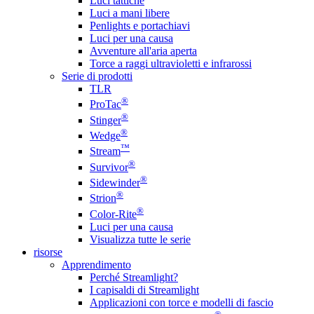
Luci tattiche
Luci a mani libere
Penlights e portachiavi
Luci per una causa
Avventure all'aria aperta
Torce a raggi ultravioletti e infrarossi
Serie di prodotti
TLR
®
ProTac
®
Stinger
®
Wedge
™
Stream
®
Survivor
®
Sidewinder
®
Strion
®
Color-Rite
Luci per una causa
Visualizza tutte le serie
risorse
Apprendimento
Perché Streamlight?
I capisaldi di Streamlight
Applicazioni con torce e modelli di fascio