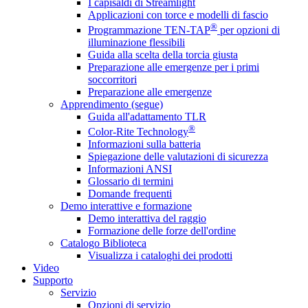
I capisaldi di Streamlight
Applicazioni con torce e modelli di fascio
®
Programmazione TEN-TAP
per opzioni di
illuminazione flessibili
Guida alla scelta della torcia giusta
Preparazione alle emergenze per i primi
soccorritori
Preparazione alle emergenze
Apprendimento (segue)
Guida all'adattamento TLR
®
Color-Rite Technology
Informazioni sulla batteria
Spiegazione delle valutazioni di sicurezza
Informazioni ANSI
Glossario di termini
Domande frequenti
Demo interattive e formazione
Demo interattiva del raggio
Formazione delle forze dell'ordine
Catalogo Biblioteca
Visualizza i cataloghi dei prodotti
Video
Supporto
Servizio
Opzioni di servizio