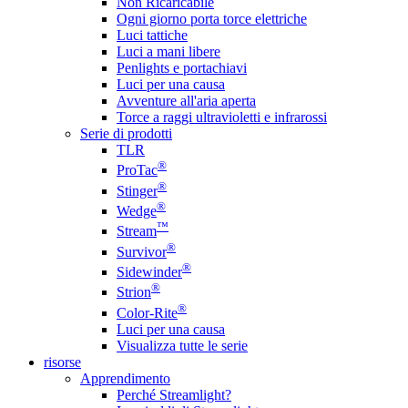
Non Ricaricabile
Ogni giorno porta torce elettriche
Luci tattiche
Luci a mani libere
Penlights e portachiavi
Luci per una causa
Avventure all'aria aperta
Torce a raggi ultravioletti e infrarossi
Serie di prodotti
TLR
®
ProTac
®
Stinger
®
Wedge
™
Stream
®
Survivor
®
Sidewinder
®
Strion
®
Color-Rite
Luci per una causa
Visualizza tutte le serie
risorse
Apprendimento
Perché Streamlight?