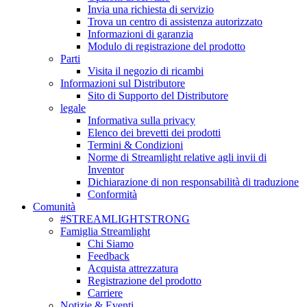
Invia una richiesta di servizio
Trova un centro di assistenza autorizzato
Informazioni di garanzia
Modulo di registrazione del prodotto
Parti
Visita il negozio di ricambi
Informazioni sul Distributore
Sito di Supporto del Distributore
legale
Informativa sulla privacy
Elenco dei brevetti dei prodotti
Termini & Condizioni
Norme di Streamlight relative agli invii di
Inventor
Dichiarazione di non responsabilità di traduzione
Conformità
Comunità
#STREAMLIGHTSTRONG
Famiglia Streamlight
Chi Siamo
Feedback
Acquista attrezzatura
Registrazione del prodotto
Carriere
Notizie & Eventi