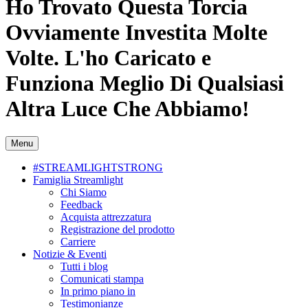
Ho Trovato Questa Torcia
Ovviamente Investita Molte
Volte. L'ho Caricato e
Funziona Meglio Di Qualsiasi
Altra Luce Che Abbiamo!
Menu
#STREAMLIGHTSTRONG
Famiglia Streamlight
Chi Siamo
Feedback
Acquista attrezzatura
Registrazione del prodotto
Carriere
Notizie & Eventi
Tutti i blog
Comunicati stampa
In primo piano in
Testimonianze