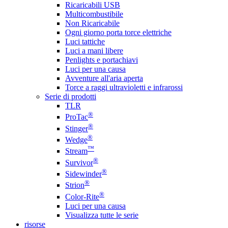
Ricaricabili USB
Multicombustibile
Non Ricaricabile
Ogni giorno porta torce elettriche
Luci tattiche
Luci a mani libere
Penlights e portachiavi
Luci per una causa
Avventure all'aria aperta
Torce a raggi ultravioletti e infrarossi
Serie di prodotti
TLR
®
ProTac
®
Stinger
®
Wedge
™
Stream
®
Survivor
®
Sidewinder
®
Strion
®
Color-Rite
Luci per una causa
Visualizza tutte le serie
risorse