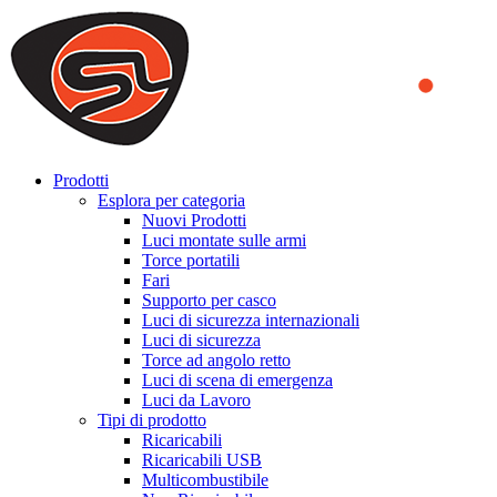
We use cookies to ensure that we provide you the best experience
on our website. By continuing to browse this website, you accept
that cookies are used to help us analyze how the website is used and
to offer you a better experience. To learn more or to find out how
you can disable cookies, you can access our
Privacy Policy
.
ACCEPT AND CLOSE
Prodotti
Esplora per categoria
Nuovi Prodotti
Luci montate sulle armi
Torce portatili
Fari
Supporto per casco
Luci di sicurezza internazionali
Luci di sicurezza
Torce ad angolo retto
Luci di scena di emergenza
Luci da Lavoro
Tipi di prodotto
Ricaricabili
Ricaricabili USB
Multicombustibile