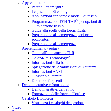
Apprendimento
Perché Streamlight?
I capisaldi di Streamlight
Applicazioni con torce e modelli di fascio
®
Programmazione TEN-TAP
per opzioni di
illuminazione flessibili
Guida alla scelta della torcia giusta
Preparazione alle emergenze per i primi
soccorritori
Preparazione alle emergenze
Apprendimento (segue)
Guida all'adattamento TLR
®
Color-Rite Technology
Informazioni sulla batteria
Spiegazione delle valutazioni di sicurezza
Informazioni ANSI
Glossario di termini
Domande frequenti
Demo interattive e formazione
Demo interattiva del raggio
Formazione delle forze dell'ordine
Catalogo Biblioteca
Visualizza i cataloghi dei prodotti
Video