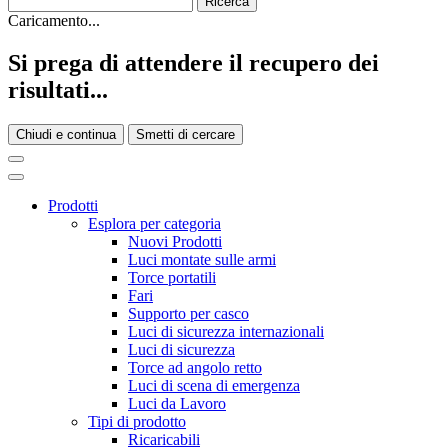
Caricamento...
Si prega di attendere il recupero dei
risultati...
Chiudi e continua
Smetti di cercare
Prodotti
Esplora per categoria
Nuovi Prodotti
Luci montate sulle armi
Torce portatili
Fari
Supporto per casco
Luci di sicurezza internazionali
Luci di sicurezza
Torce ad angolo retto
Luci di scena di emergenza
Luci da Lavoro
Tipi di prodotto
Ricaricabili