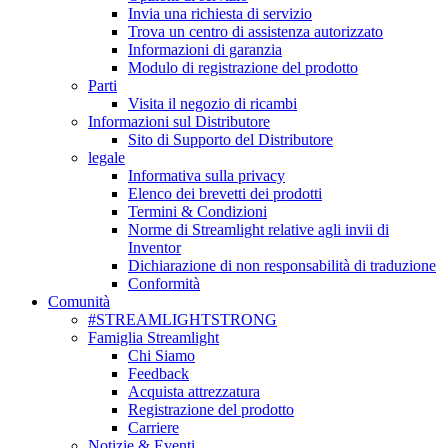
Invia una richiesta di servizio
Trova un centro di assistenza autorizzato
Informazioni di garanzia
Modulo di registrazione del prodotto
Parti
Visita il negozio di ricambi
Informazioni sul Distributore
Sito di Supporto del Distributore
legale
Informativa sulla privacy
Elenco dei brevetti dei prodotti
Termini & Condizioni
Norme di Streamlight relative agli invii di
Inventor
Dichiarazione di non responsabilità di traduzione
Conformità
Comunità
#STREAMLIGHTSTRONG
Famiglia Streamlight
Chi Siamo
Feedback
Acquista attrezzatura
Registrazione del prodotto
Carriere
Notizie & Eventi