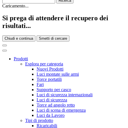
Caricamento...
Si prega di attendere il recupero dei
risultati...
Chiudi e continua
Smetti di cercare
Prodotti
Esplora per categoria
Nuovi Prodotti
Luci montate sulle armi
Torce portatili
Fari
Supporto per casco
Luci di sicurezza internazionali
Luci di sicurezza
Torce ad angolo retto
Luci di scena di emergenza
Luci da Lavoro
Tipi di prodotto
Ricaricabili