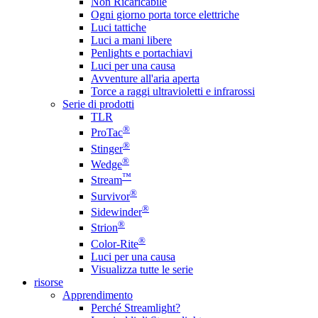
Non Ricaricabile
Ogni giorno porta torce elettriche
Luci tattiche
Luci a mani libere
Penlights e portachiavi
Luci per una causa
Avventure all'aria aperta
Torce a raggi ultravioletti e infrarossi
Serie di prodotti
TLR
®
ProTac
®
Stinger
®
Wedge
™
Stream
®
Survivor
®
Sidewinder
®
Strion
®
Color-Rite
Luci per una causa
Visualizza tutte le serie
risorse
Apprendimento
Perché Streamlight?