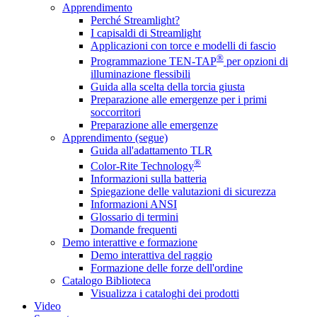
Apprendimento
Perché Streamlight?
I capisaldi di Streamlight
Applicazioni con torce e modelli di fascio
®
Programmazione TEN-TAP
per opzioni di
illuminazione flessibili
Guida alla scelta della torcia giusta
Preparazione alle emergenze per i primi
soccorritori
Preparazione alle emergenze
Apprendimento (segue)
Guida all'adattamento TLR
®
Color-Rite Technology
Informazioni sulla batteria
Spiegazione delle valutazioni di sicurezza
Informazioni ANSI
Glossario di termini
Domande frequenti
Demo interattive e formazione
Demo interattiva del raggio
Formazione delle forze dell'ordine
Catalogo Biblioteca
Visualizza i cataloghi dei prodotti
Video