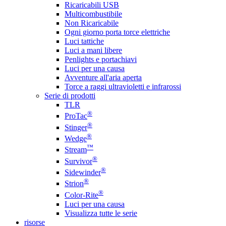
Ricaricabili USB
Multicombustibile
Non Ricaricabile
Ogni giorno porta torce elettriche
Luci tattiche
Luci a mani libere
Penlights e portachiavi
Luci per una causa
Avventure all'aria aperta
Torce a raggi ultravioletti e infrarossi
Serie di prodotti
TLR
®
ProTac
®
Stinger
®
Wedge
™
Stream
®
Survivor
®
Sidewinder
®
Strion
®
Color-Rite
Luci per una causa
Visualizza tutte le serie
risorse