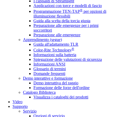
I capisaldi di Streamlight
Applicazioni con torce e modelli di fascio
®
Programmazione TEN-TAP
per opzioni di
illuminazione flessibili
Guida alla scelta della torcia giusta
Preparazione alle emergenze per i primi
soccorritori
Preparazione alle emergenze
Apprendimento (segue)
Guida all'adattamento TLR
®
Color-Rite Technology
Informazioni sulla batteria
Spiegazione delle valutazioni di sicurezza
Informazioni ANSI
Glossario di termini
Domande frequenti
Demo interattive e formazione
Demo interattiva del raggio
Formazione delle forze dell'ordine
Catalogo Biblioteca
Visualizza i cataloghi dei prodotti
Video
Supporto
Servizio
Opzioni di servizio