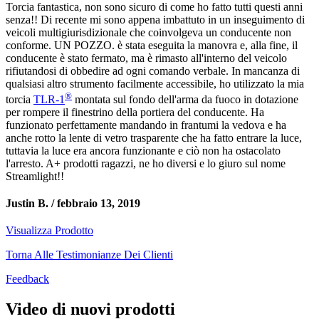
Torcia fantastica, non sono sicuro di come ho fatto tutti questi anni
senza!! Di recente mi sono appena imbattuto in un inseguimento di
veicoli multigiurisdizionale che coinvolgeva un conducente non
conforme. UN POZZO. è stata eseguita la manovra e, alla fine, il
conducente è stato fermato, ma è rimasto all'interno del veicolo
rifiutandosi di obbedire ad ogni comando verbale. In mancanza di
qualsiasi altro strumento facilmente accessibile, ho utilizzato la mia
®
torcia
TLR-1
montata sul fondo dell'arma da fuoco in dotazione
per rompere il finestrino della portiera del conducente. Ha
funzionato perfettamente mandando in frantumi la vedova e ha
anche rotto la lente di vetro trasparente che ha fatto entrare la luce,
tuttavia la luce era ancora funzionante e ciò non ha ostacolato
l'arresto. A+ prodotti ragazzi, ne ho diversi e lo giuro sul nome
Streamlight!!
Justin B. /
febbraio 13, 2019
Visualizza Prodotto
Torna Alle Testimonianze Dei Clienti
Feedback
Video di nuovi prodotti