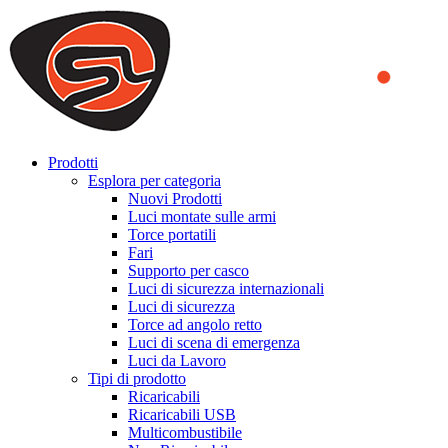
We use cookies to ensure that we provide you the best experience
on our website. By continuing to browse this website, you accept
that cookies are used to help us analyze how the website is used and
to offer you a better experience. To learn more or to find out how
you can disable cookies, you can access our
Privacy Policy
.
ACCEPT AND CLOSE
Prodotti
Esplora per categoria
Nuovi Prodotti
Luci montate sulle armi
Torce portatili
Fari
Supporto per casco
Luci di sicurezza internazionali
Luci di sicurezza
Torce ad angolo retto
Luci di scena di emergenza
Luci da Lavoro
Tipi di prodotto
Ricaricabili
Ricaricabili USB
Multicombustibile