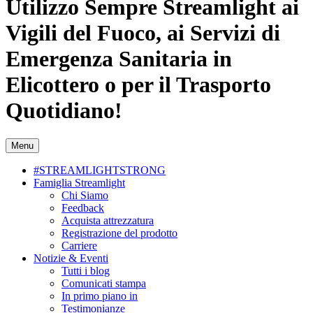
Utilizzo Sempre Streamlight ai
Vigili del Fuoco, ai Servizi di
Emergenza Sanitaria in
Elicottero o per il Trasporto
Quotidiano!
Menu
#STREAMLIGHTSTRONG
Famiglia Streamlight
Chi Siamo
Feedback
Acquista attrezzatura
Registrazione del prodotto
Carriere
Notizie & Eventi
Tutti i blog
Comunicati stampa
In primo piano in
Testimonianze