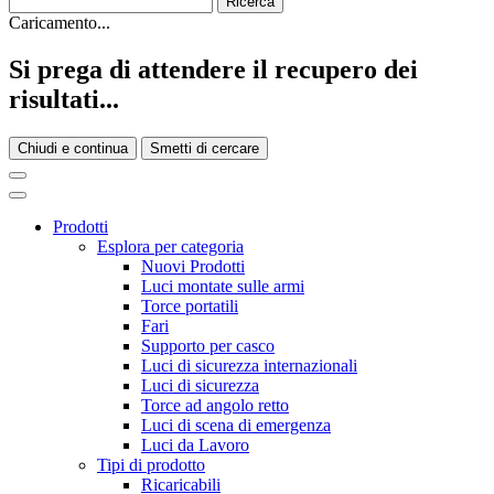
Caricamento...
Si prega di attendere il recupero dei
risultati...
Chiudi e continua
Smetti di cercare
Prodotti
Esplora per categoria
Nuovi Prodotti
Luci montate sulle armi
Torce portatili
Fari
Supporto per casco
Luci di sicurezza internazionali
Luci di sicurezza
Torce ad angolo retto
Luci di scena di emergenza
Luci da Lavoro
Tipi di prodotto
Ricaricabili