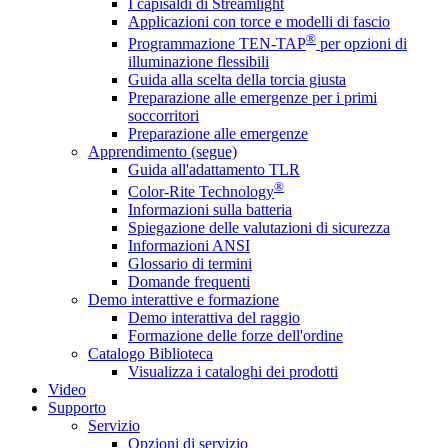
I capisaldi di Streamlight
Applicazioni con torce e modelli di fascio
®
Programmazione TEN-TAP
per opzioni di
illuminazione flessibili
Guida alla scelta della torcia giusta
Preparazione alle emergenze per i primi
soccorritori
Preparazione alle emergenze
Apprendimento (segue)
Guida all'adattamento TLR
®
Color-Rite Technology
Informazioni sulla batteria
Spiegazione delle valutazioni di sicurezza
Informazioni ANSI
Glossario di termini
Domande frequenti
Demo interattive e formazione
Demo interattiva del raggio
Formazione delle forze dell'ordine
Catalogo Biblioteca
Visualizza i cataloghi dei prodotti
Video
Supporto
Servizio
Opzioni di servizio