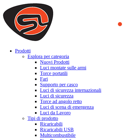
We use cookies to ensure that we provide you the best experience
on our website. By continuing to browse this website, you accept
that cookies are used to help us analyze how the website is used and
to offer you a better experience. To learn more or to find out how
you can disable cookies, you can access our
Privacy Policy
.
ACCEPT AND CLOSE
Prodotti
Esplora per categoria
Nuovi Prodotti
Luci montate sulle armi
Torce portatili
Fari
Supporto per casco
Luci di sicurezza internazionali
Luci di sicurezza
Torce ad angolo retto
Luci di scena di emergenza
Luci da Lavoro
Tipi di prodotto
Ricaricabili
Ricaricabili USB
Multicombustibile