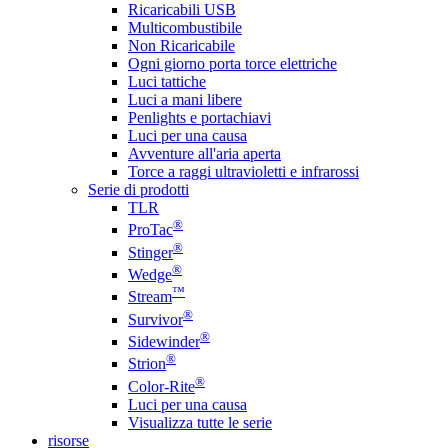
Ricaricabili USB
Multicombustibile
Non Ricaricabile
Ogni giorno porta torce elettriche
Luci tattiche
Luci a mani libere
Penlights e portachiavi
Luci per una causa
Avventure all'aria aperta
Torce a raggi ultravioletti e infrarossi
Serie di prodotti
TLR
®
ProTac
®
Stinger
®
Wedge
™
Stream
®
Survivor
®
Sidewinder
®
Strion
®
Color-Rite
Luci per una causa
Visualizza tutte le serie
risorse