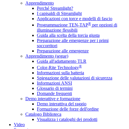
Apprendimento
Perché Streamlight?
I capisaldi di Streamlight
Applicazioni con torce e modelli di fascio
®
Programmazione TEN-TAP
per opzioni di
illuminazione flessibili
Guida alla scelta della torcia giusta
Preparazione alle emergenze per i primi
soccorritori
Preparazione alle emergenze
Apprendimento (segue)
Guida all'adattamento TLR
®
Color-Rite Technology
Informazioni sulla batteria
Spiegazione delle valutazioni di sicurezza
Informazioni ANSI
Glossario di termini
Domande frequenti
Demo interattive e formazione
Demo interattiva del raggio
Formazione delle forze dell'ordine
Catalogo Biblioteca
Visualizza i cataloghi dei prodotti
Video