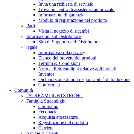
Invia una richiesta di servizio
Trova un centro di assistenza autorizzato
Informazioni di garanzia
Modulo di registrazione del prodotto
Parti
Visita il negozio di ricambi
Informazioni sul Distributore
Sito di Supporto del Distributore
legale
Informativa sulla privacy
Elenco dei brevetti dei prodotti
Termini & Condizioni
Norme di Streamlight relative agli invii di
Inventor
Dichiarazione di non responsabilità di traduzione
Conformità
Comunità
#STREAMLIGHTSTRONG
Famiglia Streamlight
Chi Siamo
Feedback
Acquista attrezzatura
Registrazione del prodotto
Carriere
Notizie & Eventi