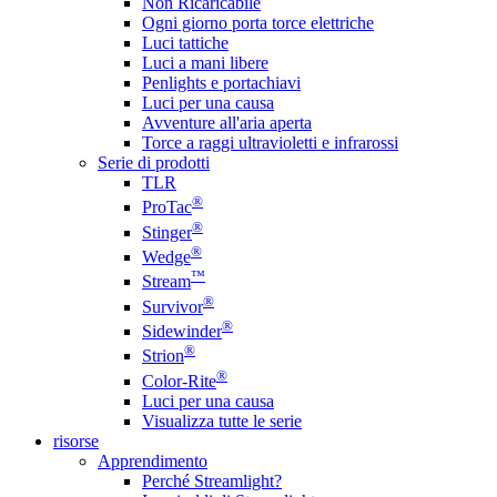
Non Ricaricabile
Ogni giorno porta torce elettriche
Luci tattiche
Luci a mani libere
Penlights e portachiavi
Luci per una causa
Avventure all'aria aperta
Torce a raggi ultravioletti e infrarossi
Serie di prodotti
TLR
®
ProTac
®
Stinger
®
Wedge
™
Stream
®
Survivor
®
Sidewinder
®
Strion
®
Color-Rite
Luci per una causa
Visualizza tutte le serie
risorse
Apprendimento
Perché Streamlight?