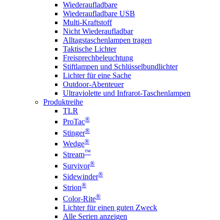
Wiederaufladbare
Wiederaufladbare USB
Multi-Kraftstoff
Nicht Wiederaufladbar
Alltagstaschenlampen tragen
Taktische Lichter
Freisprechbeleuchtung
Stiftlampen und Schlüsselbundlichter
Lichter für eine Sache
Outdoor-Abenteuer
Ultraviolette und Infrarot-Taschenlampen
Produktreihe
TLR
®
ProTac
®
Stinger
®
Wedge
™
Stream
®
Survivor
®
Sidewinder
®
Strion
®
Color-Rite
Lichter für einen guten Zweck
Alle Serien anzeigen