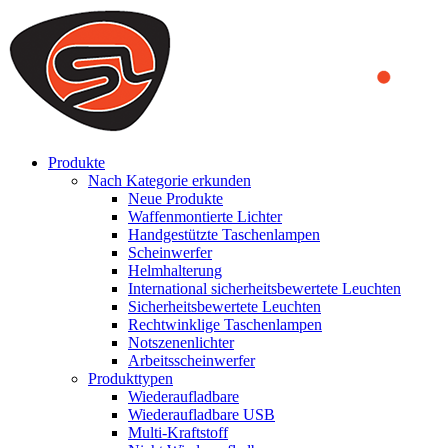
We use cookies to ensure that we provide you the best experience
on our website. By continuing to browse this website, you accept
that cookies are used to help us analyze how the website is used and
to offer you a better experience. To learn more or to find out how
you can disable cookies, you can access our
Privacy Policy
.
ACCEPT AND CLOSE
Produkte
Nach Kategorie erkunden
Neue Produkte
Waffenmontierte Lichter
Handgestützte Taschenlampen
Scheinwerfer
Helmhalterung
International sicherheitsbewertete Leuchten
Sicherheitsbewertete Leuchten
Rechtwinklige Taschenlampen
Notszenenlichter
Arbeitsscheinwerfer
Produkttypen
Wiederaufladbare
Wiederaufladbare USB
Multi-Kraftstoff