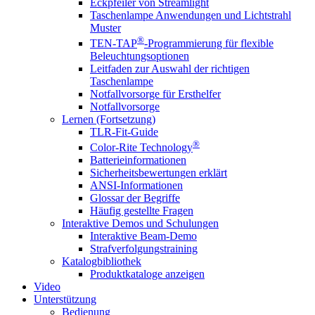
Eckpfeiler von Streamlight
Taschenlampe Anwendungen und Lichtstrahl
Muster
®
TEN-TAP
-Programmierung für flexible
Beleuchtungsoptionen
Leitfaden zur Auswahl der richtigen
Taschenlampe
Notfallvorsorge für Ersthelfer
Notfallvorsorge
Lernen (Fortsetzung)
TLR-Fit-Guide
®
Color-Rite Technology
Batterieinformationen
Sicherheitsbewertungen erklärt
ANSI-Informationen
Glossar der Begriffe
Häufig gestellte Fragen
Interaktive Demos und Schulungen
Interaktive Beam-Demo
Strafverfolgungstraining
Katalogbibliothek
Produktkataloge anzeigen
Video
Unterstützung
Bedienung