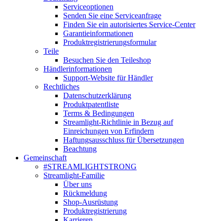
Serviceoptionen
Senden Sie eine Serviceanfrage
Finden Sie ein autorisiertes Service-Center
Garantieinformationen
Produktregistrierungsformular
Teile
Besuchen Sie den Teileshop
Händlerinformationen
Support-Website für Händler
Rechtliches
Datenschutzerklärung
Produktpatentliste
Terms & Bedingungen
Streamlight-Richtlinie in Bezug auf
Einreichungen von Erfindern
Haftungsausschluss für Übersetzungen
Beachtung
Gemeinschaft
#STREAMLIGHTSTRONG
Streamlight-Familie
Über uns
Rückmeldung
Shop-Ausrüstung
Produktregistrierung
Karrieren