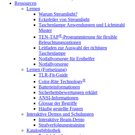
Ressourcen
Lernen
Warum Streamlight?
Eckpfeiler von Streamlight
Taschenlampe Anwendungen und Lichtstrahl
Muster
®
TEN-TAP
-Programmierung für flexible
Beleuchtungsoptionen
Leitfaden zur Auswahl der richtigen
Taschenlampe
Notfallvorsorge für Ersthelfer
Notfallvorsorge
Lernen (Fortsetzung)
TLR-Fit-Guide
®
Color-Rite Technology
Batterieinformationen
Sicherheitsbewertungen erklärt
ANSI-Informationen
Glossar der Begriffe
Häufig gestellte Fragen
Interaktive Demos und Schulungen
Interaktive Beam-Demo
Strafverfolgungstraining
Katalogbibliothek