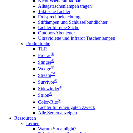
Nicht Wiederaufladbar
Alltagstaschenlampen tragen
Taktische Lichter
Freisprechbeleuchtung
Stiftlampen und Schlüsselbundlichter
Lichter für eine Sache
Outdoor-Abenteuer
Ultraviolette und Infrarot-Taschenlampen
Produktreihe
TLR
®
ProTac
®
Stinger
®
Wedge
™
Stream
®
Survivor
®
Sidewinder
®
Strion
®
Color-Rite
Lichter für einen guten Zweck
Alle Serien anzeigen
Ressourcen
Lernen
Warum Streamlight?