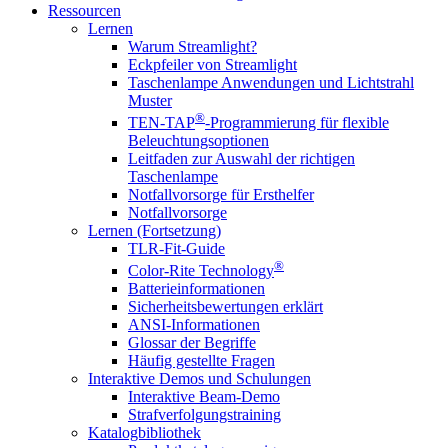
Ressourcen
Lernen
Warum Streamlight?
Eckpfeiler von Streamlight
Taschenlampe Anwendungen und Lichtstrahl
Muster
®
TEN-TAP
-Programmierung für flexible
Beleuchtungsoptionen
Leitfaden zur Auswahl der richtigen
Taschenlampe
Notfallvorsorge für Ersthelfer
Notfallvorsorge
Lernen (Fortsetzung)
TLR-Fit-Guide
®
Color-Rite Technology
Batterieinformationen
Sicherheitsbewertungen erklärt
ANSI-Informationen
Glossar der Begriffe
Häufig gestellte Fragen
Interaktive Demos und Schulungen
Interaktive Beam-Demo
Strafverfolgungstraining
Katalogbibliothek