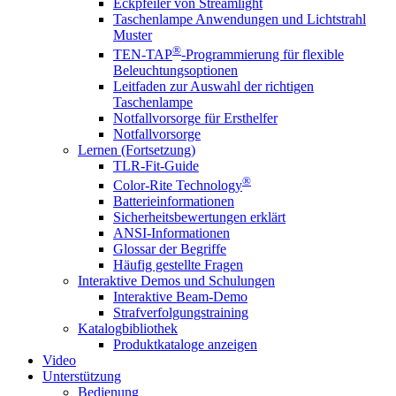
Eckpfeiler von Streamlight
Taschenlampe Anwendungen und Lichtstrahl
Muster
®
TEN-TAP
-Programmierung für flexible
Beleuchtungsoptionen
Leitfaden zur Auswahl der richtigen
Taschenlampe
Notfallvorsorge für Ersthelfer
Notfallvorsorge
Lernen (Fortsetzung)
TLR-Fit-Guide
®
Color-Rite Technology
Batterieinformationen
Sicherheitsbewertungen erklärt
ANSI-Informationen
Glossar der Begriffe
Häufig gestellte Fragen
Interaktive Demos und Schulungen
Interaktive Beam-Demo
Strafverfolgungstraining
Katalogbibliothek
Produktkataloge anzeigen
Video
Unterstützung
Bedienung