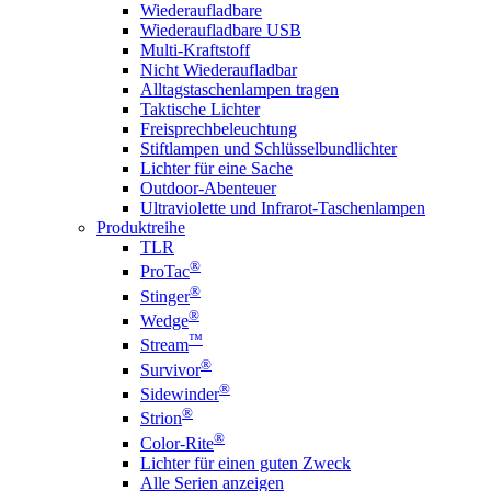
Wiederaufladbare
Wiederaufladbare USB
Multi-Kraftstoff
Nicht Wiederaufladbar
Alltagstaschenlampen tragen
Taktische Lichter
Freisprechbeleuchtung
Stiftlampen und Schlüsselbundlichter
Lichter für eine Sache
Outdoor-Abenteuer
Ultraviolette und Infrarot-Taschenlampen
Produktreihe
TLR
®
ProTac
®
Stinger
®
Wedge
™
Stream
®
Survivor
®
Sidewinder
®
Strion
®
Color-Rite
Lichter für einen guten Zweck
Alle Serien anzeigen