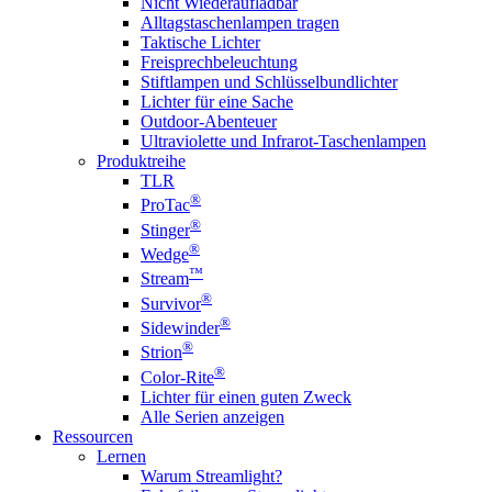
Nicht Wiederaufladbar
Alltagstaschenlampen tragen
Taktische Lichter
Freisprechbeleuchtung
Stiftlampen und Schlüsselbundlichter
Lichter für eine Sache
Outdoor-Abenteuer
Ultraviolette und Infrarot-Taschenlampen
Produktreihe
TLR
®
ProTac
®
Stinger
®
Wedge
™
Stream
®
Survivor
®
Sidewinder
®
Strion
®
Color-Rite
Lichter für einen guten Zweck
Alle Serien anzeigen
Ressourcen
Lernen
Warum Streamlight?