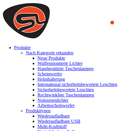
We use cookies to ensure that we provide you the best experience
on our website. By continuing to browse this website, you accept
that cookies are used to help us analyze how the website is used and
to offer you a better experience. To learn more or to find out how
you can disable cookies, you can access our
Privacy Policy
.
ACCEPT AND CLOSE
Produkte
Nach Kategorie erkunden
Neue Produkte
Waffenmontierte Lichter
Handgestützte Taschenlampen
Scheinwerfer
Helmhalterung
International sicherheitsbewertete Leuchten
Sicherheitsbewertete Leuchten
Rechtwinklige Taschenlampen
Notszenenlichter
Arbeitsscheinwerfer
Produkttypen
Wiederaufladbare
Wiederaufladbare USB
Multi-Kraftstoff