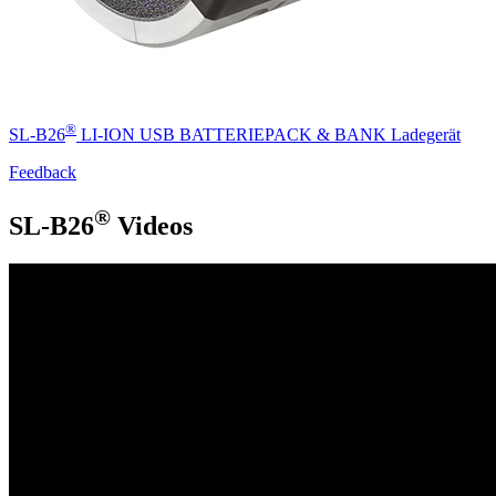
®
SL-B26
LI-ION USB BATTERIEPACK & BANK Ladegerät
Feedback
®
SL-B26
Videos