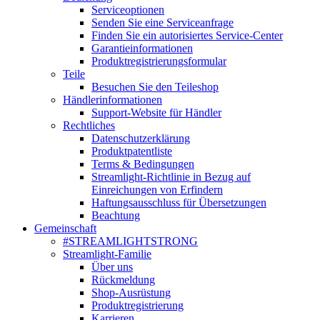
Serviceoptionen
Senden Sie eine Serviceanfrage
Finden Sie ein autorisiertes Service-Center
Garantieinformationen
Produktregistrierungsformular
Teile
Besuchen Sie den Teileshop
Händlerinformationen
Support-Website für Händler
Rechtliches
Datenschutzerklärung
Produktpatentliste
Terms & Bedingungen
Streamlight-Richtlinie in Bezug auf
Einreichungen von Erfindern
Haftungsausschluss für Übersetzungen
Beachtung
Gemeinschaft
#STREAMLIGHTSTRONG
Streamlight-Familie
Über uns
Rückmeldung
Shop-Ausrüstung
Produktregistrierung
Karrieren