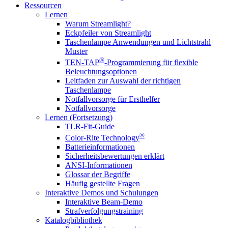
Ressourcen
Lernen
Warum Streamlight?
Eckpfeiler von Streamlight
Taschenlampe Anwendungen und Lichtstrahl
Muster
®
TEN-TAP
-Programmierung für flexible
Beleuchtungsoptionen
Leitfaden zur Auswahl der richtigen
Taschenlampe
Notfallvorsorge für Ersthelfer
Notfallvorsorge
Lernen (Fortsetzung)
TLR-Fit-Guide
®
Color-Rite Technology
Batterieinformationen
Sicherheitsbewertungen erklärt
ANSI-Informationen
Glossar der Begriffe
Häufig gestellte Fragen
Interaktive Demos und Schulungen
Interaktive Beam-Demo
Strafverfolgungstraining
Katalogbibliothek