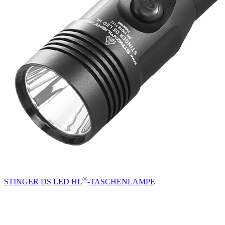
®
STINGER DS LED HL
-TASCHENLAMPE