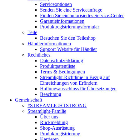
Serviceoptionen
Senden Sie eine Serviceanfrage
Finden Sie ein autorisiertes Service-Center
Garantieinformationen
Produktregistrierungsformular
Teile
Besuchen Sie den Teileshop
Händlerinformationen
Support-Website für Händler
Rechtliches
Datenschutzerklärung
Produktpatentliste
Terms & Bedingungen
Streamlight-Richtlinie in Bezug auf
Einreichungen von Erfindern
Haftungsausschluss für Übersetzungen
Beachtung
Gemeinschaft
#STREAMLIGHTSTRONG
Streamlight-Familie
Über uns
Rückmeldung
Shop-Ausrüstung
Produktregistrierung
Karrieren