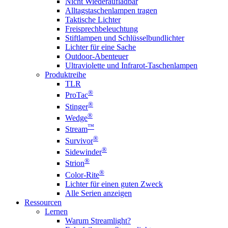
Nicht Wiederaufladbar
Alltagstaschenlampen tragen
Taktische Lichter
Freisprechbeleuchtung
Stiftlampen und Schlüsselbundlichter
Lichter für eine Sache
Outdoor-Abenteuer
Ultraviolette und Infrarot-Taschenlampen
Produktreihe
TLR
®
ProTac
®
Stinger
®
Wedge
™
Stream
®
Survivor
®
Sidewinder
®
Strion
®
Color-Rite
Lichter für einen guten Zweck
Alle Serien anzeigen
Ressourcen
Lernen
Warum Streamlight?