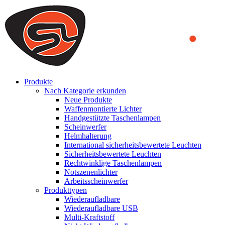
We use cookies to ensure that we provide you the best experience
on our website. By continuing to browse this website, you accept
that cookies are used to help us analyze how the website is used and
to offer you a better experience. To learn more or to find out how
you can disable cookies, you can access our
Privacy Policy
.
ACCEPT AND CLOSE
Produkte
Nach Kategorie erkunden
Neue Produkte
Waffenmontierte Lichter
Handgestützte Taschenlampen
Scheinwerfer
Helmhalterung
International sicherheitsbewertete Leuchten
Sicherheitsbewertete Leuchten
Rechtwinklige Taschenlampen
Notszenenlichter
Arbeitsscheinwerfer
Produkttypen
Wiederaufladbare
Wiederaufladbare USB
Multi-Kraftstoff