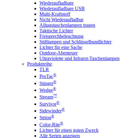
Wiederaufladbare
Wiederaufladbare USB
Multi-Kraftstoff
Nicht Wiederaufladbar
Alltagstaschenlampen tragen
Taktische Lichter
Freisprechbeleuchtung
Stiftlampen und Schlüsselbundlichter
Lichter für eine Sache
Outdoor-Abenteuer
Ultraviolette und Infrarot-Taschenlampen
Produktreihe
TLR
®
ProTac
®
Stinger
®
Wedge
™
Stream
®
Survivor
®
Sidewinder
®
Strion
®
Color-Rite
Lichter für einen guten Zweck
Alle Serien anzeigen