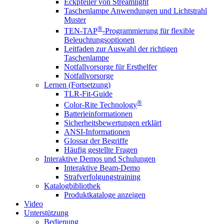
Eckpfeiler von Streamlight
Taschenlampe Anwendungen und Lichtstrahl
Muster
®
TEN-TAP
-Programmierung für flexible
Beleuchtungsoptionen
Leitfaden zur Auswahl der richtigen
Taschenlampe
Notfallvorsorge für Ersthelfer
Notfallvorsorge
Lernen (Fortsetzung)
TLR-Fit-Guide
®
Color-Rite Technology
Batterieinformationen
Sicherheitsbewertungen erklärt
ANSI-Informationen
Glossar der Begriffe
Häufig gestellte Fragen
Interaktive Demos und Schulungen
Interaktive Beam-Demo
Strafverfolgungstraining
Katalogbibliothek
Produktkataloge anzeigen
Video
Unterstützung
Bedienung