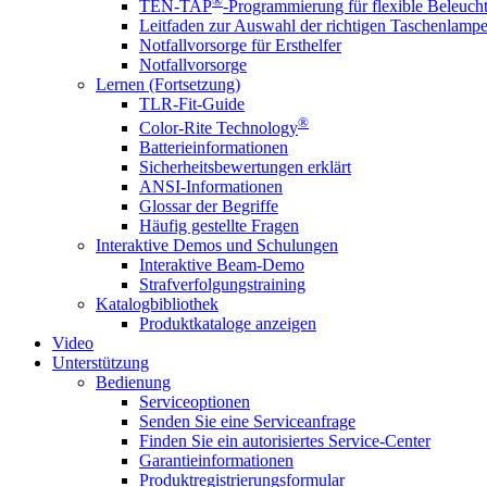
®
TEN-TAP
-Programmierung für flexible Beleuch
Leitfaden zur Auswahl der richtigen Taschenlamp
Notfallvorsorge für Ersthelfer
Notfallvorsorge
Lernen (Fortsetzung)
TLR-Fit-Guide
®
Color-Rite Technology
Batterieinformationen
Sicherheitsbewertungen erklärt
ANSI-Informationen
Glossar der Begriffe
Häufig gestellte Fragen
Interaktive Demos und Schulungen
Interaktive Beam-Demo
Strafverfolgungstraining
Katalogbibliothek
Produktkataloge anzeigen
Video
Unterstützung
Bedienung
Serviceoptionen
Senden Sie eine Serviceanfrage
Finden Sie ein autorisiertes Service-Center
Garantieinformationen
Produktregistrierungsformular