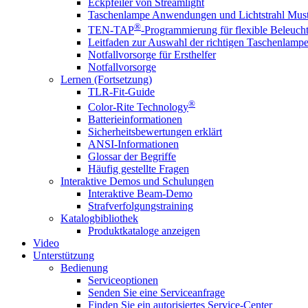
Eckpfeiler von Streamlight
Taschenlampe Anwendungen und Lichtstrahl Must
®
TEN-TAP
-Programmierung für flexible Beleuch
Leitfaden zur Auswahl der richtigen Taschenlamp
Notfallvorsorge für Ersthelfer
Notfallvorsorge
Lernen (Fortsetzung)
TLR-Fit-Guide
®
Color-Rite Technology
Batterieinformationen
Sicherheitsbewertungen erklärt
ANSI-Informationen
Glossar der Begriffe
Häufig gestellte Fragen
Interaktive Demos und Schulungen
Interaktive Beam-Demo
Strafverfolgungstraining
Katalogbibliothek
Produktkataloge anzeigen
Video
Unterstützung
Bedienung
Serviceoptionen
Senden Sie eine Serviceanfrage
Finden Sie ein autorisiertes Service-Center