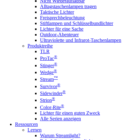
Nicht Wiederaufladbar
Alltagstaschenlampen tragen
Taktische Lichter
Freisprechbeleuchtung
Stiftlampen und Schlüsselbundlichter
Lichter für eine Sache
Outdoor-Abenteuer
Ultraviolette und Infrarot-Taschenlampen
Produktreihe
TLR
®
ProTac
®
Stinger
®
Wedge
™
Stream
®
Survivor
®
Sidewinder
®
Strion
®
Color-Rite
Lichter für einen guten Zweck
Alle Serien anzeigen
Ressourcen
Lernen
Warum Streamlight?