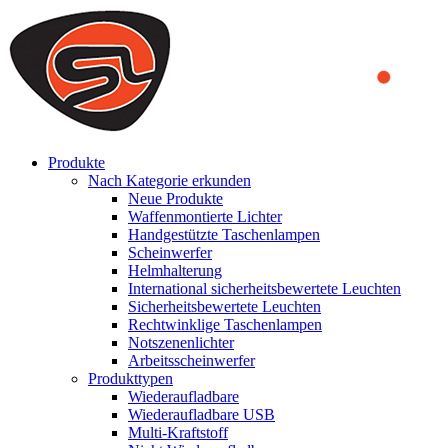
We use cookies to ensure that we provide you the best experience on o
you a better experience. To learn more or to find out how you can di
ACCEPT AND CLOSE
Produkte
Nach Kategorie erkunden
Neue Produkte
Waffenmontierte Lichter
Handgestützte Taschenlampen
Scheinwerfer
Helmhalterung
International sicherheitsbewertete Leuchten
Sicherheitsbewertete Leuchten
Rechtwinklige Taschenlampen
Notszenenlichter
Arbeitsscheinwerfer
Produkttypen
Wiederaufladbare
Wiederaufladbare USB
Multi-Kraftstoff