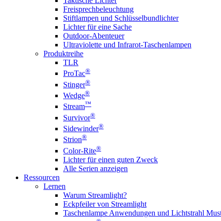
Taktische Lichter
Freisprechbeleuchtung
Stiftlampen und Schlüsselbundlichter
Lichter für eine Sache
Outdoor-Abenteuer
Ultraviolette und Infrarot-Taschenlampen
Produktreihe
TLR
®
ProTac
®
Stinger
®
Wedge
™
Stream
®
Survivor
®
Sidewinder
®
Strion
®
Color-Rite
Lichter für einen guten Zweck
Alle Serien anzeigen
Ressourcen
Lernen
Warum Streamlight?
Eckpfeiler von Streamlight
Taschenlampe Anwendungen und Lichtstrahl Must