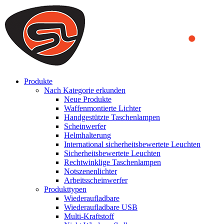
We use cookies to ensure that we provide you the best experience
on our website. By continuing to browse this website, you accept
that cookies are used to help us analyze how the website is used and
to offer you a better experience. To learn more or to find out how
you can disable cookies, you can access our
Privacy Policy
.
ACCEPT AND CLOSE
Produkte
Nach Kategorie erkunden
Neue Produkte
Waffenmontierte Lichter
Handgestützte Taschenlampen
Scheinwerfer
Helmhalterung
International sicherheitsbewertete Leuchten
Sicherheitsbewertete Leuchten
Rechtwinklige Taschenlampen
Notszenenlichter
Arbeitsscheinwerfer
Produkttypen
Wiederaufladbare
Wiederaufladbare USB
Multi-Kraftstoff