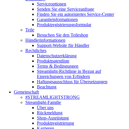
Serviceoptionen
Senden Sie eine Serviceanfrage
Finden Sie ein autorisiertes Service-Center
Garantieinformationen
Produktregistrierungsformular
Teile
Besuchen Sie den Teileshop
Händlerinformationen
Support-Website für Händler
Rechtliches
Datenschutzerklärung
Produktpatentliste
Terms & Bedingungen
Streamlight-Richtlinie in Bezug auf
Einreichungen von Erfindern
Haftungsausschluss für Übersetzungen
Beachtung
Gemeinschaft
#STREAMLIGHTSTRONG
Streamlight-Familie
Über uns
Rückmeldung
Shop-Ausrüstung
Produktregistrierung
Karrieren