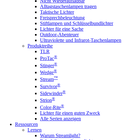
Nicht Wiederaufladbar
Alltagstaschenlampen tragen
Taktische Lichter
Freisprechbeleuchtung
Stiftlampen und Schlüsselbundlichter
Lichter für eine Sache
Outdoor-Abenteuer
Ultraviolette und Infrarot-Taschenlampen
Produktreihe
TLR
®
ProTac
®
Stinger
®
Wedge
™
Stream
®
Survivor
®
Sidewinder
®
Strion
®
Color-Rite
Lichter für einen guten Zweck
Alle Serien anzeigen
Ressourcen
Lernen
Warum Streamlight?