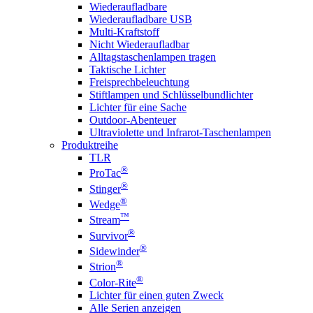
Wiederaufladbare
Wiederaufladbare USB
Multi-Kraftstoff
Nicht Wiederaufladbar
Alltagstaschenlampen tragen
Taktische Lichter
Freisprechbeleuchtung
Stiftlampen und Schlüsselbundlichter
Lichter für eine Sache
Outdoor-Abenteuer
Ultraviolette und Infrarot-Taschenlampen
Produktreihe
TLR
®
ProTac
®
Stinger
®
Wedge
™
Stream
®
Survivor
®
Sidewinder
®
Strion
®
Color-Rite
Lichter für einen guten Zweck
Alle Serien anzeigen