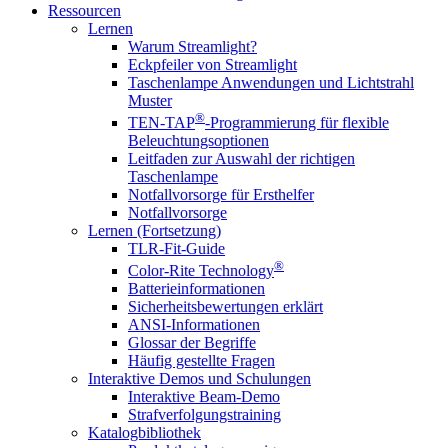
Ressourcen
Lernen
Warum Streamlight?
Eckpfeiler von Streamlight
Taschenlampe Anwendungen und Lichtstrahl
Muster
®
TEN-TAP
-Programmierung für flexible
Beleuchtungsoptionen
Leitfaden zur Auswahl der richtigen
Taschenlampe
Notfallvorsorge für Ersthelfer
Notfallvorsorge
Lernen (Fortsetzung)
TLR-Fit-Guide
®
Color-Rite Technology
Batterieinformationen
Sicherheitsbewertungen erklärt
ANSI-Informationen
Glossar der Begriffe
Häufig gestellte Fragen
Interaktive Demos und Schulungen
Interaktive Beam-Demo
Strafverfolgungstraining
Katalogbibliothek