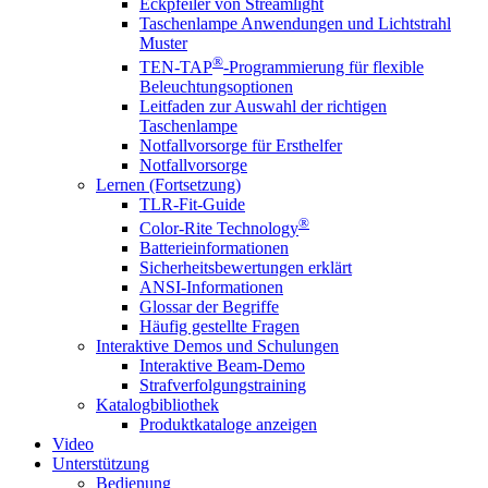
Eckpfeiler von Streamlight
Taschenlampe Anwendungen und Lichtstrahl
Muster
®
TEN-TAP
-Programmierung für flexible
Beleuchtungsoptionen
Leitfaden zur Auswahl der richtigen
Taschenlampe
Notfallvorsorge für Ersthelfer
Notfallvorsorge
Lernen (Fortsetzung)
TLR-Fit-Guide
®
Color-Rite Technology
Batterieinformationen
Sicherheitsbewertungen erklärt
ANSI-Informationen
Glossar der Begriffe
Häufig gestellte Fragen
Interaktive Demos und Schulungen
Interaktive Beam-Demo
Strafverfolgungstraining
Katalogbibliothek
Produktkataloge anzeigen
Video
Unterstützung
Bedienung