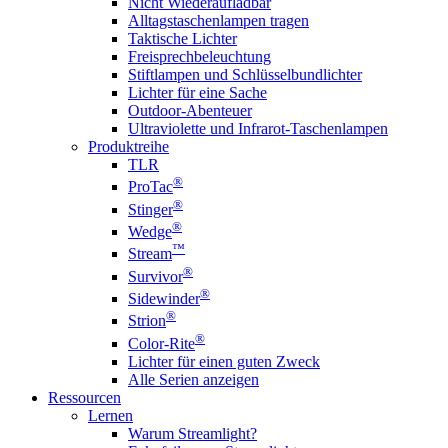
Nicht Wiederaufladbar
Alltagstaschenlampen tragen
Taktische Lichter
Freisprechbeleuchtung
Stiftlampen und Schlüsselbundlichter
Lichter für eine Sache
Outdoor-Abenteuer
Ultraviolette und Infrarot-Taschenlampen
Produktreihe
TLR
®
ProTac
®
Stinger
®
Wedge
™
Stream
®
Survivor
®
Sidewinder
®
Strion
®
Color-Rite
Lichter für einen guten Zweck
Alle Serien anzeigen
Ressourcen
Lernen
Warum Streamlight?