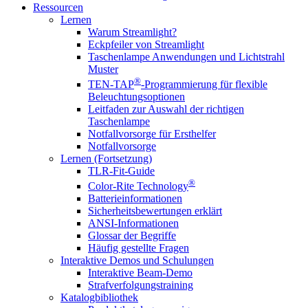
Ressourcen
Lernen
Warum Streamlight?
Eckpfeiler von Streamlight
Taschenlampe Anwendungen und Lichtstrahl
Muster
®
TEN-TAP
-Programmierung für flexible
Beleuchtungsoptionen
Leitfaden zur Auswahl der richtigen
Taschenlampe
Notfallvorsorge für Ersthelfer
Notfallvorsorge
Lernen (Fortsetzung)
TLR-Fit-Guide
®
Color-Rite Technology
Batterieinformationen
Sicherheitsbewertungen erklärt
ANSI-Informationen
Glossar der Begriffe
Häufig gestellte Fragen
Interaktive Demos und Schulungen
Interaktive Beam-Demo
Strafverfolgungstraining
Katalogbibliothek