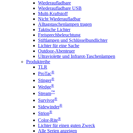
Wiederaufladbare
Wiederaufladbare USB
Multi-Kraftstoff
Nicht Wiederaufladbar
Alltagstaschenlampen tragen
Taktische Lichter
Freisprechbeleuchtung
Stiftlampen und Schlüsselbundlichter
Lichter für eine Sache
Outdoor-Abenteuer
Ultraviolette und Infrarot-Taschenlampen
Produktreihe
TLR
®
ProTac
®
Stinger
®
Wedge
™
Stream
®
Survivor
®
Sidewinder
®
Strion
®
Color-Rite
Lichter für einen guten Zweck
Alle Serien anzeigen