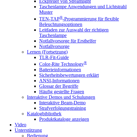
Eckpfeiler von Streamlight
Taschenlampe Anwendungen und Lichtstrahl
Muster
®
TEN-TAP
-Programmierung für flexible
Beleuchtungsoptionen
Leitfaden zur Auswahl der richtigen
Taschenlampe
Notfallvorsorge für Ersthelfer
Notfallvorsorge
Lernen (Fortsetzung)
TLR-Fit-Guide
®
Color-Rite Technology
Batterieinformationen
Sicherheitsbewertungen erklärt
ANSI-Informationen
Glossar der Begriffe
Häufig gestellte Fragen
Interaktive Demos und Schulungen
Interaktive Beam-Demo
Strafverfolgungstraining
Katalogbibliothek
Produktkataloge anzeigen
Video
Unterstützung
Bedienung