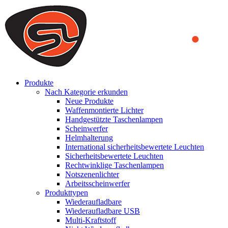
We use cookies to ensure that we provide you the best experience
on our website. By continuing to browse this website, you accept
that cookies are used to help us analyze how the website is used and
to offer you a better experience. To learn more or to find out how
you can disable cookies, you can access our
Privacy Policy
.
ACCEPT AND CLOSE
Produkte
Nach Kategorie erkunden
Neue Produkte
Waffenmontierte Lichter
Handgestützte Taschenlampen
Scheinwerfer
Helmhalterung
International sicherheitsbewertete Leuchten
Sicherheitsbewertete Leuchten
Rechtwinklige Taschenlampen
Notszenenlichter
Arbeitsscheinwerfer
Produkttypen
Wiederaufladbare
Wiederaufladbare USB
Multi-Kraftstoff