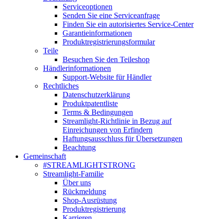
Serviceoptionen
Senden Sie eine Serviceanfrage
Finden Sie ein autorisiertes Service-Center
Garantieinformationen
Produktregistrierungsformular
Teile
Besuchen Sie den Teileshop
Händlerinformationen
Support-Website für Händler
Rechtliches
Datenschutzerklärung
Produktpatentliste
Terms & Bedingungen
Streamlight-Richtlinie in Bezug auf
Einreichungen von Erfindern
Haftungsausschluss für Übersetzungen
Beachtung
Gemeinschaft
#STREAMLIGHTSTRONG
Streamlight-Familie
Über uns
Rückmeldung
Shop-Ausrüstung
Produktregistrierung
Karrieren