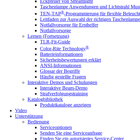
Eckpfeiler von Streamlight
Taschenlampe Anwendungen und Lichtstrahl Must
®
TEN-TAP
-Programmierung für flexible Beleuch
Leitfaden zur Auswahl der richtigen Taschenlamp
Notfallvorsorge für Ersthelfer
Notfallvorsorge
Lernen (Fortsetzung)
TLR-Fit-Guide
®
Color-Rite Technology
Batterieinformationen
Sicherheitsbewertungen erklärt
ANSI-Informationen
Glossar der Begriffe
Häufig gestellte Fragen
Interaktive Demos und Schulungen
Interaktive Beam-Demo
Strafverfolgungstraining
Katalogbibliothek
Produktkataloge anzeigen
Video
Unterstützung
Bedienung
Serviceoptionen
Senden Sie eine Serviceanfrage
Finden Sie ein autorisiertes Service-Center