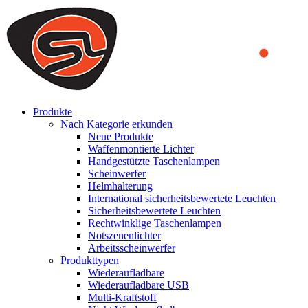
We use cookies to ensure that we provide you the best experience on o
you a better experience. To learn more or to find out how you can di
ACCEPT AND CLOSE
Produkte
Nach Kategorie erkunden
Neue Produkte
Waffenmontierte Lichter
Handgestützte Taschenlampen
Scheinwerfer
Helmhalterung
International sicherheitsbewertete Leuchten
Sicherheitsbewertete Leuchten
Rechtwinklige Taschenlampen
Notszenenlichter
Arbeitsscheinwerfer
Produkttypen
Wiederaufladbare
Wiederaufladbare USB
Multi-Kraftstoff