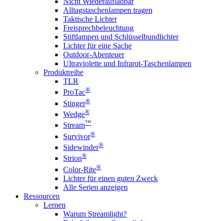
Nicht Wiederaufladbar
Alltagstaschenlampen tragen
Taktische Lichter
Freisprechbeleuchtung
Stiftlampen und Schlüsselbundlichter
Lichter für eine Sache
Outdoor-Abenteuer
Ultraviolette und Infrarot-Taschenlampen
Produktreihe
TLR
®
ProTac
®
Stinger
®
Wedge
™
Stream
®
Survivor
®
Sidewinder
®
Strion
®
Color-Rite
Lichter für einen guten Zweck
Alle Serien anzeigen
Ressourcen
Lernen
Warum Streamlight?