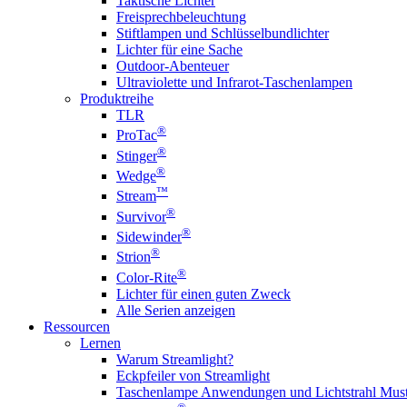
Taktische Lichter
Freisprechbeleuchtung
Stiftlampen und Schlüsselbundlichter
Lichter für eine Sache
Outdoor-Abenteuer
Ultraviolette und Infrarot-Taschenlampen
Produktreihe
TLR
®
ProTac
®
Stinger
®
Wedge
™
Stream
®
Survivor
®
Sidewinder
®
Strion
®
Color-Rite
Lichter für einen guten Zweck
Alle Serien anzeigen
Ressourcen
Lernen
Warum Streamlight?
Eckpfeiler von Streamlight
Taschenlampe Anwendungen und Lichtstrahl Must