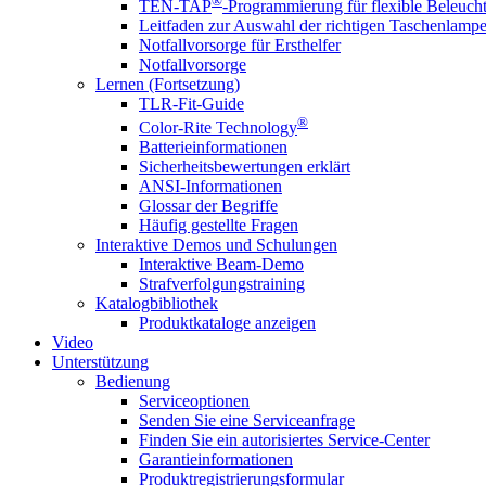
®
TEN-TAP
-Programmierung für flexible Beleuch
Leitfaden zur Auswahl der richtigen Taschenlamp
Notfallvorsorge für Ersthelfer
Notfallvorsorge
Lernen (Fortsetzung)
TLR-Fit-Guide
®
Color-Rite Technology
Batterieinformationen
Sicherheitsbewertungen erklärt
ANSI-Informationen
Glossar der Begriffe
Häufig gestellte Fragen
Interaktive Demos und Schulungen
Interaktive Beam-Demo
Strafverfolgungstraining
Katalogbibliothek
Produktkataloge anzeigen
Video
Unterstützung
Bedienung
Serviceoptionen
Senden Sie eine Serviceanfrage
Finden Sie ein autorisiertes Service-Center
Garantieinformationen
Produktregistrierungsformular