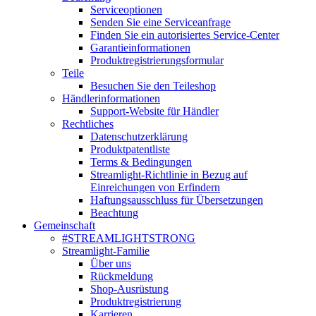
Serviceoptionen
Senden Sie eine Serviceanfrage
Finden Sie ein autorisiertes Service-Center
Garantieinformationen
Produktregistrierungsformular
Teile
Besuchen Sie den Teileshop
Händlerinformationen
Support-Website für Händler
Rechtliches
Datenschutzerklärung
Produktpatentliste
Terms & Bedingungen
Streamlight-Richtlinie in Bezug auf
Einreichungen von Erfindern
Haftungsausschluss für Übersetzungen
Beachtung
Gemeinschaft
#STREAMLIGHTSTRONG
Streamlight-Familie
Über uns
Rückmeldung
Shop-Ausrüstung
Produktregistrierung
Karrieren