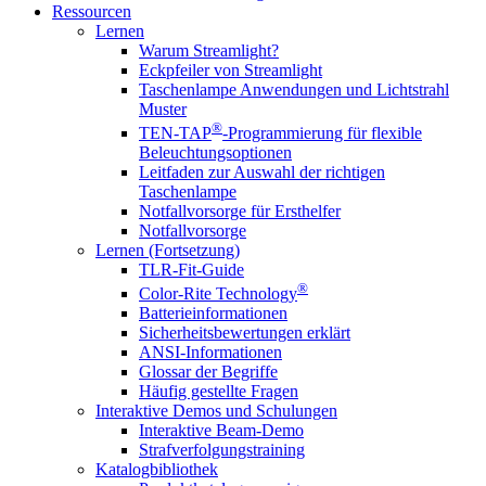
Ressourcen
Lernen
Warum Streamlight?
Eckpfeiler von Streamlight
Taschenlampe Anwendungen und Lichtstrahl
Muster
®
TEN-TAP
-Programmierung für flexible
Beleuchtungsoptionen
Leitfaden zur Auswahl der richtigen
Taschenlampe
Notfallvorsorge für Ersthelfer
Notfallvorsorge
Lernen (Fortsetzung)
TLR-Fit-Guide
®
Color-Rite Technology
Batterieinformationen
Sicherheitsbewertungen erklärt
ANSI-Informationen
Glossar der Begriffe
Häufig gestellte Fragen
Interaktive Demos und Schulungen
Interaktive Beam-Demo
Strafverfolgungstraining
Katalogbibliothek