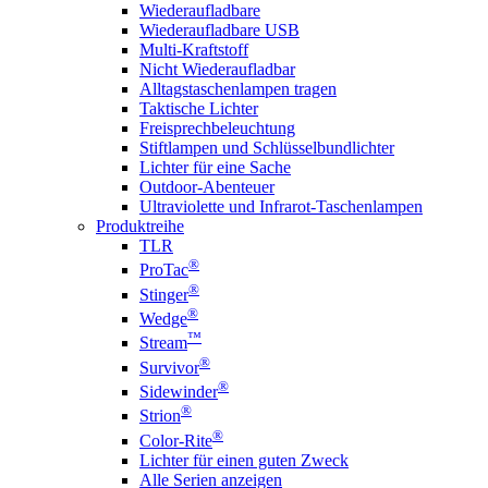
Wiederaufladbare
Wiederaufladbare USB
Multi-Kraftstoff
Nicht Wiederaufladbar
Alltagstaschenlampen tragen
Taktische Lichter
Freisprechbeleuchtung
Stiftlampen und Schlüsselbundlichter
Lichter für eine Sache
Outdoor-Abenteuer
Ultraviolette und Infrarot-Taschenlampen
Produktreihe
TLR
®
ProTac
®
Stinger
®
Wedge
™
Stream
®
Survivor
®
Sidewinder
®
Strion
®
Color-Rite
Lichter für einen guten Zweck
Alle Serien anzeigen