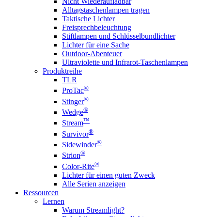
Nicht Wiederaufladbar
Alltagstaschenlampen tragen
Taktische Lichter
Freisprechbeleuchtung
Stiftlampen und Schlüsselbundlichter
Lichter für eine Sache
Outdoor-Abenteuer
Ultraviolette und Infrarot-Taschenlampen
Produktreihe
TLR
®
ProTac
®
Stinger
®
Wedge
™
Stream
®
Survivor
®
Sidewinder
®
Strion
®
Color-Rite
Lichter für einen guten Zweck
Alle Serien anzeigen
Ressourcen
Lernen
Warum Streamlight?