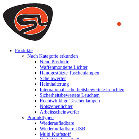
We use cookies to ensure that we provide you the best experience
on our website. By continuing to browse this website, you accept
that cookies are used to help us analyze how the website is used and
to offer you a better experience. To learn more or to find out how
you can disable cookies, you can access our
Privacy Policy
.
ACCEPT AND CLOSE
Produkte
Nach Kategorie erkunden
Neue Produkte
Waffenmontierte Lichter
Handgestützte Taschenlampen
Scheinwerfer
Helmhalterung
International sicherheitsbewertete Leuchten
Sicherheitsbewertete Leuchten
Rechtwinklige Taschenlampen
Notszenenlichter
Arbeitsscheinwerfer
Produkttypen
Wiederaufladbare
Wiederaufladbare USB
Multi-Kraftstoff