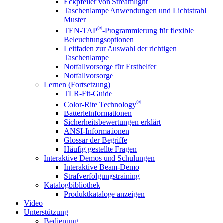
Eckpfeiler von Streamlight
Taschenlampe Anwendungen und Lichtstrahl
Muster
®
TEN-TAP
-Programmierung für flexible
Beleuchtungsoptionen
Leitfaden zur Auswahl der richtigen
Taschenlampe
Notfallvorsorge für Ersthelfer
Notfallvorsorge
Lernen (Fortsetzung)
TLR-Fit-Guide
®
Color-Rite Technology
Batterieinformationen
Sicherheitsbewertungen erklärt
ANSI-Informationen
Glossar der Begriffe
Häufig gestellte Fragen
Interaktive Demos und Schulungen
Interaktive Beam-Demo
Strafverfolgungstraining
Katalogbibliothek
Produktkataloge anzeigen
Video
Unterstützung
Bedienung