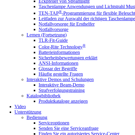
Eckpfeiler von Streamlight
Taschenlampe Anwendungen und Lichtstrahl Must
®
TEN-TAP
-Programmierung für flexible Beleuch
Leitfaden zur Auswahl der richtigen Taschenlamp
Notfallvorsorge für Ersthelfer
Notfallvorsorge
Lernen (Fortsetzung)
TLR-Fit-Guide
®
Color-Rite Technology
Batterieinformationen
Sicherheitsbewertungen erklärt
ANSI-Informationen
Glossar der Begriffe
Häufig gestellte Fragen
Interaktive Demos und Schulungen
Interaktive Beam-Demo
Strafverfolgungstraining
Katalogbibliothek
Produktkataloge anzeigen
Video
Unterstützung
Bedienung
Serviceoptionen
Senden Sie eine Serviceanfrage
Finden Sie ein autorisiertes Service-Center