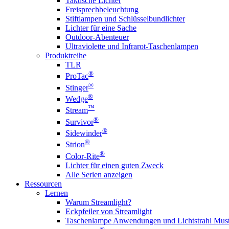
Taktische Lichter
Freisprechbeleuchtung
Stiftlampen und Schlüsselbundlichter
Lichter für eine Sache
Outdoor-Abenteuer
Ultraviolette und Infrarot-Taschenlampen
Produktreihe
TLR
®
ProTac
®
Stinger
®
Wedge
™
Stream
®
Survivor
®
Sidewinder
®
Strion
®
Color-Rite
Lichter für einen guten Zweck
Alle Serien anzeigen
Ressourcen
Lernen
Warum Streamlight?
Eckpfeiler von Streamlight
Taschenlampe Anwendungen und Lichtstrahl Must