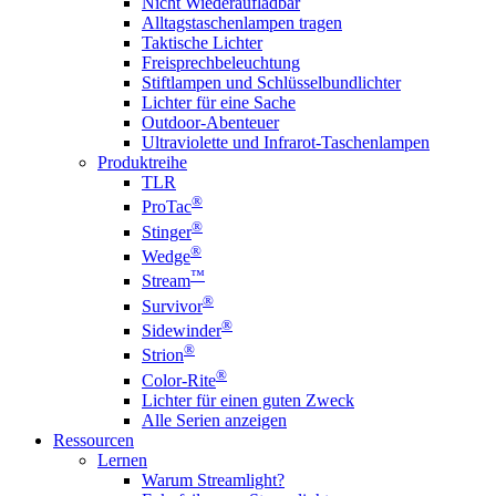
Nicht Wiederaufladbar
Alltagstaschenlampen tragen
Taktische Lichter
Freisprechbeleuchtung
Stiftlampen und Schlüsselbundlichter
Lichter für eine Sache
Outdoor-Abenteuer
Ultraviolette und Infrarot-Taschenlampen
Produktreihe
TLR
®
ProTac
®
Stinger
®
Wedge
™
Stream
®
Survivor
®
Sidewinder
®
Strion
®
Color-Rite
Lichter für einen guten Zweck
Alle Serien anzeigen
Ressourcen
Lernen
Warum Streamlight?