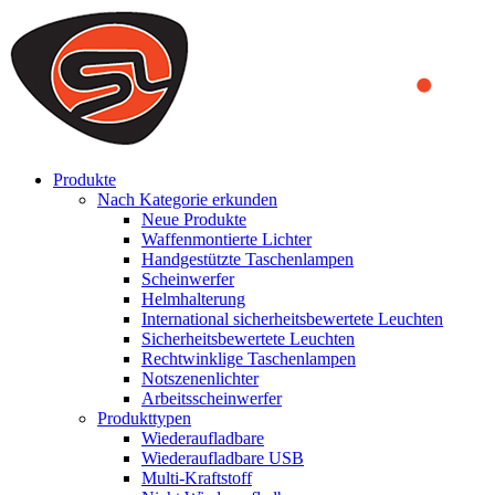
We use cookies to ensure that we provide you the best experience on o
you a better experience. To learn more or to find out how you can di
ACCEPT AND CLOSE
Produkte
Nach Kategorie erkunden
Neue Produkte
Waffenmontierte Lichter
Handgestützte Taschenlampen
Scheinwerfer
Helmhalterung
International sicherheitsbewertete Leuchten
Sicherheitsbewertete Leuchten
Rechtwinklige Taschenlampen
Notszenenlichter
Arbeitsscheinwerfer
Produkttypen
Wiederaufladbare
Wiederaufladbare USB
Multi-Kraftstoff