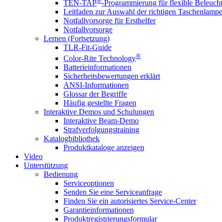
®
TEN-TAP
-Programmierung für flexible Beleuch
Leitfaden zur Auswahl der richtigen Taschenlamp
Notfallvorsorge für Ersthelfer
Notfallvorsorge
Lernen (Fortsetzung)
TLR-Fit-Guide
®
Color-Rite Technology
Batterieinformationen
Sicherheitsbewertungen erklärt
ANSI-Informationen
Glossar der Begriffe
Häufig gestellte Fragen
Interaktive Demos und Schulungen
Interaktive Beam-Demo
Strafverfolgungstraining
Katalogbibliothek
Produktkataloge anzeigen
Video
Unterstützung
Bedienung
Serviceoptionen
Senden Sie eine Serviceanfrage
Finden Sie ein autorisiertes Service-Center
Garantieinformationen
Produktregistrierungsformular