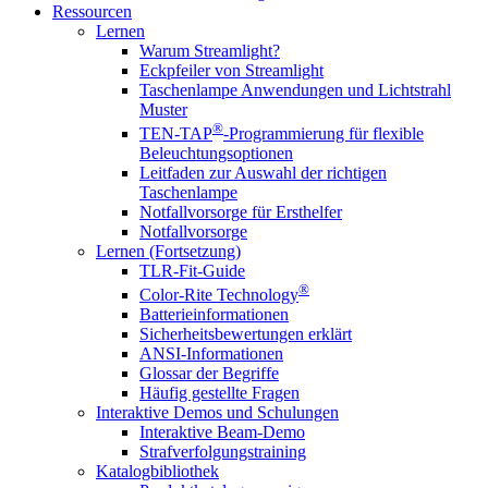
Ressourcen
Lernen
Warum Streamlight?
Eckpfeiler von Streamlight
Taschenlampe Anwendungen und Lichtstrahl
Muster
®
TEN-TAP
-Programmierung für flexible
Beleuchtungsoptionen
Leitfaden zur Auswahl der richtigen
Taschenlampe
Notfallvorsorge für Ersthelfer
Notfallvorsorge
Lernen (Fortsetzung)
TLR-Fit-Guide
®
Color-Rite Technology
Batterieinformationen
Sicherheitsbewertungen erklärt
ANSI-Informationen
Glossar der Begriffe
Häufig gestellte Fragen
Interaktive Demos und Schulungen
Interaktive Beam-Demo
Strafverfolgungstraining
Katalogbibliothek