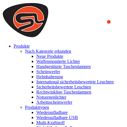
We use cookies to ensure that we provide you the best experience
on our website. By continuing to browse this website, you accept
that cookies are used to help us analyze how the website is used and
to offer you a better experience. To learn more or to find out how
you can disable cookies, you can access our
Privacy Policy
.
ACCEPT AND CLOSE
Produkte
Nach Kategorie erkunden
Neue Produkte
Waffenmontierte Lichter
Handgestützte Taschenlampen
Scheinwerfer
Helmhalterung
International sicherheitsbewertete Leuchten
Sicherheitsbewertete Leuchten
Rechtwinklige Taschenlampen
Notszenenlichter
Arbeitsscheinwerfer
Produkttypen
Wiederaufladbare
Wiederaufladbare USB
Multi-Kraftstoff