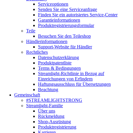
Serviceoptionen
Senden Sie eine Serviceanfrage
Finden Sie ein autorisiertes Service-Center
Garantieinformationen
Produktregistrierungsformular
Teile
Besuchen Sie den Teileshop
Händlerinformationen
Support-Website für Händler
Rechtliches
Datenschutzerklärung
Produktpatentliste
Terms & Bedingungen
Streamlight-Richtlinie in Bezug auf
Einreichungen von Erfindern
Haftungsausschluss für Übersetzungen
Beachtung
Gemeinschaft
#STREAMLIGHTSTRONG
Streamlight-Familie
Über uns
Rückmeldung
Shop-Ausrüstung
Produktregistrierung
Karrieren