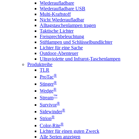
Wiederaufladbare
Wiederaufladbare USB
Multi-Kraftstoff
Nicht Wiederaufladbar
Alltagstaschenlampen tragen
Taktische Lichter
Freisprechbeleuchtung
Stiftlampen und Schlüsselbundlichter
Lichter für eine Sache
Outdoor-Abenteuer
Ultraviolette und Infrarot-Taschenlampen
Produktreihe
TLR
®
ProTac
®
Stinger
®
Wedge
™
Stream
®
Survivor
®
Sidewinder
®
Strion
®
Color-Rite
Lichter für einen guten Zweck
Alle Serien anzeigen