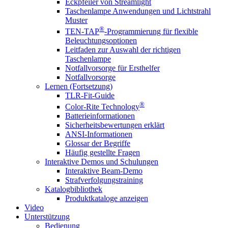
Eckpfeiler von Streamlight
Taschenlampe Anwendungen und Lichtstrahl
Muster
®
TEN-TAP
-Programmierung für flexible
Beleuchtungsoptionen
Leitfaden zur Auswahl der richtigen
Taschenlampe
Notfallvorsorge für Ersthelfer
Notfallvorsorge
Lernen (Fortsetzung)
TLR-Fit-Guide
®
Color-Rite Technology
Batterieinformationen
Sicherheitsbewertungen erklärt
ANSI-Informationen
Glossar der Begriffe
Häufig gestellte Fragen
Interaktive Demos und Schulungen
Interaktive Beam-Demo
Strafverfolgungstraining
Katalogbibliothek
Produktkataloge anzeigen
Video
Unterstützung
Bedienung