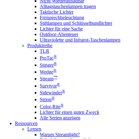
Nicht Wiederaufladbar
Alltagstaschenlampen tragen
Taktische Lichter
Freisprechbeleuchtung
Stiftlampen und Schlüsselbundlichter
Lichter für eine Sache
Outdoor-Abenteuer
Ultraviolette und Infrarot-Taschenlampen
Produktreihe
TLR
®
ProTac
®
Stinger
®
Wedge
™
Stream
®
Survivor
®
Sidewinder
®
Strion
®
Color-Rite
Lichter für einen guten Zweck
Alle Serien anzeigen
Ressourcen
Lernen
Warum Streamlight?