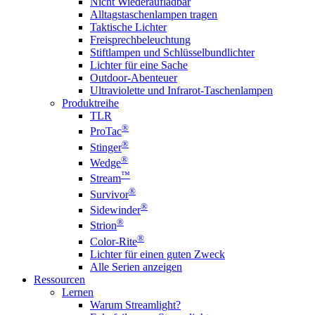
Nicht Wiederaufladbar
Alltagstaschenlampen tragen
Taktische Lichter
Freisprechbeleuchtung
Stiftlampen und Schlüsselbundlichter
Lichter für eine Sache
Outdoor-Abenteuer
Ultraviolette und Infrarot-Taschenlampen
Produktreihe
TLR
®
ProTac
®
Stinger
®
Wedge
™
Stream
®
Survivor
®
Sidewinder
®
Strion
®
Color-Rite
Lichter für einen guten Zweck
Alle Serien anzeigen
Ressourcen
Lernen
Warum Streamlight?