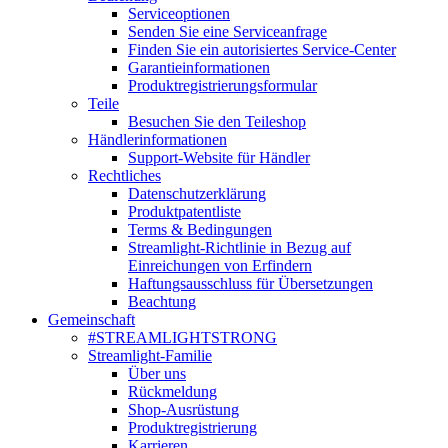
Serviceoptionen
Senden Sie eine Serviceanfrage
Finden Sie ein autorisiertes Service-Center
Garantieinformationen
Produktregistrierungsformular
Teile
Besuchen Sie den Teileshop
Händlerinformationen
Support-Website für Händler
Rechtliches
Datenschutzerklärung
Produktpatentliste
Terms & Bedingungen
Streamlight-Richtlinie in Bezug auf
Einreichungen von Erfindern
Haftungsausschluss für Übersetzungen
Beachtung
Gemeinschaft
#STREAMLIGHTSTRONG
Streamlight-Familie
Über uns
Rückmeldung
Shop-Ausrüstung
Produktregistrierung
Karrieren