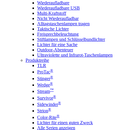
Wiederaufladbare
Wiederaufladbare USB
Multi-Kraftstoff
Nicht Wiederaufladbar
Alltagstaschenlampen tragen
Taktische Lichter
Freisprechbeleuchtung
Stiftlampen und Schlüsselbundlichter
Lichter für eine Sache
Outdoor-Abenteuer
Ultraviolette und Infrarot-Taschenlampen
Produktreihe
TLR
®
ProTac
®
Stinger
®
Wedge
™
Stream
®
Survivor
®
Sidewinder
®
Strion
®
Color-Rite
Lichter für einen guten Zweck
Alle Serien anzeigen