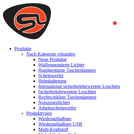
We use cookies to ensure that we provide you the best experience
on our website. By continuing to browse this website, you accept
that cookies are used to help us analyze how the website is used and
to offer you a better experience. To learn more or to find out how
you can disable cookies, you can access our
Privacy Policy
.
ACCEPT AND CLOSE
Produkte
Nach Kategorie erkunden
Neue Produkte
Waffenmontierte Lichter
Handgestützte Taschenlampen
Scheinwerfer
Helmhalterung
International sicherheitsbewertete Leuchten
Sicherheitsbewertete Leuchten
Rechtwinklige Taschenlampen
Notszenenlichter
Arbeitsscheinwerfer
Produkttypen
Wiederaufladbare
Wiederaufladbare USB
Multi-Kraftstoff