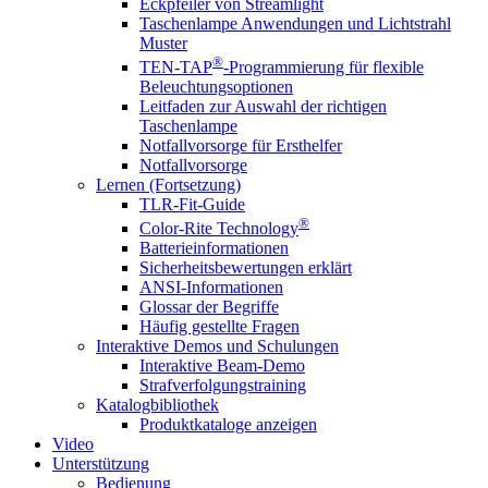
Eckpfeiler von Streamlight
Taschenlampe Anwendungen und Lichtstrahl
Muster
®
TEN-TAP
-Programmierung für flexible
Beleuchtungsoptionen
Leitfaden zur Auswahl der richtigen
Taschenlampe
Notfallvorsorge für Ersthelfer
Notfallvorsorge
Lernen (Fortsetzung)
TLR-Fit-Guide
®
Color-Rite Technology
Batterieinformationen
Sicherheitsbewertungen erklärt
ANSI-Informationen
Glossar der Begriffe
Häufig gestellte Fragen
Interaktive Demos und Schulungen
Interaktive Beam-Demo
Strafverfolgungstraining
Katalogbibliothek
Produktkataloge anzeigen
Video
Unterstützung
Bedienung