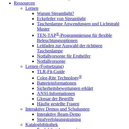
Ressourcen
Lernen
Warum Streamlight?
Eckpfeiler von Streamlight
Taschenlampe Anwendungen und Lichtstrahl
Muster
®
TEN-TAP
-Programmierung für flexible
Beleuchtungsoptionen
Leitfaden zur Auswahl der richtigen
Taschenlampe
Notfallvorsorge für Ersthelfer
Notfallvorsorge
Lernen (Fortsetzung)
TLR-Fit-Guide
®
Color-Rite Technology
Batterieinformationen
Sicherheitsbewertungen erklärt
ANSI-Informationen
Glossar der Begriffe
Häufig gestellte Fragen
Interaktive Demos und Schulungen
Interaktive Beam-Demo
Strafverfolgungstraining
Katalogbibliothek