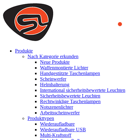
We use cookies to ensure that we provide you the best experience on o
you a better experience. To learn more or to find out how you can di
ACCEPT AND CLOSE
Produkte
Nach Kategorie erkunden
Neue Produkte
Waffenmontierte Lichter
Handgestützte Taschenlampen
Scheinwerfer
Helmhalterung
International sicherheitsbewertete Leuchten
Sicherheitsbewertete Leuchten
Rechtwinklige Taschenlampen
Notszenenlichter
Arbeitsscheinwerfer
Produkttypen
Wiederaufladbare
Wiederaufladbare USB
Multi-Kraftstoff