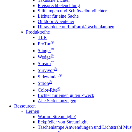
Taktische Lichter
Freisprechbeleuchtung
Stiftlampen und Schlüsselbundlichter
Lichter für eine Sache
Outdoor-Abenteuer
Ultraviolette und Infrarot-Taschenlampen
Produktreihe
TLR
®
ProTac
®
Stinger
®
Wedge
™
Stream
®
Survivor
®
Sidewinder
®
Strion
®
Color-Rite
Lichter für einen guten Zweck
Alle Serien anzeigen
Ressourcen
Lernen
Warum Streamlight?
Eckpfeiler von Streamlight
Taschenlampe Anwendungen und Lichtstrahl Must