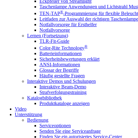
Eckpfeiler von Streamlight
Taschenlampe Anwendungen und Lichtstrahl Must
®
TEN-TAP
-Programmierung für flexible Beleuch
Leitfaden zur Auswahl der richtigen Taschenlamp
Notfallvorsorge für Ersthelfer
Notfallvorsorge
Lernen (Fortsetzung)
TLR-Fit-Guide
®
Color-Rite Technology
Batterieinformationen
Sicherheitsbewertungen erklärt
ANSI-Informationen
Glossar der Begriffe
Häufig gestellte Fragen
Interaktive Demos und Schulungen
Interaktive Beam-Demo
Strafverfolgungstraining
Katalogbibliothek
Produktkataloge anzeigen
Video
Unterstützung
Bedienung
Serviceoptionen
Senden Sie eine Serviceanfrage
Finden Sie ein autorisiertes Service-Center