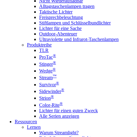
Nicht Wiederaufladbar
Alltagstaschenlampen tragen
Taktische Lichter
Freisprechbeleuchtung
Stiftlampen und Schlüsselbundlichter
Lichter für eine Sache
Outdoor-Abenteuer
Ultraviolette und Infrarot-Taschenlampen
Produktreihe
TLR
®
ProTac
®
Stinger
®
Wedge
™
Stream
®
Survivor
®
Sidewinder
®
Strion
®
Color-Rite
Lichter für einen guten Zweck
Alle Serien anzeigen
Ressourcen
Lernen
Warum Streamlight?