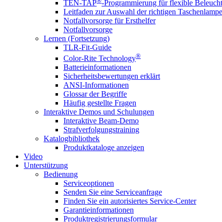
®
TEN-TAP
-Programmierung für flexible Beleuch
Leitfaden zur Auswahl der richtigen Taschenlamp
Notfallvorsorge für Ersthelfer
Notfallvorsorge
Lernen (Fortsetzung)
TLR-Fit-Guide
®
Color-Rite Technology
Batterieinformationen
Sicherheitsbewertungen erklärt
ANSI-Informationen
Glossar der Begriffe
Häufig gestellte Fragen
Interaktive Demos und Schulungen
Interaktive Beam-Demo
Strafverfolgungstraining
Katalogbibliothek
Produktkataloge anzeigen
Video
Unterstützung
Bedienung
Serviceoptionen
Senden Sie eine Serviceanfrage
Finden Sie ein autorisiertes Service-Center
Garantieinformationen
Produktregistrierungsformular