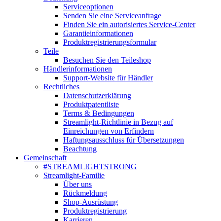
Serviceoptionen
Senden Sie eine Serviceanfrage
Finden Sie ein autorisiertes Service-Center
Garantieinformationen
Produktregistrierungsformular
Teile
Besuchen Sie den Teileshop
Händlerinformationen
Support-Website für Händler
Rechtliches
Datenschutzerklärung
Produktpatentliste
Terms & Bedingungen
Streamlight-Richtlinie in Bezug auf
Einreichungen von Erfindern
Haftungsausschluss für Übersetzungen
Beachtung
Gemeinschaft
#STREAMLIGHTSTRONG
Streamlight-Familie
Über uns
Rückmeldung
Shop-Ausrüstung
Produktregistrierung
Karrieren