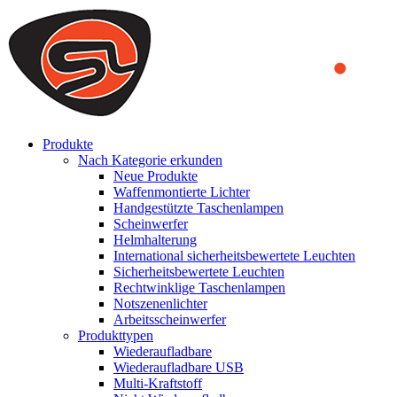
We use cookies to ensure that we provide you the best experience
on our website. By continuing to browse this website, you accept
that cookies are used to help us analyze how the website is used and
to offer you a better experience. To learn more or to find out how
you can disable cookies, you can access our
Privacy Policy
.
ACCEPT AND CLOSE
Produkte
Nach Kategorie erkunden
Neue Produkte
Waffenmontierte Lichter
Handgestützte Taschenlampen
Scheinwerfer
Helmhalterung
International sicherheitsbewertete Leuchten
Sicherheitsbewertete Leuchten
Rechtwinklige Taschenlampen
Notszenenlichter
Arbeitsscheinwerfer
Produkttypen
Wiederaufladbare
Wiederaufladbare USB
Multi-Kraftstoff