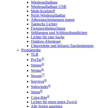
Wiederaufladbare
Wiederaufladbare USB
Multi-Kraftstoff
Nicht Wiederaufladbar
Alltagstaschenlampen tragen
Taktische Lichter
Freisprechbeleuchtung
Stiftlampen und Schlüsselbundlichter
Lichter für eine Sache
Outdoor-Abenteuer
Ultraviolette und Infrarot-Taschenlampen
Produktreihe
TLR
®
ProTac
®
Stinger
®
Wedge
™
Stream
®
Survivor
®
Sidewinder
®
Strion
®
Color-Rite
Lichter für einen guten Zweck
Alle Serien anzeigen