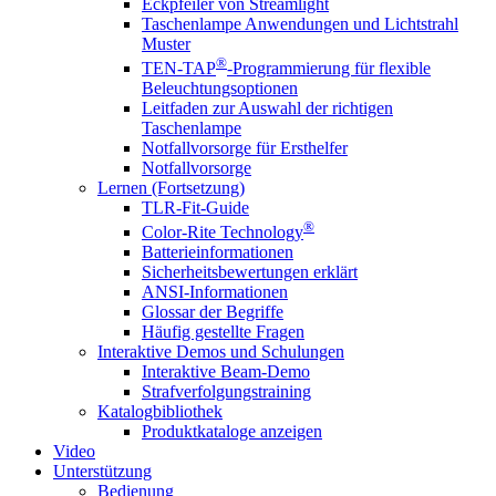
Eckpfeiler von Streamlight
Taschenlampe Anwendungen und Lichtstrahl
Muster
®
TEN-TAP
-Programmierung für flexible
Beleuchtungsoptionen
Leitfaden zur Auswahl der richtigen
Taschenlampe
Notfallvorsorge für Ersthelfer
Notfallvorsorge
Lernen (Fortsetzung)
TLR-Fit-Guide
®
Color-Rite Technology
Batterieinformationen
Sicherheitsbewertungen erklärt
ANSI-Informationen
Glossar der Begriffe
Häufig gestellte Fragen
Interaktive Demos und Schulungen
Interaktive Beam-Demo
Strafverfolgungstraining
Katalogbibliothek
Produktkataloge anzeigen
Video
Unterstützung
Bedienung