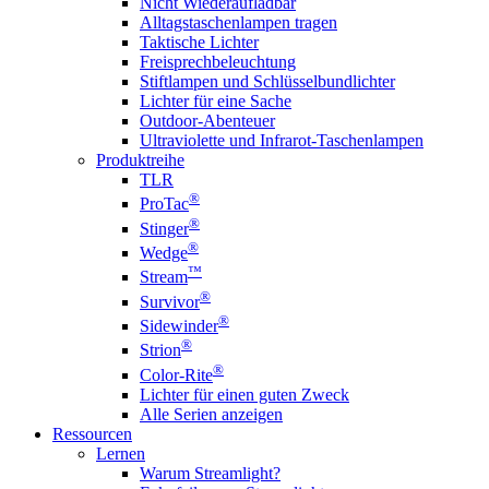
Nicht Wiederaufladbar
Alltagstaschenlampen tragen
Taktische Lichter
Freisprechbeleuchtung
Stiftlampen und Schlüsselbundlichter
Lichter für eine Sache
Outdoor-Abenteuer
Ultraviolette und Infrarot-Taschenlampen
Produktreihe
TLR
®
ProTac
®
Stinger
®
Wedge
™
Stream
®
Survivor
®
Sidewinder
®
Strion
®
Color-Rite
Lichter für einen guten Zweck
Alle Serien anzeigen
Ressourcen
Lernen
Warum Streamlight?