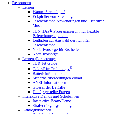
Ressourcen
Lernen
Warum Streamlight?
Eckpfeiler von Streamlight
Taschenlampe Anwendungen und Lichtstrahl
Muster
®
TEN-TAP
-Programmierung für flexible
Beleuchtungsoptionen
Leitfaden zur Auswahl der richtigen
Taschenlampe
Notfallvorsorge für Ersthelfer
Notfallvorsorge
Lernen (Fortsetzung)
TLR-Fit-Guide
®
Color-Rite Technology
Batterieinformationen
Sicherheitsbewertungen erklärt
ANSI-Informationen
Glossar der Begriffe
Häufig gestellte Fragen
Interaktive Demos und Schulungen
Interaktive Beam-Demo
Strafverfolgungstraining
Katalogbibliothek