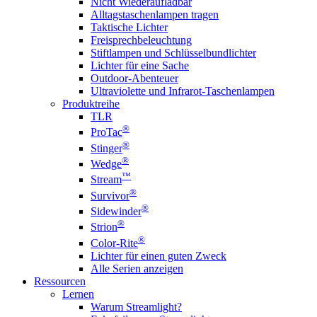
Nicht Wiederaufladbar
Alltagstaschenlampen tragen
Taktische Lichter
Freisprechbeleuchtung
Stiftlampen und Schlüsselbundlichter
Lichter für eine Sache
Outdoor-Abenteuer
Ultraviolette und Infrarot-Taschenlampen
Produktreihe
TLR
®
ProTac
®
Stinger
®
Wedge
™
Stream
®
Survivor
®
Sidewinder
®
Strion
®
Color-Rite
Lichter für einen guten Zweck
Alle Serien anzeigen
Ressourcen
Lernen
Warum Streamlight?