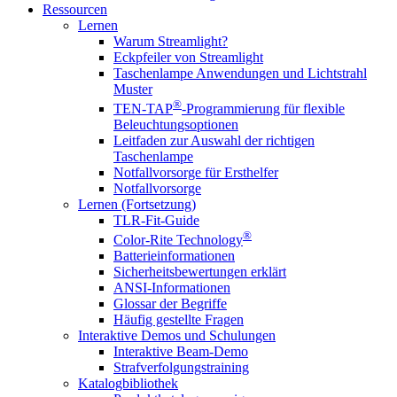
Ressourcen
Lernen
Warum Streamlight?
Eckpfeiler von Streamlight
Taschenlampe Anwendungen und Lichtstrahl
Muster
®
TEN-TAP
-Programmierung für flexible
Beleuchtungsoptionen
Leitfaden zur Auswahl der richtigen
Taschenlampe
Notfallvorsorge für Ersthelfer
Notfallvorsorge
Lernen (Fortsetzung)
TLR-Fit-Guide
®
Color-Rite Technology
Batterieinformationen
Sicherheitsbewertungen erklärt
ANSI-Informationen
Glossar der Begriffe
Häufig gestellte Fragen
Interaktive Demos und Schulungen
Interaktive Beam-Demo
Strafverfolgungstraining
Katalogbibliothek