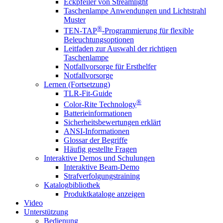
Eckpfeiler von Streamlight
Taschenlampe Anwendungen und Lichtstrahl
Muster
®
TEN-TAP
-Programmierung für flexible
Beleuchtungsoptionen
Leitfaden zur Auswahl der richtigen
Taschenlampe
Notfallvorsorge für Ersthelfer
Notfallvorsorge
Lernen (Fortsetzung)
TLR-Fit-Guide
®
Color-Rite Technology
Batterieinformationen
Sicherheitsbewertungen erklärt
ANSI-Informationen
Glossar der Begriffe
Häufig gestellte Fragen
Interaktive Demos und Schulungen
Interaktive Beam-Demo
Strafverfolgungstraining
Katalogbibliothek
Produktkataloge anzeigen
Video
Unterstützung
Bedienung