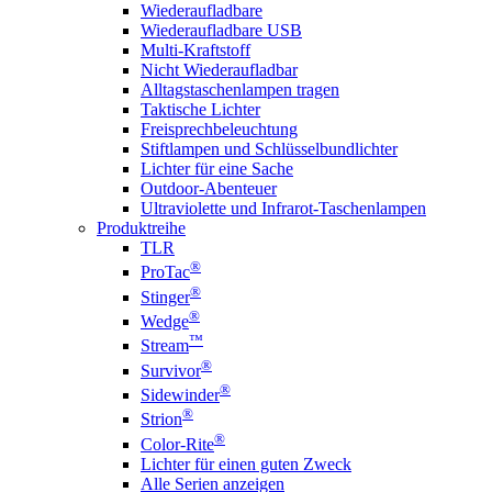
Wiederaufladbare
Wiederaufladbare USB
Multi-Kraftstoff
Nicht Wiederaufladbar
Alltagstaschenlampen tragen
Taktische Lichter
Freisprechbeleuchtung
Stiftlampen und Schlüsselbundlichter
Lichter für eine Sache
Outdoor-Abenteuer
Ultraviolette und Infrarot-Taschenlampen
Produktreihe
TLR
®
ProTac
®
Stinger
®
Wedge
™
Stream
®
Survivor
®
Sidewinder
®
Strion
®
Color-Rite
Lichter für einen guten Zweck
Alle Serien anzeigen