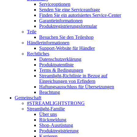
Serviceoptionen
Senden Sie eine Serviceanfrage
Finden Sie ein autorisiertes Service-Center
Garantieinformationen
Produktregistrierungsformular
Teile
Besuchen Sie den Teileshop
Händlerinformationen
Support-Website für Händler
Rechtliches
Datenschutzerklärung
Produktpatentliste
Terms & Bedingungen
Streamlight-Richtlinie in Bezug auf
Einreichungen von Erfindern
Haftungsausschluss für Übersetzungen
Beachtung
Gemeinschaft
#STREAMLIGHTSTRONG
Streamlight-Familie
Über uns
Rückmeldung
Shop-Ausrüstung
Produktregistrierung
Karrieren