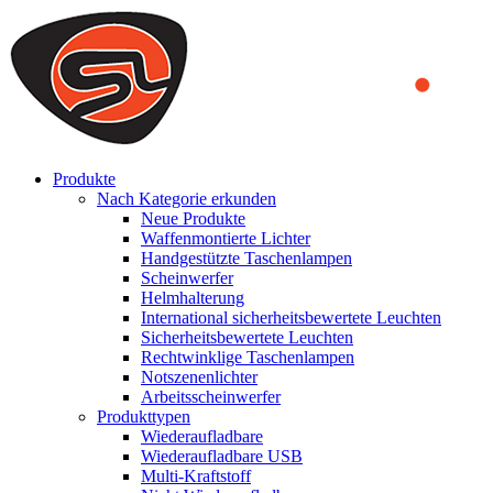
We use cookies to ensure that we provide you the best experience
on our website. By continuing to browse this website, you accept
that cookies are used to help us analyze how the website is used and
to offer you a better experience. To learn more or to find out how
you can disable cookies, you can access our
Privacy Policy
.
ACCEPT AND CLOSE
Produkte
Nach Kategorie erkunden
Neue Produkte
Waffenmontierte Lichter
Handgestützte Taschenlampen
Scheinwerfer
Helmhalterung
International sicherheitsbewertete Leuchten
Sicherheitsbewertete Leuchten
Rechtwinklige Taschenlampen
Notszenenlichter
Arbeitsscheinwerfer
Produkttypen
Wiederaufladbare
Wiederaufladbare USB
Multi-Kraftstoff