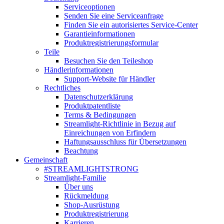
Serviceoptionen
Senden Sie eine Serviceanfrage
Finden Sie ein autorisiertes Service-Center
Garantieinformationen
Produktregistrierungsformular
Teile
Besuchen Sie den Teileshop
Händlerinformationen
Support-Website für Händler
Rechtliches
Datenschutzerklärung
Produktpatentliste
Terms & Bedingungen
Streamlight-Richtlinie in Bezug auf
Einreichungen von Erfindern
Haftungsausschluss für Übersetzungen
Beachtung
Gemeinschaft
#STREAMLIGHTSTRONG
Streamlight-Familie
Über uns
Rückmeldung
Shop-Ausrüstung
Produktregistrierung
Karrieren