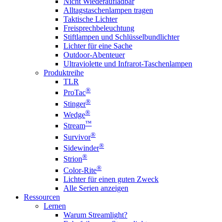
Nicht Wiederaufladbar
Alltagstaschenlampen tragen
Taktische Lichter
Freisprechbeleuchtung
Stiftlampen und Schlüsselbundlichter
Lichter für eine Sache
Outdoor-Abenteuer
Ultraviolette und Infrarot-Taschenlampen
Produktreihe
TLR
®
ProTac
®
Stinger
®
Wedge
™
Stream
®
Survivor
®
Sidewinder
®
Strion
®
Color-Rite
Lichter für einen guten Zweck
Alle Serien anzeigen
Ressourcen
Lernen
Warum Streamlight?