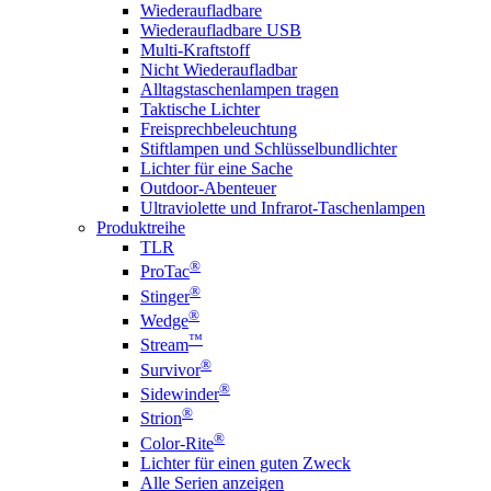
Wiederaufladbare
Wiederaufladbare USB
Multi-Kraftstoff
Nicht Wiederaufladbar
Alltagstaschenlampen tragen
Taktische Lichter
Freisprechbeleuchtung
Stiftlampen und Schlüsselbundlichter
Lichter für eine Sache
Outdoor-Abenteuer
Ultraviolette und Infrarot-Taschenlampen
Produktreihe
TLR
®
ProTac
®
Stinger
®
Wedge
™
Stream
®
Survivor
®
Sidewinder
®
Strion
®
Color-Rite
Lichter für einen guten Zweck
Alle Serien anzeigen