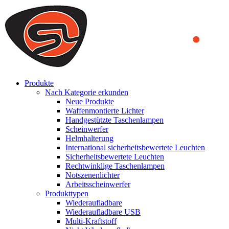
We use cookies to ensure that we provide you the best experience
on our website. By continuing to browse this website, you accept
that cookies are used to help us analyze how the website is used and
to offer you a better experience. To learn more or to find out how
you can disable cookies, you can access our
Privacy Policy
.
ACCEPT AND CLOSE
Produkte
Nach Kategorie erkunden
Neue Produkte
Waffenmontierte Lichter
Handgestützte Taschenlampen
Scheinwerfer
Helmhalterung
International sicherheitsbewertete Leuchten
Sicherheitsbewertete Leuchten
Rechtwinklige Taschenlampen
Notszenenlichter
Arbeitsscheinwerfer
Produkttypen
Wiederaufladbare
Wiederaufladbare USB
Multi-Kraftstoff