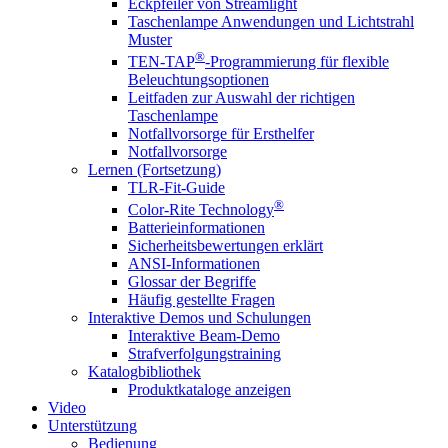
Eckpfeiler von Streamlight
Taschenlampe Anwendungen und Lichtstrahl
Muster
®
TEN-TAP
-Programmierung für flexible
Beleuchtungsoptionen
Leitfaden zur Auswahl der richtigen
Taschenlampe
Notfallvorsorge für Ersthelfer
Notfallvorsorge
Lernen (Fortsetzung)
TLR-Fit-Guide
®
Color-Rite Technology
Batterieinformationen
Sicherheitsbewertungen erklärt
ANSI-Informationen
Glossar der Begriffe
Häufig gestellte Fragen
Interaktive Demos und Schulungen
Interaktive Beam-Demo
Strafverfolgungstraining
Katalogbibliothek
Produktkataloge anzeigen
Video
Unterstützung
Bedienung