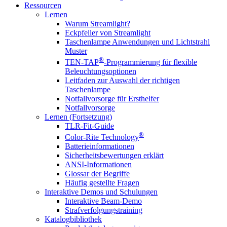
Ressourcen
Lernen
Warum Streamlight?
Eckpfeiler von Streamlight
Taschenlampe Anwendungen und Lichtstrahl
Muster
®
TEN-TAP
-Programmierung für flexible
Beleuchtungsoptionen
Leitfaden zur Auswahl der richtigen
Taschenlampe
Notfallvorsorge für Ersthelfer
Notfallvorsorge
Lernen (Fortsetzung)
TLR-Fit-Guide
®
Color-Rite Technology
Batterieinformationen
Sicherheitsbewertungen erklärt
ANSI-Informationen
Glossar der Begriffe
Häufig gestellte Fragen
Interaktive Demos und Schulungen
Interaktive Beam-Demo
Strafverfolgungstraining
Katalogbibliothek