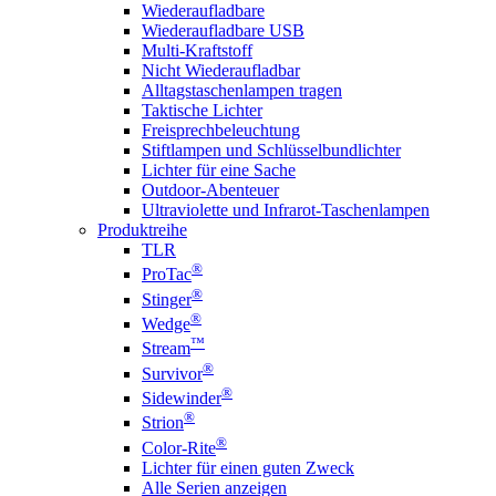
Wiederaufladbare
Wiederaufladbare USB
Multi-Kraftstoff
Nicht Wiederaufladbar
Alltagstaschenlampen tragen
Taktische Lichter
Freisprechbeleuchtung
Stiftlampen und Schlüsselbundlichter
Lichter für eine Sache
Outdoor-Abenteuer
Ultraviolette und Infrarot-Taschenlampen
Produktreihe
TLR
®
ProTac
®
Stinger
®
Wedge
™
Stream
®
Survivor
®
Sidewinder
®
Strion
®
Color-Rite
Lichter für einen guten Zweck
Alle Serien anzeigen