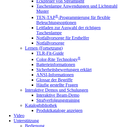
Eckpfeiler von Streamlight
Taschenlampe Anwendungen und Lichtstrahl
Muster
®
TEN-TAP
-Programmierung für flexible
Beleuchtungsoptionen
Leitfaden zur Auswahl der richtigen
Taschenlampe
Notfallvorsorge für Ersthelfer
Notfallvorsorge
Lernen (Fortsetzung)
TLR-Fit-Guide
®
Color-Rite Technology
Batterieinformationen
Sicherheitsbewertungen erklärt
ANSI-Informationen
Glossar der Begriffe
Häufig gestellte Fragen
Interaktive Demos und Schulungen
Interaktive Beam-Demo
Strafverfolgungstraining
Katalogbibliothek
Produktkataloge anzeigen
Video
Unterstützung
Bedienung