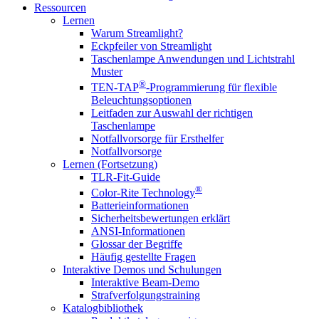
Ressourcen
Lernen
Warum Streamlight?
Eckpfeiler von Streamlight
Taschenlampe Anwendungen und Lichtstrahl
Muster
®
TEN-TAP
-Programmierung für flexible
Beleuchtungsoptionen
Leitfaden zur Auswahl der richtigen
Taschenlampe
Notfallvorsorge für Ersthelfer
Notfallvorsorge
Lernen (Fortsetzung)
TLR-Fit-Guide
®
Color-Rite Technology
Batterieinformationen
Sicherheitsbewertungen erklärt
ANSI-Informationen
Glossar der Begriffe
Häufig gestellte Fragen
Interaktive Demos und Schulungen
Interaktive Beam-Demo
Strafverfolgungstraining
Katalogbibliothek