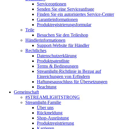
Serviceoptionen
Senden Sie eine Serviceanfrage
Finden Sie ein autorisiertes Service-Center
Garantieinformationen
Produktregistrierungsformular
Teile
Besuchen Sie den Teileshop
Händlerinformationen
Support-Website für Händler
Rechtliches
Datenschutzerklärung
Produktpatentliste
Terms & Bedingungen
Streamlight-Richtlinie in Bezug auf
Einreichungen von Erfindern
Haftungsausschluss für Übersetzungen
Beachtung
Gemeinschaft
#STREAMLIGHTSTRONG
Streamlight-Familie
Über uns
Rückmeldung
Shop-Ausrüstung
Produktregistrierung
Karrieren