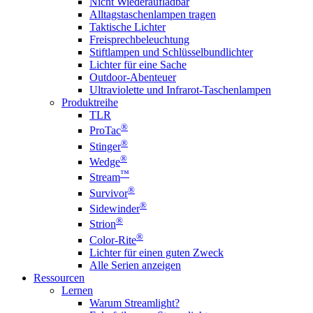
Nicht Wiederaufladbar
Alltagstaschenlampen tragen
Taktische Lichter
Freisprechbeleuchtung
Stiftlampen und Schlüsselbundlichter
Lichter für eine Sache
Outdoor-Abenteuer
Ultraviolette und Infrarot-Taschenlampen
Produktreihe
TLR
®
ProTac
®
Stinger
®
Wedge
™
Stream
®
Survivor
®
Sidewinder
®
Strion
®
Color-Rite
Lichter für einen guten Zweck
Alle Serien anzeigen
Ressourcen
Lernen
Warum Streamlight?