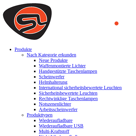
We use cookies to ensure that we provide you the best experience
on our website. By continuing to browse this website, you accept
that cookies are used to help us analyze how the website is used and
to offer you a better experience. To learn more or to find out how
you can disable cookies, you can access our
Privacy Policy
.
ACCEPT AND CLOSE
Produkte
Nach Kategorie erkunden
Neue Produkte
Waffenmontierte Lichter
Handgestützte Taschenlampen
Scheinwerfer
Helmhalterung
International sicherheitsbewertete Leuchten
Sicherheitsbewertete Leuchten
Rechtwinklige Taschenlampen
Notszenenlichter
Arbeitsscheinwerfer
Produkttypen
Wiederaufladbare
Wiederaufladbare USB
Multi-Kraftstoff