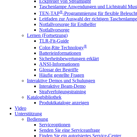
Eckpfeiler von Streamlight
Taschenlampe Anwendungen und Lichtstrahl Must
®
TEN-TAP
-Programmierung für flexible Beleuch
Leitfaden zur Auswahl der richtigen Taschenlamp
Notfallvorsorge für Ersthelfer
Notfallvorsorge
Lernen (Fortsetzung)
TLR-Fit-Guide
®
Color-Rite Technology
Batterieinformationen
Sicherheitsbewertungen erklärt
ANSI-Informationen
Glossar der Begriffe
Häufig gestellte Fragen
Interaktive Demos und Schulungen
Interaktive Beam-Demo
Strafverfolgungstraining
Katalogbibliothek
Produktkataloge anzeigen
Video
Unterstützung
Bedienung
Serviceoptionen
Senden Sie eine Serviceanfrage
Finden Sie ein autorisiertes Service-Center