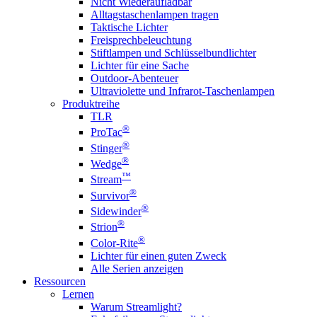
Nicht Wiederaufladbar
Alltagstaschenlampen tragen
Taktische Lichter
Freisprechbeleuchtung
Stiftlampen und Schlüsselbundlichter
Lichter für eine Sache
Outdoor-Abenteuer
Ultraviolette und Infrarot-Taschenlampen
Produktreihe
TLR
®
ProTac
®
Stinger
®
Wedge
™
Stream
®
Survivor
®
Sidewinder
®
Strion
®
Color-Rite
Lichter für einen guten Zweck
Alle Serien anzeigen
Ressourcen
Lernen
Warum Streamlight?