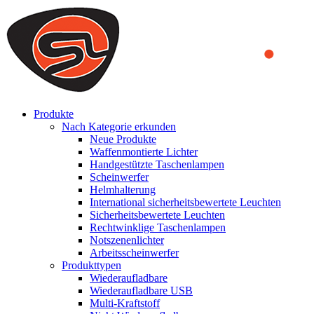
We use cookies to ensure that we provide you the best experience on o
you a better experience. To learn more or to find out how you can di
ACCEPT AND CLOSE
Produkte
Nach Kategorie erkunden
Neue Produkte
Waffenmontierte Lichter
Handgestützte Taschenlampen
Scheinwerfer
Helmhalterung
International sicherheitsbewertete Leuchten
Sicherheitsbewertete Leuchten
Rechtwinklige Taschenlampen
Notszenenlichter
Arbeitsscheinwerfer
Produkttypen
Wiederaufladbare
Wiederaufladbare USB
Multi-Kraftstoff