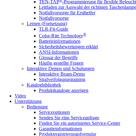
®
TEN-TAP
-Programmierung für flexible Beleuch
Leitfaden zur Auswahl der richtigen Taschenlamp
Notfallvorsorge für Ersthelfer
Notfallvorsorge
Lernen (Fortsetzung)
TLR-Fit-Guide
®
Color-Rite Technology
Batterieinformationen
Sicherheitsbewertungen erklärt
ANSI-Informationen
Glossar der Begriffe
Häufig gestellte Fragen
Interaktive Demos und Schulungen
Interaktive Beam-Demo
Strafverfolgungstraining
Katalogbibliothek
Produktkataloge anzeigen
Video
Unterstützung
Bedienung
Serviceoptionen
Senden Sie eine Serviceanfrage
Finden Sie ein autorisiertes Service-Center
Garantieinformationen
Produktregistrierungsformular