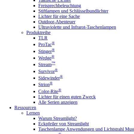
Taktische Lichter
Freisprechbeleuchtung
Stiftlampen und Schlüsselbundlichter
Lichter für eine Sache
Outdoor-Abenteuer
Ultraviolette und Infrarot-Taschenlampen
Produktreihe
TLR
®
ProTac
®
Stinger
®
Wedge
™
Stream
®
Survivor
®
Sidewinder
®
Strion
®
Color-Rite
Lichter für einen guten Zweck
Alle Serien anzeigen
Ressourcen
Lernen
Warum Streamlight?
Eckpfeiler von Streamlight
Taschenlampe Anwendungen und Lichtstrahl Must