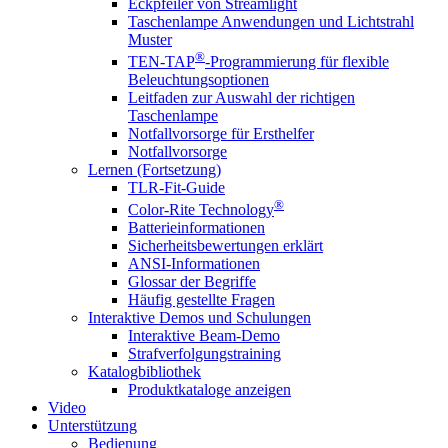
Eckpfeiler von Streamlight
Taschenlampe Anwendungen und Lichtstrahl
Muster
®
TEN-TAP
-Programmierung für flexible
Beleuchtungsoptionen
Leitfaden zur Auswahl der richtigen
Taschenlampe
Notfallvorsorge für Ersthelfer
Notfallvorsorge
Lernen (Fortsetzung)
TLR-Fit-Guide
®
Color-Rite Technology
Batterieinformationen
Sicherheitsbewertungen erklärt
ANSI-Informationen
Glossar der Begriffe
Häufig gestellte Fragen
Interaktive Demos und Schulungen
Interaktive Beam-Demo
Strafverfolgungstraining
Katalogbibliothek
Produktkataloge anzeigen
Video
Unterstützung
Bedienung