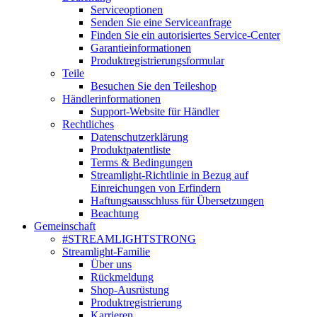
Serviceoptionen
Senden Sie eine Serviceanfrage
Finden Sie ein autorisiertes Service-Center
Garantieinformationen
Produktregistrierungsformular
Teile
Besuchen Sie den Teileshop
Händlerinformationen
Support-Website für Händler
Rechtliches
Datenschutzerklärung
Produktpatentliste
Terms & Bedingungen
Streamlight-Richtlinie in Bezug auf
Einreichungen von Erfindern
Haftungsausschluss für Übersetzungen
Beachtung
Gemeinschaft
#STREAMLIGHTSTRONG
Streamlight-Familie
Über uns
Rückmeldung
Shop-Ausrüstung
Produktregistrierung
Karrieren