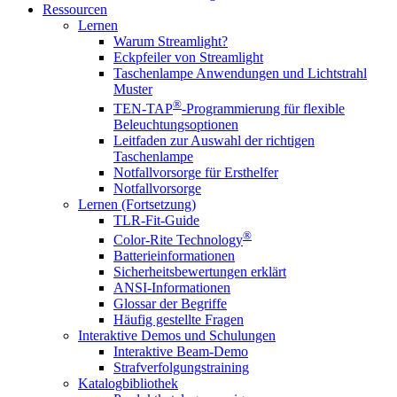
Ressourcen
Lernen
Warum Streamlight?
Eckpfeiler von Streamlight
Taschenlampe Anwendungen und Lichtstrahl
Muster
®
TEN-TAP
-Programmierung für flexible
Beleuchtungsoptionen
Leitfaden zur Auswahl der richtigen
Taschenlampe
Notfallvorsorge für Ersthelfer
Notfallvorsorge
Lernen (Fortsetzung)
TLR-Fit-Guide
®
Color-Rite Technology
Batterieinformationen
Sicherheitsbewertungen erklärt
ANSI-Informationen
Glossar der Begriffe
Häufig gestellte Fragen
Interaktive Demos und Schulungen
Interaktive Beam-Demo
Strafverfolgungstraining
Katalogbibliothek