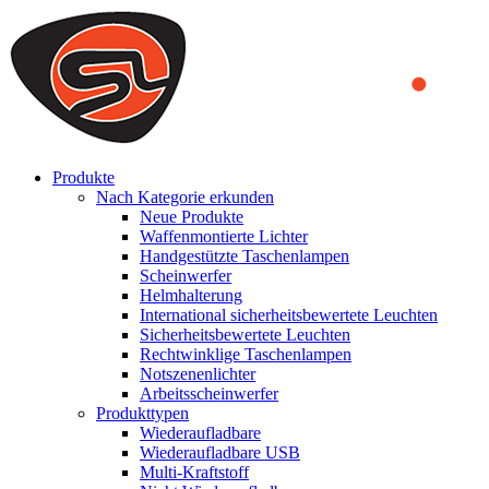
We use cookies to ensure that we provide you the best experience
on our website. By continuing to browse this website, you accept
that cookies are used to help us analyze how the website is used and
to offer you a better experience. To learn more or to find out how
you can disable cookies, you can access our
Privacy Policy
.
ACCEPT AND CLOSE
Produkte
Nach Kategorie erkunden
Neue Produkte
Waffenmontierte Lichter
Handgestützte Taschenlampen
Scheinwerfer
Helmhalterung
International sicherheitsbewertete Leuchten
Sicherheitsbewertete Leuchten
Rechtwinklige Taschenlampen
Notszenenlichter
Arbeitsscheinwerfer
Produkttypen
Wiederaufladbare
Wiederaufladbare USB
Multi-Kraftstoff