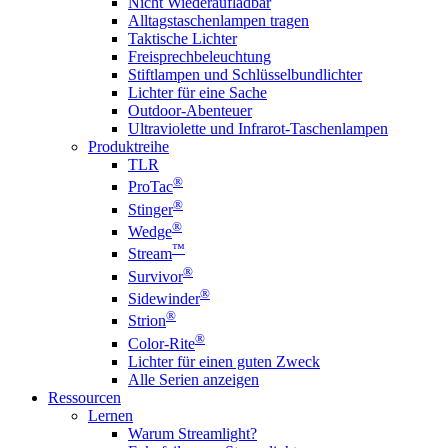
Nicht Wiederaufladbar
Alltagstaschenlampen tragen
Taktische Lichter
Freisprechbeleuchtung
Stiftlampen und Schlüsselbundlichter
Lichter für eine Sache
Outdoor-Abenteuer
Ultraviolette und Infrarot-Taschenlampen
Produktreihe
TLR
®
ProTac
®
Stinger
®
Wedge
™
Stream
®
Survivor
®
Sidewinder
®
Strion
®
Color-Rite
Lichter für einen guten Zweck
Alle Serien anzeigen
Ressourcen
Lernen
Warum Streamlight?