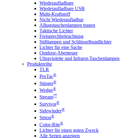
Wiederaufladbare
Wiederaufladbare USB
Multi-Kraftstoff
Nicht Wiederaufladbar
Alltagstaschenlampen tragen
Taktische Lichter
Freisprechbeleuchtung
Stiftlampen und Schlüsselbundlichter
Lichter für eine Sache
Outdoor-Abenteuer
Ultraviolette und Infrarot-Taschenlampen
Produktreihe
TLR
®
ProTac
®
Stinger
®
Wedge
™
Stream
®
Survivor
®
Sidewinder
®
Strion
®
Color-Rite
Lichter für einen guten Zweck
Alle Serien anzeigen