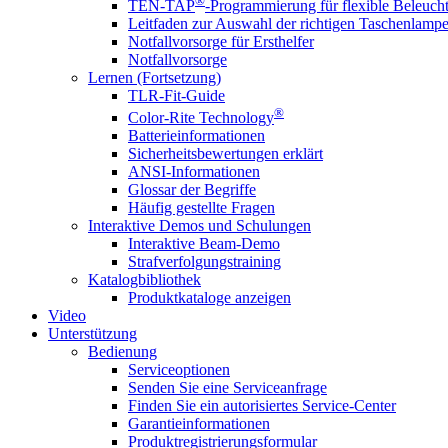
®
TEN-TAP
-Programmierung für flexible Beleuch
Leitfaden zur Auswahl der richtigen Taschenlamp
Notfallvorsorge für Ersthelfer
Notfallvorsorge
Lernen (Fortsetzung)
TLR-Fit-Guide
®
Color-Rite Technology
Batterieinformationen
Sicherheitsbewertungen erklärt
ANSI-Informationen
Glossar der Begriffe
Häufig gestellte Fragen
Interaktive Demos und Schulungen
Interaktive Beam-Demo
Strafverfolgungstraining
Katalogbibliothek
Produktkataloge anzeigen
Video
Unterstützung
Bedienung
Serviceoptionen
Senden Sie eine Serviceanfrage
Finden Sie ein autorisiertes Service-Center
Garantieinformationen
Produktregistrierungsformular