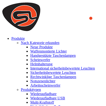
We use cookies to ensure that we provide you the best experience on o
you a better experience. To learn more or to find out how you can di
ACCEPT AND CLOSE
Produkte
Nach Kategorie erkunden
Neue Produkte
Waffenmontierte Lichter
Handgestützte Taschenlampen
Scheinwerfer
Helmhalterung
International sicherheitsbewertete Leuchten
Sicherheitsbewertete Leuchten
Rechtwinklige Taschenlampen
Notszenenlichter
Arbeitsscheinwerfer
Produkttypen
Wiederaufladbare
Wiederaufladbare USB
Multi-Kraftstoff