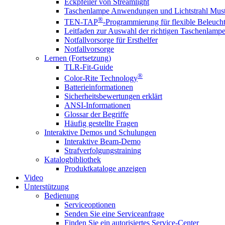
Eckpfeiler von Streamlight
Taschenlampe Anwendungen und Lichtstrahl Must
®
TEN-TAP
-Programmierung für flexible Beleuch
Leitfaden zur Auswahl der richtigen Taschenlamp
Notfallvorsorge für Ersthelfer
Notfallvorsorge
Lernen (Fortsetzung)
TLR-Fit-Guide
®
Color-Rite Technology
Batterieinformationen
Sicherheitsbewertungen erklärt
ANSI-Informationen
Glossar der Begriffe
Häufig gestellte Fragen
Interaktive Demos und Schulungen
Interaktive Beam-Demo
Strafverfolgungstraining
Katalogbibliothek
Produktkataloge anzeigen
Video
Unterstützung
Bedienung
Serviceoptionen
Senden Sie eine Serviceanfrage
Finden Sie ein autorisiertes Service-Center