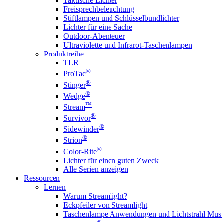
Taktische Lichter
Freisprechbeleuchtung
Stiftlampen und Schlüsselbundlichter
Lichter für eine Sache
Outdoor-Abenteuer
Ultraviolette und Infrarot-Taschenlampen
Produktreihe
TLR
®
ProTac
®
Stinger
®
Wedge
™
Stream
®
Survivor
®
Sidewinder
®
Strion
®
Color-Rite
Lichter für einen guten Zweck
Alle Serien anzeigen
Ressourcen
Lernen
Warum Streamlight?
Eckpfeiler von Streamlight
Taschenlampe Anwendungen und Lichtstrahl Must