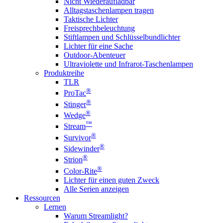
Nicht Wiederaufladbar
Alltagstaschenlampen tragen
Taktische Lichter
Freisprechbeleuchtung
Stiftlampen und Schlüsselbundlichter
Lichter für eine Sache
Outdoor-Abenteuer
Ultraviolette und Infrarot-Taschenlampen
Produktreihe
TLR
®
ProTac
®
Stinger
®
Wedge
™
Stream
®
Survivor
®
Sidewinder
®
Strion
®
Color-Rite
Lichter für einen guten Zweck
Alle Serien anzeigen
Ressourcen
Lernen
Warum Streamlight?