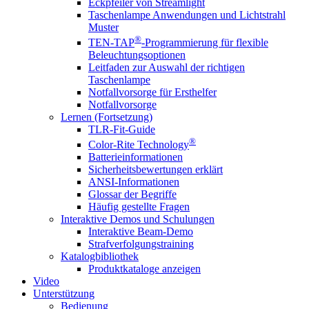
Eckpfeiler von Streamlight
Taschenlampe Anwendungen und Lichtstrahl
Muster
®
TEN-TAP
-Programmierung für flexible
Beleuchtungsoptionen
Leitfaden zur Auswahl der richtigen
Taschenlampe
Notfallvorsorge für Ersthelfer
Notfallvorsorge
Lernen (Fortsetzung)
TLR-Fit-Guide
®
Color-Rite Technology
Batterieinformationen
Sicherheitsbewertungen erklärt
ANSI-Informationen
Glossar der Begriffe
Häufig gestellte Fragen
Interaktive Demos und Schulungen
Interaktive Beam-Demo
Strafverfolgungstraining
Katalogbibliothek
Produktkataloge anzeigen
Video
Unterstützung
Bedienung