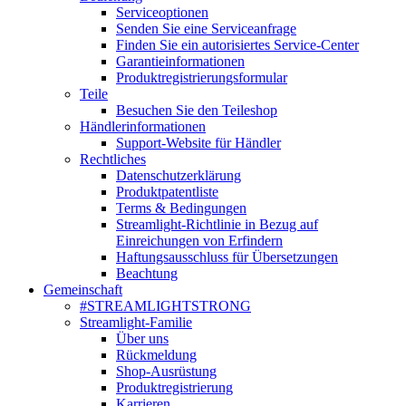
Serviceoptionen
Senden Sie eine Serviceanfrage
Finden Sie ein autorisiertes Service-Center
Garantieinformationen
Produktregistrierungsformular
Teile
Besuchen Sie den Teileshop
Händlerinformationen
Support-Website für Händler
Rechtliches
Datenschutzerklärung
Produktpatentliste
Terms & Bedingungen
Streamlight-Richtlinie in Bezug auf
Einreichungen von Erfindern
Haftungsausschluss für Übersetzungen
Beachtung
Gemeinschaft
#STREAMLIGHTSTRONG
Streamlight-Familie
Über uns
Rückmeldung
Shop-Ausrüstung
Produktregistrierung
Karrieren