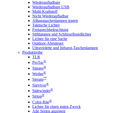
Wiederaufladbare
Wiederaufladbare USB
Multi-Kraftstoff
Nicht Wiederaufladbar
Alltagstaschenlampen tragen
Taktische Lichter
Freisprechbeleuchtung
Stiftlampen und Schlüsselbundlichter
Lichter für eine Sache
Outdoor-Abenteuer
Ultraviolette und Infrarot-Taschenlampen
Produktreihe
TLR
®
ProTac
®
Stinger
®
Wedge
™
Stream
®
Survivor
®
Sidewinder
®
Strion
®
Color-Rite
Lichter für einen guten Zweck
Alle Serien anzeigen