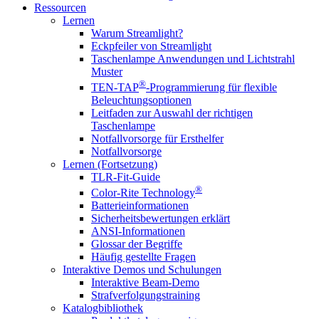
Ressourcen
Lernen
Warum Streamlight?
Eckpfeiler von Streamlight
Taschenlampe Anwendungen und Lichtstrahl
Muster
®
TEN-TAP
-Programmierung für flexible
Beleuchtungsoptionen
Leitfaden zur Auswahl der richtigen
Taschenlampe
Notfallvorsorge für Ersthelfer
Notfallvorsorge
Lernen (Fortsetzung)
TLR-Fit-Guide
®
Color-Rite Technology
Batterieinformationen
Sicherheitsbewertungen erklärt
ANSI-Informationen
Glossar der Begriffe
Häufig gestellte Fragen
Interaktive Demos und Schulungen
Interaktive Beam-Demo
Strafverfolgungstraining
Katalogbibliothek