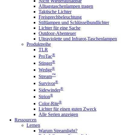
Nicht Wiederaufladbar
Alltagstaschenlampen tragen
Taktische Lichter
Freisprechbeleuchtung
Stiftlampen und Schlüsselbundlichter
Lichter für eine Sache
Outdoor-Abenteuer
Ultraviolette und Infrarot-Taschenlampen
Produktreihe
TLR
®
ProTac
®
Stinger
®
Wedge
™
Stream
®
Survivor
®
Sidewinder
®
Strion
®
Color-Rite
Lichter für einen guten Zweck
Alle Serien anzeigen
Ressourcen
Lernen
Warum Streamlight?