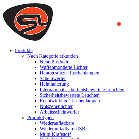
We use cookies to ensure that we provide you the best experience
on our website. By continuing to browse this website, you accept
that cookies are used to help us analyze how the website is used and
to offer you a better experience. To learn more or to find out how
you can disable cookies, you can access our
Privacy Policy
.
ACCEPT AND CLOSE
Produkte
Nach Kategorie erkunden
Neue Produkte
Waffenmontierte Lichter
Handgestützte Taschenlampen
Scheinwerfer
Helmhalterung
International sicherheitsbewertete Leuchten
Sicherheitsbewertete Leuchten
Rechtwinklige Taschenlampen
Notszenenlichter
Arbeitsscheinwerfer
Produkttypen
Wiederaufladbare
Wiederaufladbare USB
Multi-Kraftstoff