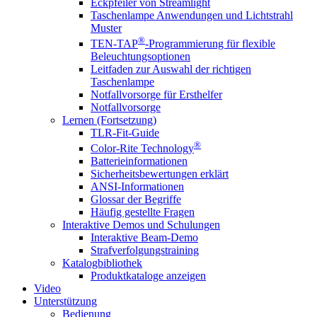
Eckpfeiler von Streamlight
Taschenlampe Anwendungen und Lichtstrahl
Muster
®
TEN-TAP
-Programmierung für flexible
Beleuchtungsoptionen
Leitfaden zur Auswahl der richtigen
Taschenlampe
Notfallvorsorge für Ersthelfer
Notfallvorsorge
Lernen (Fortsetzung)
TLR-Fit-Guide
®
Color-Rite Technology
Batterieinformationen
Sicherheitsbewertungen erklärt
ANSI-Informationen
Glossar der Begriffe
Häufig gestellte Fragen
Interaktive Demos und Schulungen
Interaktive Beam-Demo
Strafverfolgungstraining
Katalogbibliothek
Produktkataloge anzeigen
Video
Unterstützung
Bedienung