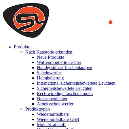
We use cookies to ensure that we provide you the best experience
on our website. By continuing to browse this website, you accept
that cookies are used to help us analyze how the website is used and
to offer you a better experience. To learn more or to find out how
you can disable cookies, you can access our
Privacy Policy
.
ACCEPT AND CLOSE
Produkte
Nach Kategorie erkunden
Neue Produkte
Waffenmontierte Lichter
Handgestützte Taschenlampen
Scheinwerfer
Helmhalterung
International sicherheitsbewertete Leuchten
Sicherheitsbewertete Leuchten
Rechtwinklige Taschenlampen
Notszenenlichter
Arbeitsscheinwerfer
Produkttypen
Wiederaufladbare
Wiederaufladbare USB
Multi-Kraftstoff