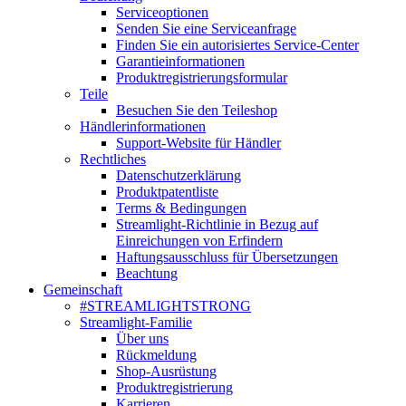
Serviceoptionen
Senden Sie eine Serviceanfrage
Finden Sie ein autorisiertes Service-Center
Garantieinformationen
Produktregistrierungsformular
Teile
Besuchen Sie den Teileshop
Händlerinformationen
Support-Website für Händler
Rechtliches
Datenschutzerklärung
Produktpatentliste
Terms & Bedingungen
Streamlight-Richtlinie in Bezug auf
Einreichungen von Erfindern
Haftungsausschluss für Übersetzungen
Beachtung
Gemeinschaft
#STREAMLIGHTSTRONG
Streamlight-Familie
Über uns
Rückmeldung
Shop-Ausrüstung
Produktregistrierung
Karrieren