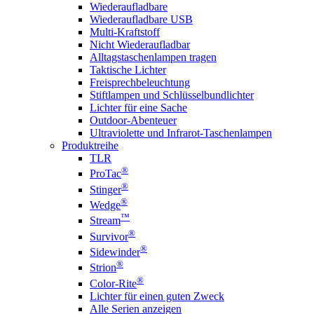
Wiederaufladbare
Wiederaufladbare USB
Multi-Kraftstoff
Nicht Wiederaufladbar
Alltagstaschenlampen tragen
Taktische Lichter
Freisprechbeleuchtung
Stiftlampen und Schlüsselbundlichter
Lichter für eine Sache
Outdoor-Abenteuer
Ultraviolette und Infrarot-Taschenlampen
Produktreihe
TLR
®
ProTac
®
Stinger
®
Wedge
™
Stream
®
Survivor
®
Sidewinder
®
Strion
®
Color-Rite
Lichter für einen guten Zweck
Alle Serien anzeigen