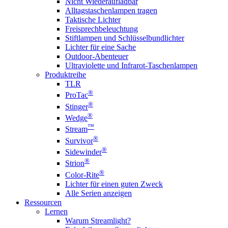
Nicht Wiederaufladbar
Alltagstaschenlampen tragen
Taktische Lichter
Freisprechbeleuchtung
Stiftlampen und Schlüsselbundlichter
Lichter für eine Sache
Outdoor-Abenteuer
Ultraviolette und Infrarot-Taschenlampen
Produktreihe
TLR
®
ProTac
®
Stinger
®
Wedge
™
Stream
®
Survivor
®
Sidewinder
®
Strion
®
Color-Rite
Lichter für einen guten Zweck
Alle Serien anzeigen
Ressourcen
Lernen
Warum Streamlight?