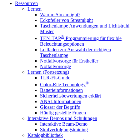
Ressourcen
Lernen
Warum Streamlight?
Eckpfeiler von Streamlight
Taschenlampe Anwendungen und Lichtstrahl
Muster
®
TEN-TAP
-Programmierung für flexible
Beleuchtungsoptionen
Leitfaden zur Auswahl der richtigen
Taschenlampe
Notfallvorsorge für Ersthelfer
Notfallvorsorge
Lernen (Fortsetzung)
TLR-Fit-Guide
®
Color-Rite Technology
Batterieinformationen
Sicherheitsbewertungen erklärt
ANSI-Informationen
Glossar der Begriffe
Häufig gestellte Fragen
Interaktive Demos und Schulungen
Interaktive Beam-Demo
Strafverfolgungstraining
Katalogbibliothek