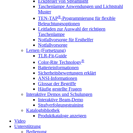
Eckpfeiler von Streamlight
Taschenlampe Anwendungen und Lichtstrahl
Muster
®
TEN-TAP
-Programmierung für flexible
Beleuchtungsoptionen
Leitfaden zur Auswahl der richtigen
Taschenlampe
Notfallvorsorge für Ersthelfer
Notfallvorsorge
Lernen (Fortsetzung)
TLR-Fit-Guide
®
Color-Rite Technology
Batterieinformationen
Sicherheitsbewertungen erklärt
ANSI-Informationen
Glossar der Begriffe
Häufig gestellte Fragen
Interaktive Demos und Schulungen
Interaktive Beam-Demo
Strafverfolgungstraining
Katalogbibliothek
Produktkataloge anzeigen
Video
Unterstützung
Bedienung