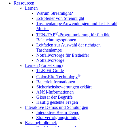
Ressourcen
Lernen
Warum Streamlight?
Eckpfeiler von Streamlight
Taschenlampe Anwendungen und Lichtstrahl
Muster
®
TEN-TAP
-Programmierung für flexible
Beleuchtungsoptionen
Leitfaden zur Auswahl der richtigen
Taschenlampe
Notfallvorsorge für Ersthelfer
Notfallvorsorge
Lernen (Fortsetzung)
TLR-Fit-Guide
®
Color-Rite Technology
Batterieinformationen
Sicherheitsbewertungen erklärt
ANSI-Informationen
Glossar der Begriffe
Häufig gestellte Fragen
Interaktive Demos und Schulungen
Interaktive Beam-Demo
Strafverfolgungstraining
Katalogbibliothek