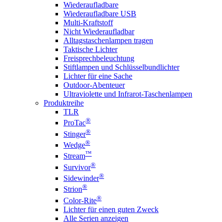
Wiederaufladbare
Wiederaufladbare USB
Multi-Kraftstoff
Nicht Wiederaufladbar
Alltagstaschenlampen tragen
Taktische Lichter
Freisprechbeleuchtung
Stiftlampen und Schlüsselbundlichter
Lichter für eine Sache
Outdoor-Abenteuer
Ultraviolette und Infrarot-Taschenlampen
Produktreihe
TLR
®
ProTac
®
Stinger
®
Wedge
™
Stream
®
Survivor
®
Sidewinder
®
Strion
®
Color-Rite
Lichter für einen guten Zweck
Alle Serien anzeigen