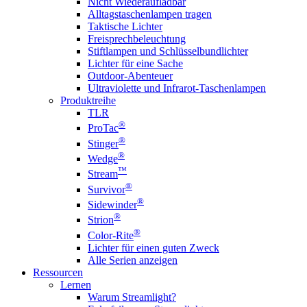
Nicht Wiederaufladbar
Alltagstaschenlampen tragen
Taktische Lichter
Freisprechbeleuchtung
Stiftlampen und Schlüsselbundlichter
Lichter für eine Sache
Outdoor-Abenteuer
Ultraviolette und Infrarot-Taschenlampen
Produktreihe
TLR
®
ProTac
®
Stinger
®
Wedge
™
Stream
®
Survivor
®
Sidewinder
®
Strion
®
Color-Rite
Lichter für einen guten Zweck
Alle Serien anzeigen
Ressourcen
Lernen
Warum Streamlight?