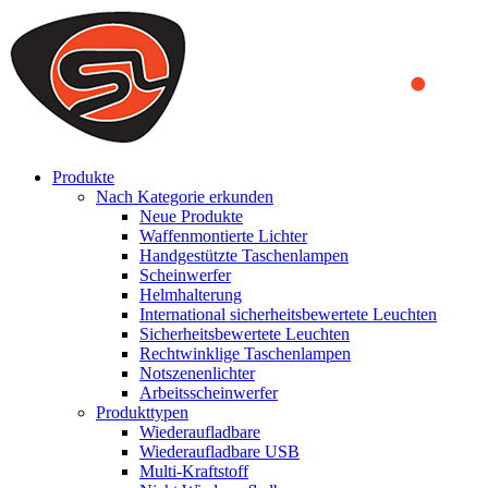
We use cookies to ensure that we provide you the best experience
on our website. By continuing to browse this website, you accept
that cookies are used to help us analyze how the website is used and
to offer you a better experience. To learn more or to find out how
you can disable cookies, you can access our
Privacy Policy
.
ACCEPT AND CLOSE
Produkte
Nach Kategorie erkunden
Neue Produkte
Waffenmontierte Lichter
Handgestützte Taschenlampen
Scheinwerfer
Helmhalterung
International sicherheitsbewertete Leuchten
Sicherheitsbewertete Leuchten
Rechtwinklige Taschenlampen
Notszenenlichter
Arbeitsscheinwerfer
Produkttypen
Wiederaufladbare
Wiederaufladbare USB
Multi-Kraftstoff