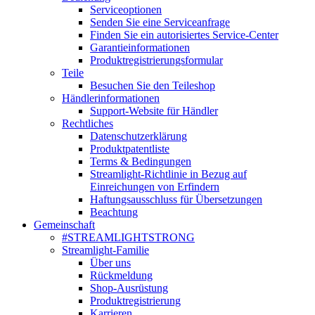
Serviceoptionen
Senden Sie eine Serviceanfrage
Finden Sie ein autorisiertes Service-Center
Garantieinformationen
Produktregistrierungsformular
Teile
Besuchen Sie den Teileshop
Händlerinformationen
Support-Website für Händler
Rechtliches
Datenschutzerklärung
Produktpatentliste
Terms & Bedingungen
Streamlight-Richtlinie in Bezug auf
Einreichungen von Erfindern
Haftungsausschluss für Übersetzungen
Beachtung
Gemeinschaft
#STREAMLIGHTSTRONG
Streamlight-Familie
Über uns
Rückmeldung
Shop-Ausrüstung
Produktregistrierung
Karrieren