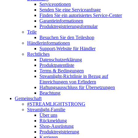
Serviceoptionen
Senden Sie eine Serviceanfrage
Finden Sie ein autorisiertes Service-Center
Garantieinformationen
Produktregistrierungsformular
Teile
Besuchen Sie den Teileshop
Händlerinformationen
Support-Website für Händler
Rechtliches
Datenschutzerklärung
Produktpatentliste
Terms & Bedingungen
Streamlight-Richtlinie in Bezug auf
Einreichungen von Erfindern
Haftungsausschluss für Übersetzungen
Beachtung
Gemeinschaft
#STREAMLIGHTSTRONG
Streamlight-Familie
Über uns
Rückmeldung
Shop-Ausrüstung
Produktregistrierung
Karrieren