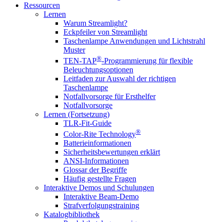
Ressourcen
Lernen
Warum Streamlight?
Eckpfeiler von Streamlight
Taschenlampe Anwendungen und Lichtstrahl
Muster
®
TEN-TAP
-Programmierung für flexible
Beleuchtungsoptionen
Leitfaden zur Auswahl der richtigen
Taschenlampe
Notfallvorsorge für Ersthelfer
Notfallvorsorge
Lernen (Fortsetzung)
TLR-Fit-Guide
®
Color-Rite Technology
Batterieinformationen
Sicherheitsbewertungen erklärt
ANSI-Informationen
Glossar der Begriffe
Häufig gestellte Fragen
Interaktive Demos und Schulungen
Interaktive Beam-Demo
Strafverfolgungstraining
Katalogbibliothek