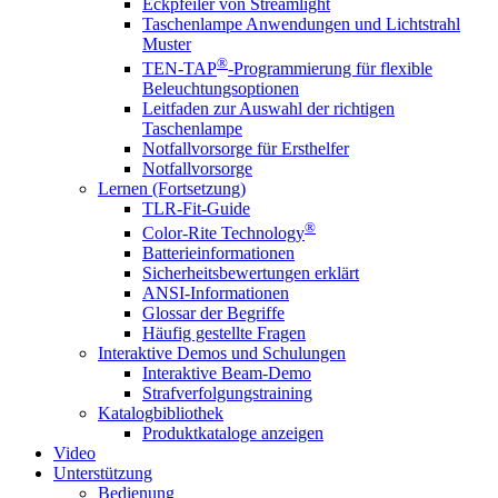
Eckpfeiler von Streamlight
Taschenlampe Anwendungen und Lichtstrahl
Muster
®
TEN-TAP
-Programmierung für flexible
Beleuchtungsoptionen
Leitfaden zur Auswahl der richtigen
Taschenlampe
Notfallvorsorge für Ersthelfer
Notfallvorsorge
Lernen (Fortsetzung)
TLR-Fit-Guide
®
Color-Rite Technology
Batterieinformationen
Sicherheitsbewertungen erklärt
ANSI-Informationen
Glossar der Begriffe
Häufig gestellte Fragen
Interaktive Demos und Schulungen
Interaktive Beam-Demo
Strafverfolgungstraining
Katalogbibliothek
Produktkataloge anzeigen
Video
Unterstützung
Bedienung