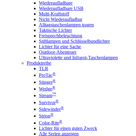
Wiederaufladbare
Wiederaufladbare USB
Multi-Kraftstoff
Nicht Wiederaufladbar
Alltagstaschenlampen tragen
Taktische Lichter
Freisprechbeleuchtung
Stiftlampen und Schlüsselbundlichter
Lichter für eine Sache
Outdoor-Abenteuer
Ultraviolette und Infrarot-Taschenlampen
Produktreihe
TLR
®
ProTac
®
Stinger
®
Wedge
™
Stream
®
Survivor
®
Sidewinder
®
Strion
®
Color-Rite
Lichter für einen guten Zweck
Alle Serien anzeigen