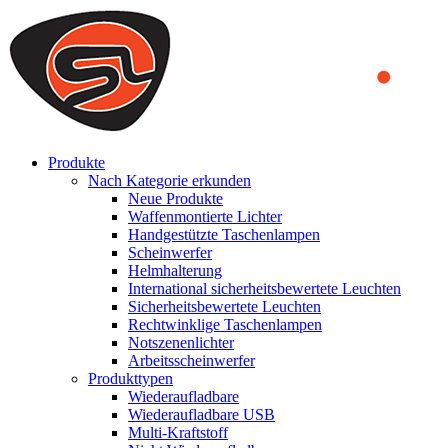
We use cookies to ensure that we provide you the best experience
on our website. By continuing to browse this website, you accept
that cookies are used to help us analyze how the website is used and
to offer you a better experience. To learn more or to find out how
you can disable cookies, you can access our
Privacy Policy
.
ACCEPT AND CLOSE
Produkte
Nach Kategorie erkunden
Neue Produkte
Waffenmontierte Lichter
Handgestützte Taschenlampen
Scheinwerfer
Helmhalterung
International sicherheitsbewertete Leuchten
Sicherheitsbewertete Leuchten
Rechtwinklige Taschenlampen
Notszenenlichter
Arbeitsscheinwerfer
Produkttypen
Wiederaufladbare
Wiederaufladbare USB
Multi-Kraftstoff