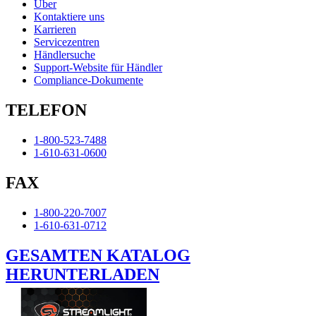
Über
Kontaktiere uns
Karrieren
Servicezentren
Händlersuche
Support-Website für Händler
Compliance-Dokumente
TELEFON
1-800-523-7488
1-610-631-0600
FAX
1-800-220-7007
1-610-631-0712
GESAMTEN KATALOG
HERUNTERLADEN