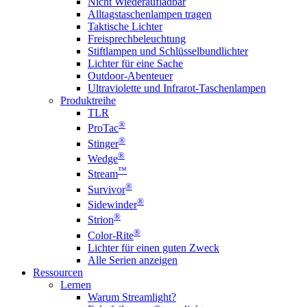
Nicht Wiederaufladbar
Alltagstaschenlampen tragen
Taktische Lichter
Freisprechbeleuchtung
Stiftlampen und Schlüsselbundlichter
Lichter für eine Sache
Outdoor-Abenteuer
Ultraviolette und Infrarot-Taschenlampen
Produktreihe
TLR
®
ProTac
®
Stinger
®
Wedge
™
Stream
®
Survivor
®
Sidewinder
®
Strion
®
Color-Rite
Lichter für einen guten Zweck
Alle Serien anzeigen
Ressourcen
Lernen
Warum Streamlight?