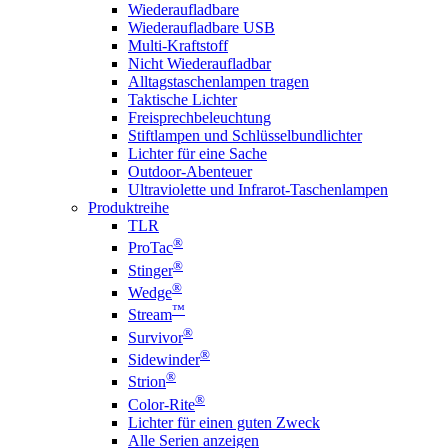
Wiederaufladbare
Wiederaufladbare USB
Multi-Kraftstoff
Nicht Wiederaufladbar
Alltagstaschenlampen tragen
Taktische Lichter
Freisprechbeleuchtung
Stiftlampen und Schlüsselbundlichter
Lichter für eine Sache
Outdoor-Abenteuer
Ultraviolette und Infrarot-Taschenlampen
Produktreihe
TLR
®
ProTac
®
Stinger
®
Wedge
™
Stream
®
Survivor
®
Sidewinder
®
Strion
®
Color-Rite
Lichter für einen guten Zweck
Alle Serien anzeigen