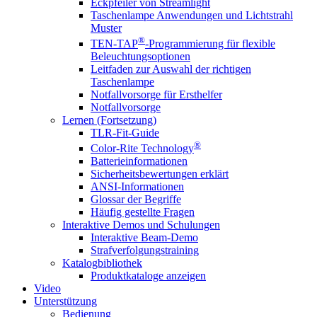
Eckpfeiler von Streamlight
Taschenlampe Anwendungen und Lichtstrahl
Muster
®
TEN-TAP
-Programmierung für flexible
Beleuchtungsoptionen
Leitfaden zur Auswahl der richtigen
Taschenlampe
Notfallvorsorge für Ersthelfer
Notfallvorsorge
Lernen (Fortsetzung)
TLR-Fit-Guide
®
Color-Rite Technology
Batterieinformationen
Sicherheitsbewertungen erklärt
ANSI-Informationen
Glossar der Begriffe
Häufig gestellte Fragen
Interaktive Demos und Schulungen
Interaktive Beam-Demo
Strafverfolgungstraining
Katalogbibliothek
Produktkataloge anzeigen
Video
Unterstützung
Bedienung