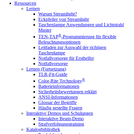
Ressourcen
Lernen
Warum Streamlight?
Eckpfeiler von Streamlight
Taschenlampe Anwendungen und Lichtstrahl
Muster
®
TEN-TAP
-Programmierung für flexible
Beleuchtungsoptionen
Leitfaden zur Auswahl der richtigen
Taschenlampe
Notfallvorsorge für Ersthelfer
Notfallvorsorge
Lernen (Fortsetzung)
TLR-Fit-Guide
®
Color-Rite Technology
Batterieinformationen
Sicherheitsbewertungen erklärt
ANSI-Informationen
Glossar der Begriffe
Häufig gestellte Fragen
Interaktive Demos und Schulungen
Interaktive Beam-Demo
Strafverfolgungstraining
Katalogbibliothek