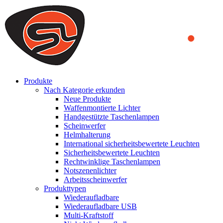
We use cookies to ensure that we provide you the best experience
on our website. By continuing to browse this website, you accept
that cookies are used to help us analyze how the website is used and
to offer you a better experience. To learn more or to find out how
you can disable cookies, you can access our
Privacy Policy
.
ACCEPT AND CLOSE
Produkte
Nach Kategorie erkunden
Neue Produkte
Waffenmontierte Lichter
Handgestützte Taschenlampen
Scheinwerfer
Helmhalterung
International sicherheitsbewertete Leuchten
Sicherheitsbewertete Leuchten
Rechtwinklige Taschenlampen
Notszenenlichter
Arbeitsscheinwerfer
Produkttypen
Wiederaufladbare
Wiederaufladbare USB
Multi-Kraftstoff