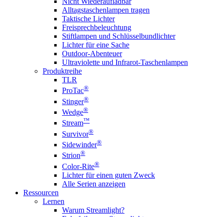
Nicht Wiederaufladbar
Alltagstaschenlampen tragen
Taktische Lichter
Freisprechbeleuchtung
Stiftlampen und Schlüsselbundlichter
Lichter für eine Sache
Outdoor-Abenteuer
Ultraviolette und Infrarot-Taschenlampen
Produktreihe
TLR
®
ProTac
®
Stinger
®
Wedge
™
Stream
®
Survivor
®
Sidewinder
®
Strion
®
Color-Rite
Lichter für einen guten Zweck
Alle Serien anzeigen
Ressourcen
Lernen
Warum Streamlight?