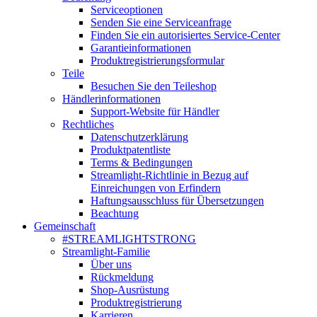
Serviceoptionen
Senden Sie eine Serviceanfrage
Finden Sie ein autorisiertes Service-Center
Garantieinformationen
Produktregistrierungsformular
Teile
Besuchen Sie den Teileshop
Händlerinformationen
Support-Website für Händler
Rechtliches
Datenschutzerklärung
Produktpatentliste
Terms & Bedingungen
Streamlight-Richtlinie in Bezug auf
Einreichungen von Erfindern
Haftungsausschluss für Übersetzungen
Beachtung
Gemeinschaft
#STREAMLIGHTSTRONG
Streamlight-Familie
Über uns
Rückmeldung
Shop-Ausrüstung
Produktregistrierung
Karrieren