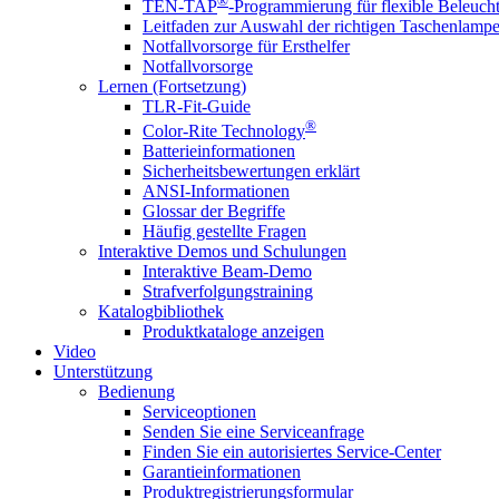
®
TEN-TAP
-Programmierung für flexible Beleuch
Leitfaden zur Auswahl der richtigen Taschenlamp
Notfallvorsorge für Ersthelfer
Notfallvorsorge
Lernen (Fortsetzung)
TLR-Fit-Guide
®
Color-Rite Technology
Batterieinformationen
Sicherheitsbewertungen erklärt
ANSI-Informationen
Glossar der Begriffe
Häufig gestellte Fragen
Interaktive Demos und Schulungen
Interaktive Beam-Demo
Strafverfolgungstraining
Katalogbibliothek
Produktkataloge anzeigen
Video
Unterstützung
Bedienung
Serviceoptionen
Senden Sie eine Serviceanfrage
Finden Sie ein autorisiertes Service-Center
Garantieinformationen
Produktregistrierungsformular