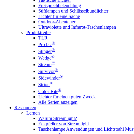
Taktische Lichter
Freisprechbeleuchtung
Stiftlampen und Schlüsselbundlichter
Lichter für eine Sache
Outdoor-Abenteuer
Ultraviolette und Infrarot-Taschenlampen
Produktreihe
TLR
®
ProTac
®
Stinger
®
Wedge
™
Stream
®
Survivor
®
Sidewinder
®
Strion
®
Color-Rite
Lichter für einen guten Zweck
Alle Serien anzeigen
Ressourcen
Lernen
Warum Streamlight?
Eckpfeiler von Streamlight
Taschenlampe Anwendungen und Lichtstrahl Must