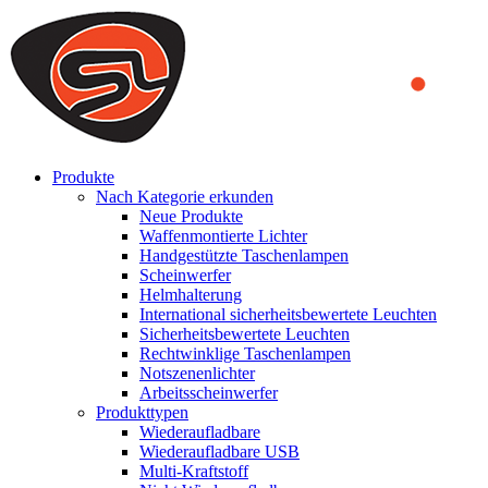
We use cookies to ensure that we provide you the best experience on o
you a better experience. To learn more or to find out how you can di
ACCEPT AND CLOSE
Produkte
Nach Kategorie erkunden
Neue Produkte
Waffenmontierte Lichter
Handgestützte Taschenlampen
Scheinwerfer
Helmhalterung
International sicherheitsbewertete Leuchten
Sicherheitsbewertete Leuchten
Rechtwinklige Taschenlampen
Notszenenlichter
Arbeitsscheinwerfer
Produkttypen
Wiederaufladbare
Wiederaufladbare USB
Multi-Kraftstoff