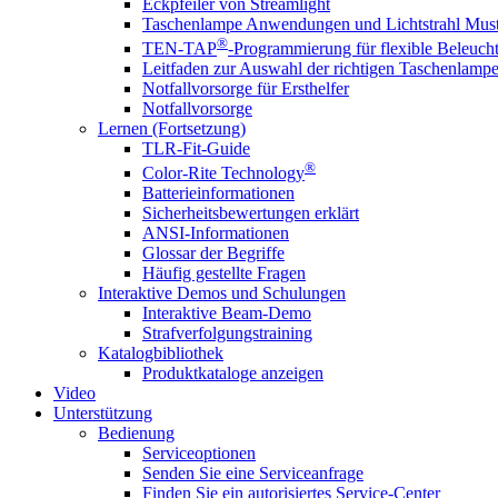
Eckpfeiler von Streamlight
Taschenlampe Anwendungen und Lichtstrahl Must
®
TEN-TAP
-Programmierung für flexible Beleuch
Leitfaden zur Auswahl der richtigen Taschenlamp
Notfallvorsorge für Ersthelfer
Notfallvorsorge
Lernen (Fortsetzung)
TLR-Fit-Guide
®
Color-Rite Technology
Batterieinformationen
Sicherheitsbewertungen erklärt
ANSI-Informationen
Glossar der Begriffe
Häufig gestellte Fragen
Interaktive Demos und Schulungen
Interaktive Beam-Demo
Strafverfolgungstraining
Katalogbibliothek
Produktkataloge anzeigen
Video
Unterstützung
Bedienung
Serviceoptionen
Senden Sie eine Serviceanfrage
Finden Sie ein autorisiertes Service-Center