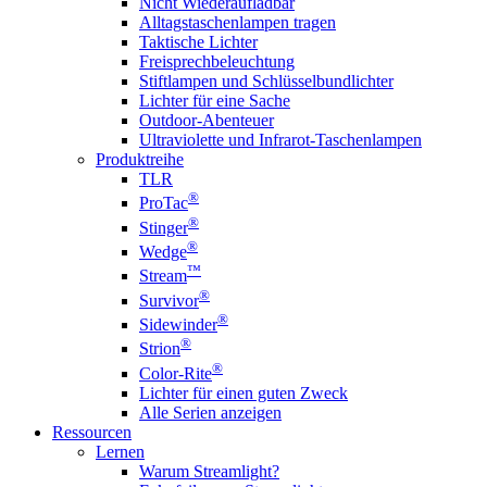
Nicht Wiederaufladbar
Alltagstaschenlampen tragen
Taktische Lichter
Freisprechbeleuchtung
Stiftlampen und Schlüsselbundlichter
Lichter für eine Sache
Outdoor-Abenteuer
Ultraviolette und Infrarot-Taschenlampen
Produktreihe
TLR
®
ProTac
®
Stinger
®
Wedge
™
Stream
®
Survivor
®
Sidewinder
®
Strion
®
Color-Rite
Lichter für einen guten Zweck
Alle Serien anzeigen
Ressourcen
Lernen
Warum Streamlight?