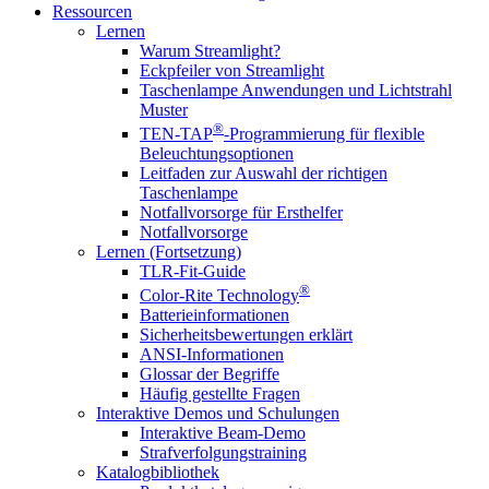
Ressourcen
Lernen
Warum Streamlight?
Eckpfeiler von Streamlight
Taschenlampe Anwendungen und Lichtstrahl
Muster
®
TEN-TAP
-Programmierung für flexible
Beleuchtungsoptionen
Leitfaden zur Auswahl der richtigen
Taschenlampe
Notfallvorsorge für Ersthelfer
Notfallvorsorge
Lernen (Fortsetzung)
TLR-Fit-Guide
®
Color-Rite Technology
Batterieinformationen
Sicherheitsbewertungen erklärt
ANSI-Informationen
Glossar der Begriffe
Häufig gestellte Fragen
Interaktive Demos und Schulungen
Interaktive Beam-Demo
Strafverfolgungstraining
Katalogbibliothek