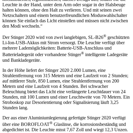
Leuchte in der Hand, unter dem Arm oder sogar in der Halsbeuge
halten können, ohne den Halt zu verlieren. Und mit seinen zwei
Netzschaltern und einem benutzerfreundlichen Moduswahlschalter
können Sie einfach das Licht einstellen und müssen nicht zwischen
den Modi wechseln.“
®
Der Stinger 2020 wird von zwei langlebigen, SL-B26
geschützten
Li-Ion-USB-Akkus mit Strom versorgt. Die Leuchte verfügt über
mehrere Lademöglichkeiten: Batterie-USB-Anschluss und
®
Batterieladegerät oder vorhandene Stinger
intelligente Ladegeräte
und Bankladegeräte.
In der Höhe liefert der Stinger 2020 2.000 Lumen, eine
Strahlentfernung von 315 Metern und eine Laufzeit von 2 Stunden;
auf mittlerer Stufe, 850 Lumen, eine Strahlentfernung von 200
Metern und eine Laufzeit von 4 Stunden. Bei schwacher
Beleuchtung bietet das Licht eine verlängerte Leuchtdauer von 24
Stunden, mit 100 Lumen und einer Leuchtweite von 70 Metern. Ein
Stroboskop zur Desorientierung oder Signalisierung läuft 3,25
Stunden lang.
Der aus einer Aluminiumlegierung gefertigte Stinger 2020 verfügt
®
über eine BOROFLOAT
Glaslinse, die korrosionsbeständig und
abgedichtet ist. Die Leuchte misst 7,67 Zoll und wiegt 12,3 Unzen.