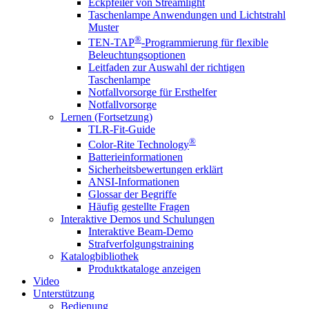
Eckpfeiler von Streamlight
Taschenlampe Anwendungen und Lichtstrahl
Muster
®
TEN-TAP
-Programmierung für flexible
Beleuchtungsoptionen
Leitfaden zur Auswahl der richtigen
Taschenlampe
Notfallvorsorge für Ersthelfer
Notfallvorsorge
Lernen (Fortsetzung)
TLR-Fit-Guide
®
Color-Rite Technology
Batterieinformationen
Sicherheitsbewertungen erklärt
ANSI-Informationen
Glossar der Begriffe
Häufig gestellte Fragen
Interaktive Demos und Schulungen
Interaktive Beam-Demo
Strafverfolgungstraining
Katalogbibliothek
Produktkataloge anzeigen
Video
Unterstützung
Bedienung