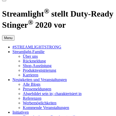
®
Streamlight
stellt Duty-Ready
®
Stinger
2020 vor
Menu
#STREAMLIGHTSTRONG
Streamlight-Familie
Über uns
Rückmeldung
Shop-Ausrüstung
Produktregistrierung
Karrieren
Neuigkeiten und Veranstaltungen
Alle Blogs
Pressemeldungen
Abgebildet sein in; charakterisiert in
Referenzen
Werbemöglichkeiten
Kommende Veranstaltungen
Initiativen