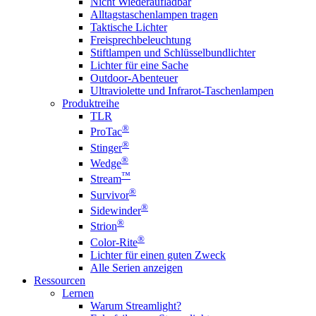
Nicht Wiederaufladbar
Alltagstaschenlampen tragen
Taktische Lichter
Freisprechbeleuchtung
Stiftlampen und Schlüsselbundlichter
Lichter für eine Sache
Outdoor-Abenteuer
Ultraviolette und Infrarot-Taschenlampen
Produktreihe
TLR
®
ProTac
®
Stinger
®
Wedge
™
Stream
®
Survivor
®
Sidewinder
®
Strion
®
Color-Rite
Lichter für einen guten Zweck
Alle Serien anzeigen
Ressourcen
Lernen
Warum Streamlight?