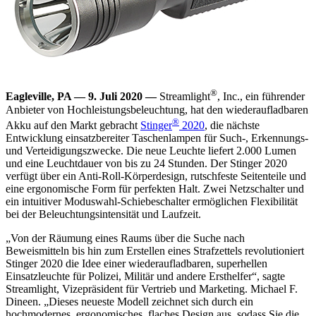
®
Eagleville, PA — 9. Juli 2020 —
Streamlight
, Inc., ein führender
Anbieter von Hochleistungsbeleuchtung, hat den wiederaufladbaren
®
Akku auf den Markt gebracht
Stinger
2020
, die nächste
Entwicklung einsatzbereiter Taschenlampen für Such-, Erkennungs-
und Verteidigungszwecke. Die neue Leuchte liefert 2.000 Lumen
und eine Leuchtdauer von bis zu 24 Stunden. Der Stinger 2020
verfügt über ein Anti-Roll-Körperdesign, rutschfeste Seitenteile und
eine ergonomische Form für perfekten Halt. Zwei Netzschalter und
ein intuitiver Moduswahl-Schiebeschalter ermöglichen Flexibilität
bei der Beleuchtungsintensität und Laufzeit.
„Von der Räumung eines Raums über die Suche nach
Beweismitteln bis hin zum Erstellen eines Strafzettels revolutioniert
Stinger 2020 die Idee einer wiederaufladbaren, superhellen
Einsatzleuchte für Polizei, Militär und andere Ersthelfer“, sagte
Streamlight, Vizepräsident für Vertrieb und Marketing. Michael F.
Dineen. „Dieses neueste Modell zeichnet sich durch ein
hochmodernes, ergonomisches, flaches Design aus, sodass Sie die