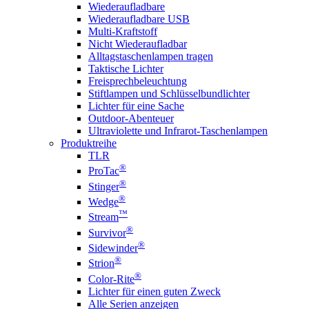
Wiederaufladbare
Wiederaufladbare USB
Multi-Kraftstoff
Nicht Wiederaufladbar
Alltagstaschenlampen tragen
Taktische Lichter
Freisprechbeleuchtung
Stiftlampen und Schlüsselbundlichter
Lichter für eine Sache
Outdoor-Abenteuer
Ultraviolette und Infrarot-Taschenlampen
Produktreihe
TLR
®
ProTac
®
Stinger
®
Wedge
™
Stream
®
Survivor
®
Sidewinder
®
Strion
®
Color-Rite
Lichter für einen guten Zweck
Alle Serien anzeigen