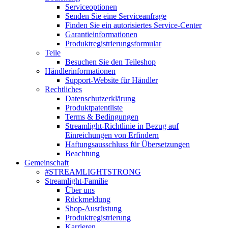
Serviceoptionen
Senden Sie eine Serviceanfrage
Finden Sie ein autorisiertes Service-Center
Garantieinformationen
Produktregistrierungsformular
Teile
Besuchen Sie den Teileshop
Händlerinformationen
Support-Website für Händler
Rechtliches
Datenschutzerklärung
Produktpatentliste
Terms & Bedingungen
Streamlight-Richtlinie in Bezug auf
Einreichungen von Erfindern
Haftungsausschluss für Übersetzungen
Beachtung
Gemeinschaft
#STREAMLIGHTSTRONG
Streamlight-Familie
Über uns
Rückmeldung
Shop-Ausrüstung
Produktregistrierung
Karrieren