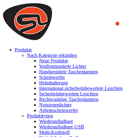
We use cookies to ensure that we provide you the best experience
on our website. By continuing to browse this website, you accept
that cookies are used to help us analyze how the website is used and
to offer you a better experience. To learn more or to find out how
you can disable cookies, you can access our
Privacy Policy
.
ACCEPT AND CLOSE
Produkte
Nach Kategorie erkunden
Neue Produkte
Waffenmontierte Lichter
Handgestützte Taschenlampen
Scheinwerfer
Helmhalterung
International sicherheitsbewertete Leuchten
Sicherheitsbewertete Leuchten
Rechtwinklige Taschenlampen
Notszenenlichter
Arbeitsscheinwerfer
Produkttypen
Wiederaufladbare
Wiederaufladbare USB
Multi-Kraftstoff