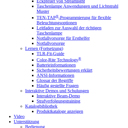
Eckpfeiler von Streamlight
Taschenlampe Anwendungen und Lichtstrahl
Muster
®
TEN-TAP
-Programmierung für flexible
Beleuchtungsoptionen
Leitfaden zur Auswahl der richtigen
Taschenlampe
Notfallvorsorge für Ersthelfer
Notfallvorsorge
Lernen (Fortsetzung)
TLR-Fit-Guide
®
Color-Rite Technology
Batterieinformationen
Sicherheitsbewertungen erklärt
ANSI-Informationen
Glossar der Begriffe
Häufig gestellte Fragen
Interaktive Demos und Schulungen
Interaktive Beam-Demo
Strafverfolgungstraining
Katalogbibliothek
Produktkataloge anzeigen
Video
Unterstützung
Bedienung