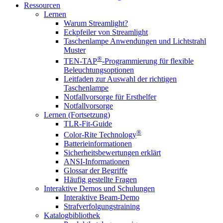
Ressourcen
Lernen
Warum Streamlight?
Eckpfeiler von Streamlight
Taschenlampe Anwendungen und Lichtstrahl
Muster
®
TEN-TAP
-Programmierung für flexible
Beleuchtungsoptionen
Leitfaden zur Auswahl der richtigen
Taschenlampe
Notfallvorsorge für Ersthelfer
Notfallvorsorge
Lernen (Fortsetzung)
TLR-Fit-Guide
®
Color-Rite Technology
Batterieinformationen
Sicherheitsbewertungen erklärt
ANSI-Informationen
Glossar der Begriffe
Häufig gestellte Fragen
Interaktive Demos und Schulungen
Interaktive Beam-Demo
Strafverfolgungstraining
Katalogbibliothek