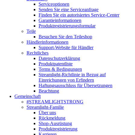
Serviceoptionen
Senden Sie eine Serviceanfrage
Finden Sie ein autorisiertes Service-Center
Garantieinformationen
Produktregistrierungsformular
Teile
Besuchen Sie den Teileshop
Händlerinformationen
Support-Website für Händler
Rechtliches
Datenschutzerklärung
Produktpatentliste
Terms & Bedingungen
Streamlight-Richtlinie in Bezug auf
Einreichungen von Erfindern
Haftungsausschluss für Übersetzungen
Beachtung
Gemeinschaft
#STREAMLIGHTSTRONG
Streamlight-Familie
Über uns
Rückmeldung
Shop-Ausrüstung
Produktregistrierung
Karrieren