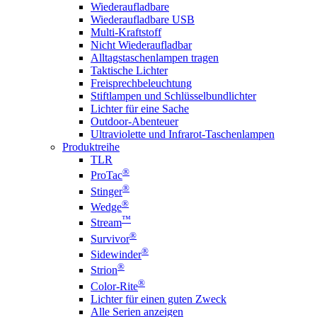
Wiederaufladbare
Wiederaufladbare USB
Multi-Kraftstoff
Nicht Wiederaufladbar
Alltagstaschenlampen tragen
Taktische Lichter
Freisprechbeleuchtung
Stiftlampen und Schlüsselbundlichter
Lichter für eine Sache
Outdoor-Abenteuer
Ultraviolette und Infrarot-Taschenlampen
Produktreihe
TLR
®
ProTac
®
Stinger
®
Wedge
™
Stream
®
Survivor
®
Sidewinder
®
Strion
®
Color-Rite
Lichter für einen guten Zweck
Alle Serien anzeigen