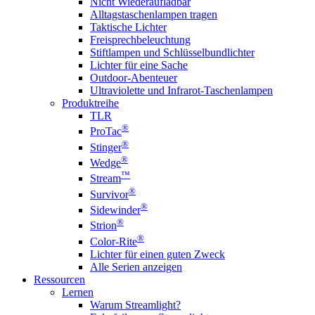
Nicht Wiederaufladbar
Alltagstaschenlampen tragen
Taktische Lichter
Freisprechbeleuchtung
Stiftlampen und Schlüsselbundlichter
Lichter für eine Sache
Outdoor-Abenteuer
Ultraviolette und Infrarot-Taschenlampen
Produktreihe
TLR
®
ProTac
®
Stinger
®
Wedge
™
Stream
®
Survivor
®
Sidewinder
®
Strion
®
Color-Rite
Lichter für einen guten Zweck
Alle Serien anzeigen
Ressourcen
Lernen
Warum Streamlight?