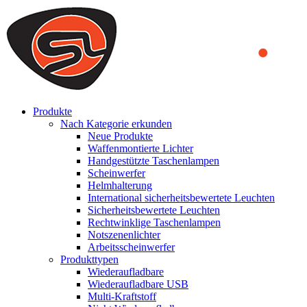
We use cookies to ensure that we provide you the best experience
on our website. By continuing to browse this website, you accept
that cookies are used to help us analyze how the website is used and
to offer you a better experience. To learn more or to find out how
you can disable cookies, you can access our
Privacy Policy
.
ACCEPT AND CLOSE
Produkte
Nach Kategorie erkunden
Neue Produkte
Waffenmontierte Lichter
Handgestützte Taschenlampen
Scheinwerfer
Helmhalterung
International sicherheitsbewertete Leuchten
Sicherheitsbewertete Leuchten
Rechtwinklige Taschenlampen
Notszenenlichter
Arbeitsscheinwerfer
Produkttypen
Wiederaufladbare
Wiederaufladbare USB
Multi-Kraftstoff