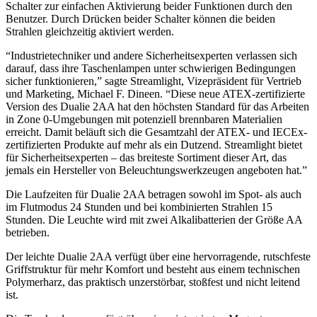
Schalter zur einfachen Aktivierung beider Funktionen durch den
Benutzer. Durch Drücken beider Schalter können die beiden
Strahlen gleichzeitig aktiviert werden.
“Industrietechniker und andere Sicherheitsexperten verlassen sich
darauf, dass ihre Taschenlampen unter schwierigen Bedingungen
sicher funktionieren,” sagte Streamlight, Vizepräsident für Vertrieb
und Marketing, Michael F. Dineen. “Diese neue ATEX-zertifizierte
Version des Dualie 2AA hat den höchsten Standard für das Arbeiten
in Zone 0-Umgebungen mit potenziell brennbaren Materialien
erreicht. Damit beläuft sich die Gesamtzahl der ATEX- und IECEx-
zertifizierten Produkte auf mehr als ein Dutzend. Streamlight bietet
für Sicherheitsexperten – das breiteste Sortiment dieser Art, das
jemals ein Hersteller von Beleuchtungswerkzeugen angeboten hat.”
Die Laufzeiten für Dualie 2AA betragen sowohl im Spot- als auch
im Flutmodus 24 Stunden und bei kombinierten Strahlen 15
Stunden. Die Leuchte wird mit zwei Alkalibatterien der Größe AA
betrieben.
Der leichte Dualie 2AA verfügt über eine hervorragende, rutschfeste
Griffstruktur für mehr Komfort und besteht aus einem technischen
Polymerharz, das praktisch unzerstörbar, stoßfest und nicht leitend
ist.