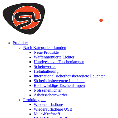
We use cookies to ensure that we provide you the best experience
on our website. By continuing to browse this website, you accept
that cookies are used to help us analyze how the website is used and
to offer you a better experience. To learn more or to find out how
you can disable cookies, you can access our
Privacy Policy
.
ACCEPT AND CLOSE
Produkte
Nach Kategorie erkunden
Neue Produkte
Waffenmontierte Lichter
Handgestützte Taschenlampen
Scheinwerfer
Helmhalterung
International sicherheitsbewertete Leuchten
Sicherheitsbewertete Leuchten
Rechtwinklige Taschenlampen
Notszenenlichter
Arbeitsscheinwerfer
Produkttypen
Wiederaufladbare
Wiederaufladbare USB
Multi-Kraftstoff