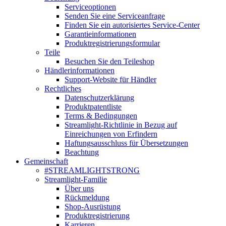
Serviceoptionen
Senden Sie eine Serviceanfrage
Finden Sie ein autorisiertes Service-Center
Garantieinformationen
Produktregistrierungsformular
Teile
Besuchen Sie den Teileshop
Händlerinformationen
Support-Website für Händler
Rechtliches
Datenschutzerklärung
Produktpatentliste
Terms & Bedingungen
Streamlight-Richtlinie in Bezug auf
Einreichungen von Erfindern
Haftungsausschluss für Übersetzungen
Beachtung
Gemeinschaft
#STREAMLIGHTSTRONG
Streamlight-Familie
Über uns
Rückmeldung
Shop-Ausrüstung
Produktregistrierung
Karrieren