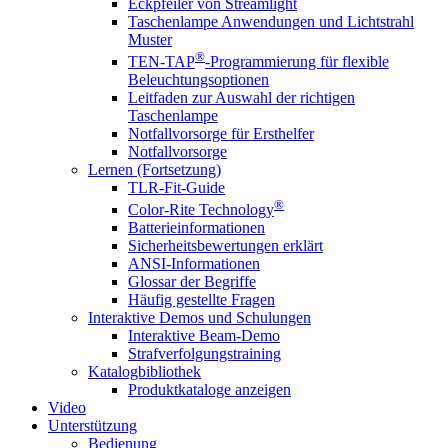
Eckpfeiler von Streamlight
Taschenlampe Anwendungen und Lichtstrahl
Muster
®
TEN-TAP
-Programmierung für flexible
Beleuchtungsoptionen
Leitfaden zur Auswahl der richtigen
Taschenlampe
Notfallvorsorge für Ersthelfer
Notfallvorsorge
Lernen (Fortsetzung)
TLR-Fit-Guide
®
Color-Rite Technology
Batterieinformationen
Sicherheitsbewertungen erklärt
ANSI-Informationen
Glossar der Begriffe
Häufig gestellte Fragen
Interaktive Demos und Schulungen
Interaktive Beam-Demo
Strafverfolgungstraining
Katalogbibliothek
Produktkataloge anzeigen
Video
Unterstützung
Bedienung