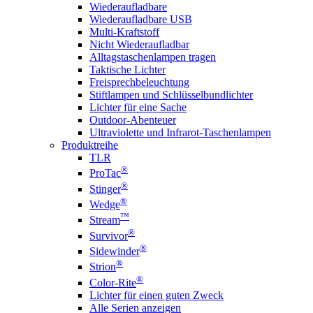
Wiederaufladbare
Wiederaufladbare USB
Multi-Kraftstoff
Nicht Wiederaufladbar
Alltagstaschenlampen tragen
Taktische Lichter
Freisprechbeleuchtung
Stiftlampen und Schlüsselbundlichter
Lichter für eine Sache
Outdoor-Abenteuer
Ultraviolette und Infrarot-Taschenlampen
Produktreihe
TLR
®
ProTac
®
Stinger
®
Wedge
™
Stream
®
Survivor
®
Sidewinder
®
Strion
®
Color-Rite
Lichter für einen guten Zweck
Alle Serien anzeigen