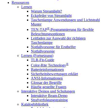
Ressourcen
Lernen
Warum Streamlight?
Eckpfeiler von Streamlight
Taschenlampe Anwendungen und Lichtstrahl
Muster
®
TEN-TAP
-Programmierung für flexible
Beleuchtungsoptionen
Leitfaden zur Auswahl der richtigen
Taschenlampe
Notfallvorsorge für Ersthelfer
Notfallvorsorge
Lernen (Fortsetzung)
TLR-Fit-Guide
®
Color-Rite Technology
Batterieinformationen
Sicherheitsbewertungen erklärt
ANSI-Informationen
Glossar der Begriffe
Häufig gestellte Fragen
Interaktive Demos und Schulungen
Interaktive Beam-Demo
Strafverfolgungstraining
Katalogbibliothek