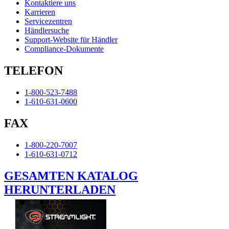
Kontaktiere uns
Karrieren
Servicezentren
Händlersuche
Support-Website für Händler
Compliance-Dokumente
TELEFON
1-800-523-7488
1-610-631-0600
FAX
1-800-220-7007
1-610-631-0712
GESAMTEN KATALOG
HERUNTERLADEN