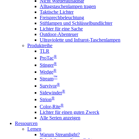
Nicht Wiederaufladbar
Alltagstaschenlampen tragen
Taktische Lichter
Freisprechbeleuchtung
Stiftlampen und Schlüsselbundlichter
Lichter für eine Sache
Outdoor-Abenteuer
Ultraviolette und Infrarot-Taschenlampen
Produktreihe
TLR
®
ProTac
®
Stinger
®
Wedge
™
Stream
®
Survivor
®
Sidewinder
®
Strion
®
Color-Rite
Lichter für einen guten Zweck
Alle Serien anzeigen
Ressourcen
Lernen
Warum Streamlight?