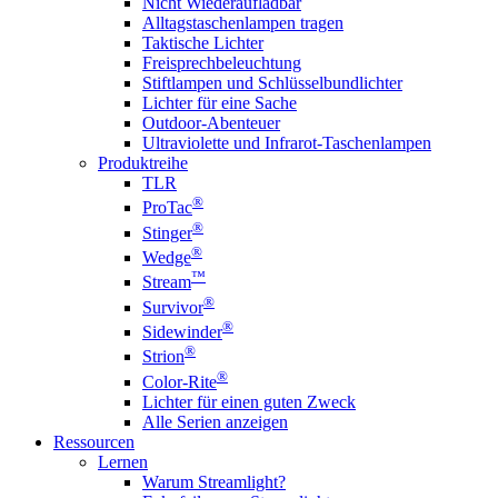
Nicht Wiederaufladbar
Alltagstaschenlampen tragen
Taktische Lichter
Freisprechbeleuchtung
Stiftlampen und Schlüsselbundlichter
Lichter für eine Sache
Outdoor-Abenteuer
Ultraviolette und Infrarot-Taschenlampen
Produktreihe
TLR
®
ProTac
®
Stinger
®
Wedge
™
Stream
®
Survivor
®
Sidewinder
®
Strion
®
Color-Rite
Lichter für einen guten Zweck
Alle Serien anzeigen
Ressourcen
Lernen
Warum Streamlight?