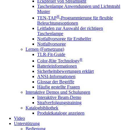
Eckpfeiler von Streamlight
Taschenlampe Anwendungen und Lichtstrahl
Muster
®
TEN-TAP
-Programmierung für flexible
Beleuchtungsoptionen
Leitfaden zur Auswahl der richtigen
Taschenlampe
Notfallvorsorge für Ersthelfer
Notfallvorsorge
Lernen (Fortsetzung)
TLR-Fit-Guide
®
Color-Rite Technology
Batterieinformationen
Sicherheitsbewertungen erklärt
ANSI-Informationen
Glossar der Begriffe
Häufig gestellte Fragen
Interaktive Demos und Schulungen
Interaktive Beam-Demo
Strafverfolgungstraining
Katalogbibliothek
Produktkataloge anzeigen
Video
Unterstützung
Bedienung