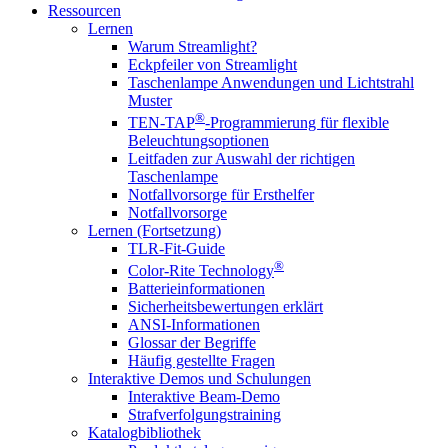
Ressourcen
Lernen
Warum Streamlight?
Eckpfeiler von Streamlight
Taschenlampe Anwendungen und Lichtstrahl
Muster
®
TEN-TAP
-Programmierung für flexible
Beleuchtungsoptionen
Leitfaden zur Auswahl der richtigen
Taschenlampe
Notfallvorsorge für Ersthelfer
Notfallvorsorge
Lernen (Fortsetzung)
TLR-Fit-Guide
®
Color-Rite Technology
Batterieinformationen
Sicherheitsbewertungen erklärt
ANSI-Informationen
Glossar der Begriffe
Häufig gestellte Fragen
Interaktive Demos und Schulungen
Interaktive Beam-Demo
Strafverfolgungstraining
Katalogbibliothek