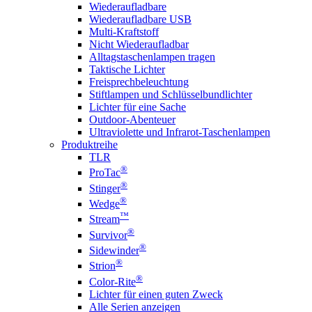
Wiederaufladbare
Wiederaufladbare USB
Multi-Kraftstoff
Nicht Wiederaufladbar
Alltagstaschenlampen tragen
Taktische Lichter
Freisprechbeleuchtung
Stiftlampen und Schlüsselbundlichter
Lichter für eine Sache
Outdoor-Abenteuer
Ultraviolette und Infrarot-Taschenlampen
Produktreihe
TLR
®
ProTac
®
Stinger
®
Wedge
™
Stream
®
Survivor
®
Sidewinder
®
Strion
®
Color-Rite
Lichter für einen guten Zweck
Alle Serien anzeigen