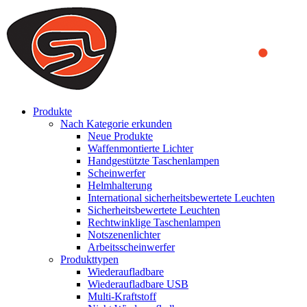
We use cookies to ensure that we provide you the best experience
on our website. By continuing to browse this website, you accept
that cookies are used to help us analyze how the website is used and
to offer you a better experience. To learn more or to find out how
you can disable cookies, you can access our
Privacy Policy
.
ACCEPT AND CLOSE
Produkte
Nach Kategorie erkunden
Neue Produkte
Waffenmontierte Lichter
Handgestützte Taschenlampen
Scheinwerfer
Helmhalterung
International sicherheitsbewertete Leuchten
Sicherheitsbewertete Leuchten
Rechtwinklige Taschenlampen
Notszenenlichter
Arbeitsscheinwerfer
Produkttypen
Wiederaufladbare
Wiederaufladbare USB
Multi-Kraftstoff