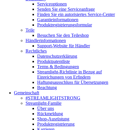
Serviceoptionen
Senden Sie eine Serviceanfrage
Finden Sie ein autorisiertes Service-Center
Garantieinformationen
Produktregistrierungsformular
Teile
Besuchen Sie den Teileshop
Händlerinformationen
Support-Website für Händler
Rechtliches
Datenschutzerklärung
Produktpatentliste
Terms & Bedingungen
Streamlight-Richtlinie in Bezug auf
Einreichungen von Erfindern
Haftungsausschluss für Übersetzungen
Beachtung
Gemeinschaft
#STREAMLIGHTSTRONG
Streamlight-Familie
Über uns
Rückmeldung
Shop-Ausrüstung
Produktregistrierung
Karrieren