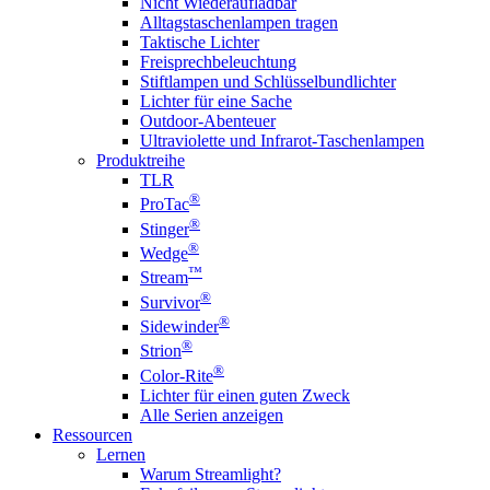
Nicht Wiederaufladbar
Alltagstaschenlampen tragen
Taktische Lichter
Freisprechbeleuchtung
Stiftlampen und Schlüsselbundlichter
Lichter für eine Sache
Outdoor-Abenteuer
Ultraviolette und Infrarot-Taschenlampen
Produktreihe
TLR
®
ProTac
®
Stinger
®
Wedge
™
Stream
®
Survivor
®
Sidewinder
®
Strion
®
Color-Rite
Lichter für einen guten Zweck
Alle Serien anzeigen
Ressourcen
Lernen
Warum Streamlight?