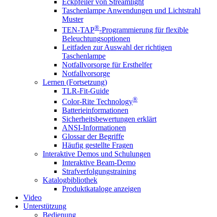
Eckpfeiler von Streamlight
Taschenlampe Anwendungen und Lichtstrahl
Muster
®
TEN-TAP
-Programmierung für flexible
Beleuchtungsoptionen
Leitfaden zur Auswahl der richtigen
Taschenlampe
Notfallvorsorge für Ersthelfer
Notfallvorsorge
Lernen (Fortsetzung)
TLR-Fit-Guide
®
Color-Rite Technology
Batterieinformationen
Sicherheitsbewertungen erklärt
ANSI-Informationen
Glossar der Begriffe
Häufig gestellte Fragen
Interaktive Demos und Schulungen
Interaktive Beam-Demo
Strafverfolgungstraining
Katalogbibliothek
Produktkataloge anzeigen
Video
Unterstützung
Bedienung