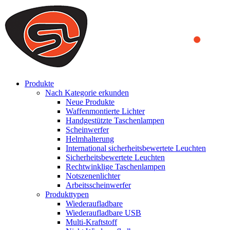
We use cookies to ensure that we provide you the best experience
on our website. By continuing to browse this website, you accept
that cookies are used to help us analyze how the website is used and
to offer you a better experience. To learn more or to find out how
you can disable cookies, you can access our
Privacy Policy
.
ACCEPT AND CLOSE
Produkte
Nach Kategorie erkunden
Neue Produkte
Waffenmontierte Lichter
Handgestützte Taschenlampen
Scheinwerfer
Helmhalterung
International sicherheitsbewertete Leuchten
Sicherheitsbewertete Leuchten
Rechtwinklige Taschenlampen
Notszenenlichter
Arbeitsscheinwerfer
Produkttypen
Wiederaufladbare
Wiederaufladbare USB
Multi-Kraftstoff