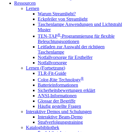
Ressourcen
Lernen
Warum Streamlight?
Eckpfeiler von Streamlight
Taschenlampe Anwendungen und Lichtstrahl
Muster
®
TEN-TAP
-Programmierung für flexible
Beleuchtungsoptionen
Leitfaden zur Auswahl der richtigen
Taschenlampe
Notfallvorsorge für Ersthelfer
Notfallvorsorge
Lernen (Fortsetzung)
TLR-Fit-Guide
®
Color-Rite Technology
Batterieinformationen
Sicherheitsbewertungen erklärt
ANSI-Informationen
Glossar der Begriffe
Häufig gestellte Fragen
Interaktive Demos und Schulungen
Interaktive Beam-Demo
Strafverfolgungstraining
Katalogbibliothek