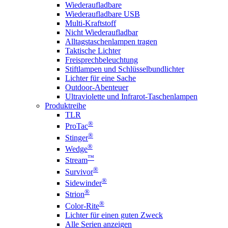
Wiederaufladbare
Wiederaufladbare USB
Multi-Kraftstoff
Nicht Wiederaufladbar
Alltagstaschenlampen tragen
Taktische Lichter
Freisprechbeleuchtung
Stiftlampen und Schlüsselbundlichter
Lichter für eine Sache
Outdoor-Abenteuer
Ultraviolette und Infrarot-Taschenlampen
Produktreihe
TLR
®
ProTac
®
Stinger
®
Wedge
™
Stream
®
Survivor
®
Sidewinder
®
Strion
®
Color-Rite
Lichter für einen guten Zweck
Alle Serien anzeigen