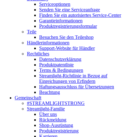
Serviceoptionen
Senden Sie eine Serviceanfrage
Finden Sie ein autorisiertes Service-Center
Garantieinformationen
Produktregistrierungsformular
Teile
Besuchen Sie den Teileshop
Händlerinformationen
Support-Website für Händler
Rechtliches
Datenschutzerklärung
Produktpatentliste
Terms & Bedingungen
Streamlight-Richtlinie in Bezug auf
Einreichungen von Erfindern
Haftungsausschluss für Übersetzungen
Beachtung
Gemeinschaft
#STREAMLIGHTSTRONG
Streamlight-Familie
Über uns
Rückmeldung
Shop-Ausrüstung
Produktregistrierung
Karrieren