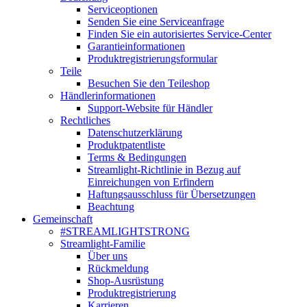
Serviceoptionen
Senden Sie eine Serviceanfrage
Finden Sie ein autorisiertes Service-Center
Garantieinformationen
Produktregistrierungsformular
Teile
Besuchen Sie den Teileshop
Händlerinformationen
Support-Website für Händler
Rechtliches
Datenschutzerklärung
Produktpatentliste
Terms & Bedingungen
Streamlight-Richtlinie in Bezug auf
Einreichungen von Erfindern
Haftungsausschluss für Übersetzungen
Beachtung
Gemeinschaft
#STREAMLIGHTSTRONG
Streamlight-Familie
Über uns
Rückmeldung
Shop-Ausrüstung
Produktregistrierung
Karrieren