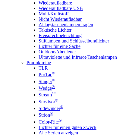
Wiederaufladbare
Wiederaufladbare USB
Multi-Kraftstoff
Nicht Wiederaufladbar
Alltagstaschenlampen tragen
Taktische Lichter
Freisprechbeleuchtung
Stiftlampen und Schlüsselbundlichter
Lichter für eine Sache
Outdoor-Abenteuer
Ultraviolette und Infrarot-Taschenlampen
Produktreihe
TLR
®
ProTac
®
Stinger
®
Wedge
™
Stream
®
Survivor
®
Sidewinder
®
Strion
®
Color-Rite
Lichter für einen guten Zweck
Alle Serien anzeigen