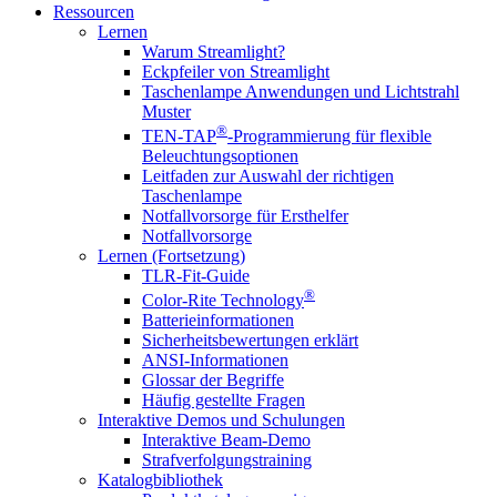
Ressourcen
Lernen
Warum Streamlight?
Eckpfeiler von Streamlight
Taschenlampe Anwendungen und Lichtstrahl
Muster
®
TEN-TAP
-Programmierung für flexible
Beleuchtungsoptionen
Leitfaden zur Auswahl der richtigen
Taschenlampe
Notfallvorsorge für Ersthelfer
Notfallvorsorge
Lernen (Fortsetzung)
TLR-Fit-Guide
®
Color-Rite Technology
Batterieinformationen
Sicherheitsbewertungen erklärt
ANSI-Informationen
Glossar der Begriffe
Häufig gestellte Fragen
Interaktive Demos und Schulungen
Interaktive Beam-Demo
Strafverfolgungstraining
Katalogbibliothek