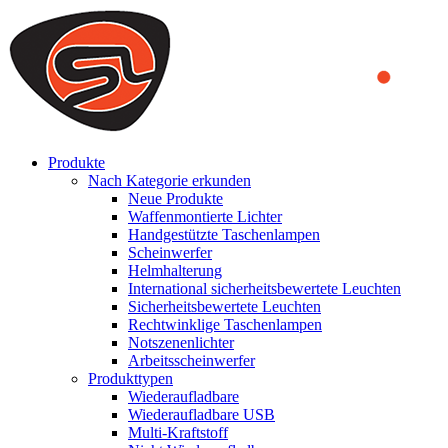
We use cookies to ensure that we provide you the best experience
on our website. By continuing to browse this website, you accept
that cookies are used to help us analyze how the website is used and
to offer you a better experience. To learn more or to find out how
you can disable cookies, you can access our
Privacy Policy
.
ACCEPT AND CLOSE
Produkte
Nach Kategorie erkunden
Neue Produkte
Waffenmontierte Lichter
Handgestützte Taschenlampen
Scheinwerfer
Helmhalterung
International sicherheitsbewertete Leuchten
Sicherheitsbewertete Leuchten
Rechtwinklige Taschenlampen
Notszenenlichter
Arbeitsscheinwerfer
Produkttypen
Wiederaufladbare
Wiederaufladbare USB
Multi-Kraftstoff