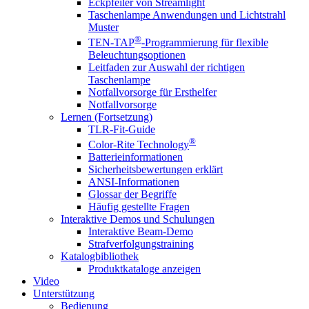
Eckpfeiler von Streamlight
Taschenlampe Anwendungen und Lichtstrahl
Muster
®
TEN-TAP
-Programmierung für flexible
Beleuchtungsoptionen
Leitfaden zur Auswahl der richtigen
Taschenlampe
Notfallvorsorge für Ersthelfer
Notfallvorsorge
Lernen (Fortsetzung)
TLR-Fit-Guide
®
Color-Rite Technology
Batterieinformationen
Sicherheitsbewertungen erklärt
ANSI-Informationen
Glossar der Begriffe
Häufig gestellte Fragen
Interaktive Demos und Schulungen
Interaktive Beam-Demo
Strafverfolgungstraining
Katalogbibliothek
Produktkataloge anzeigen
Video
Unterstützung
Bedienung