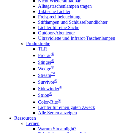
Nicht Wiederaufladbar
Alltagstaschenlampen tragen
Taktische Lichter
Freisprechbeleuchtung
Stiftlampen und Schlüsselbundlichter
Lichter für eine Sache
Outdoor-Abenteuer
Ultraviolette und Infrarot-Taschenlampen
Produktreihe
TLR
®
ProTac
®
Stinger
®
Wedge
™
Stream
®
Survivor
®
Sidewinder
®
Strion
®
Color-Rite
Lichter für einen guten Zweck
Alle Serien anzeigen
Ressourcen
Lernen
Warum Streamlight?